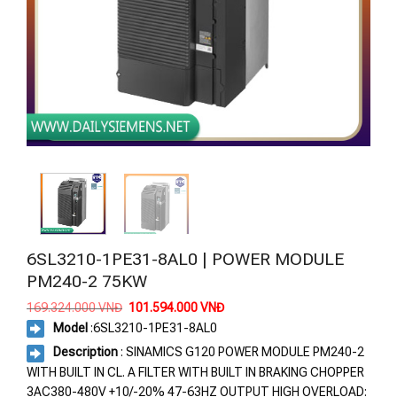
6SL3210-1PE31-8AL0 | POWER MODULE
PM240-2 75KW
Giá
Giá
169.324.000
VNĐ
101.594.000
VNĐ
gốc
hiện
Model
:
6SL3210-1PE31-8AL0
là:
tại
169.324.000 VNĐ.
là:
Description
: SINAMICS G120 POWER MODULE PM240-2
101.594.000 VNĐ.
WITH BUILT IN CL. A FILTER WITH BUILT IN BRAKING CHOPPER
3AC380-480V +10/-20% 47-63HZ OUTPUT HIGH OVERLOAD: