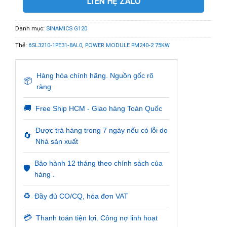
LIÊN HỆ ZALO
Danh mục:
SINAMICS G120
Thẻ:
6SL3210-1PE31-8AL0
,
POWER MODULE PM240-2 75KW
Hàng hóa chính hãng. Nguồn gốc rõ
📦
ràng
🚚
Free Ship HCM - Giao hàng Toàn Quốc
Được trả hàng trong 7 ngày nếu có lỗi do
🔄
Nhà sản xuất
Bảo hành 12 tháng theo chính sách của
🛡️
hàng .
♻️
Đầy đủ CO/CQ, hóa đơn VAT
💳
Thanh toán tiện lợi. Công nợ linh hoạt