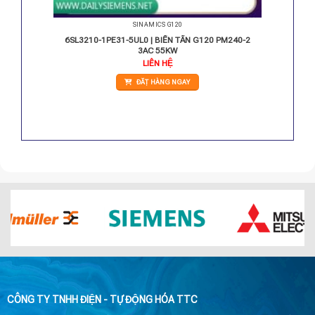
SINAMICS G120
M240-2
6SL3210-1PE31-5UL0 | BIẾN TẦN G120 PM240-2
3AC 55KW
iá
LIÊN HỆ
iện
i
ĐẶT HÀNG NGAY
:
.164.000 VNĐ.
CÔNG TY TNHH ĐIỆN - TỰ ĐỘNG HÓA TTC