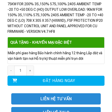
75KW FOR 200% 3S,150% 57S,100% 240S AMBIENT TEMP
-20 TO +50 DEG C (HO) OUTPUT LOW OVERLOAD: 90kW FOR
150% 3S,110% 57S,100% 240S AMBIENT TEMP -20 TO +40
DEG C (LO) 708 X 305 X 357 (HXWXD), FSF PROTECTION IP20
WITHOUT CONTROL UNIT AND PANEL APPROVED FOR CU
FIRMWARE- VERSION V4.7 HF8
QUÀ TẶNG - KHUYẾN MẠI ĐẶC BIỆT
Miễn phí giao hàng Bảo hành chính hãng 12 tháng Lắp đặt và
vận hành tận nơi Hỗ trợ kỹ thuật miễn phí trọn đời
6SL3210-1PE31-8AL0 | POWER MODULE PM240-2 75KW số lượng
ĐẶT HÀNG NGAY
LIÊN HỆ TƯ VẤN