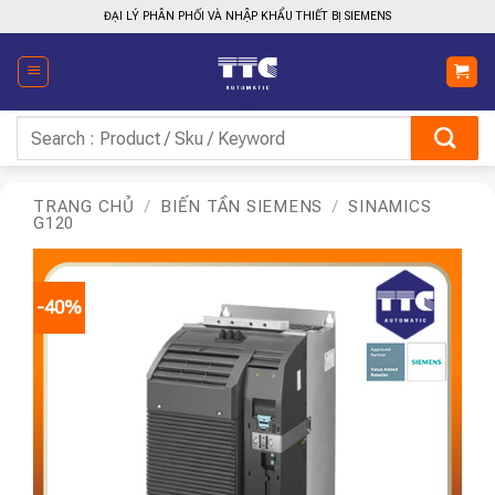
Bỏ
ĐẠI LÝ PHÂN PHỐI VÀ NHẬP KHẨU THIẾT BỊ SIEMENS
qua
nội
dung
Tìm
kiếm:
TRANG CHỦ
/
BIẾN TẦN SIEMENS
/
SINAMICS
G120
-40%