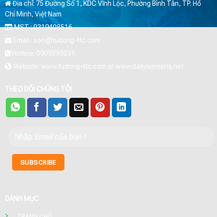
Địa chỉ: 75 Đường Số 1, KDC Vĩnh Lộc, Phường Bình Tân, TP. Hồ
Chí Minh, Việt Nam
MST : 0319408516
Email : son@tudong-ttc.com
Hotline: 0909393031
Website: www.tudong-ttc.com or www.dailysiemens.net
THEO DÕI CHÚNG TÔI
DANH MỤC
TRANG CHỦ