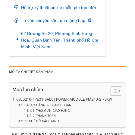
💬
Hỗ trợ kỹ thuật online miễn phí trọn đời
💰
Tư vấn chuyên sâu, quà tặng hấp dẫn
62 Đường Số 20, Phường Bình Hưng
📍
Hòa, Quận Bình Tân, Thành phố Hồ Chí
Minh, Việt Nam
MÔ TẢ CHI TIẾT SẢN PHẨM
Mục lục chính
6SL3210-1PE31-8AL0 | POWER MODULE PM240-2 75KW
I: GIAO HÀNG & THANH TOÁN
1: THỜI GIAN GIAO HÀNG
2: THANH TOÁN
II : CHẾ ĐỘ BẢO HÀNH
6SL3210-1PE31-8AL0 | POWER MODULE PM240-2