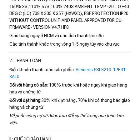
150% 3S,110% 57S,100% 240S AMBIENT TEMP -20 TO +40
DEG C (LO) 708 X 305 X 357 (HXWXD), FSF PROTECTION IP20
WITHOUT CONTROL UNIT AND PANEL APPROVED FOR CU
FIRMWARE- VERSION V4.7 HF8
Giao hàng ngay ở HCM và các tỉnh thành lân cận
Các tỉnh thành khác trong vòng 1-5 ngày tùy vào khu vực
2: THANH TOÁN
Điều khoản thanh toán sản phẩm:
Siemens 6SL3210-1PE31-
8AL0
Đối với hàng có sẵn:
100% trước khi hoặc ngay khi giao hàng
hóa và chứng từ
Đối với đặt hàng:
30% khi đặt hàng, 70% khi có thông báo giao
hàng và chứng từ
Về phần công nợ sẽ được trao đổi cụ thể trong quá trình làm
việc.
II : CHẾ ĐỘ BẢO HÀNH