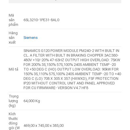
Mã
sản
6SL3210-1PE31-8AL0
phẩm
Hãng
sản
Siemens
xuất
SINAMICS G120 POWER MODULE PM240-2 WITH BUILT IN
CL. A FILTER WITH BUILT IN BRAKING CHOPPER 3AC380-
480V +10/-20% 47-63HZ OUTPUT HIGH OVERLOAD: 75KW
FOR 200% 3S,150% 57S,100% 240S AMBIENT TEMP -20
Mô tả
TO +50 DEG C (HO) OUTPUT LOW OVERLOAD: 90kW FOR
150% 3S,110% 57S,100% 240S AMBIENT TEMP -20 TO +40
DEG C (LO) 708 X 305 X 357 (HXWXD), FSF PROTECTION
IP20 WITHOUT CONTROL UNIT AND PANEL APPROVED
FOR CU FIRMWARE- VERSION V4.7 HF8
Trọng
lượng
64,000 Kg
(kg)
Kích
thước
đóng
469,00 x 745,00 x 385,00
gói (W