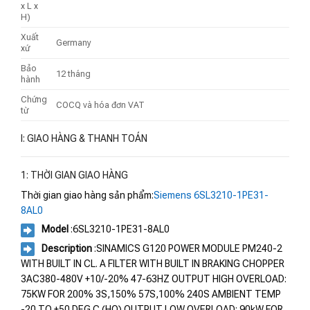
x L x
H)
Xuất
Germany
xứ
Bảo
12 tháng
hành
Chứng
COCQ và hóa đơn VAT
từ
I: GIAO HÀNG & THANH TOÁN
1: THỜI GIAN GIAO HÀNG
Thời gian giao hàng sản phẩm:
Siemens 6SL3210-1PE31-
8AL0
Model
:6SL3210-1PE31-8AL0
Description
:SINAMICS G120 POWER MODULE PM240-2
WITH BUILT IN CL. A FILTER WITH BUILT IN BRAKING CHOPPER
3AC380-480V +10/-20% 47-63HZ OUTPUT HIGH OVERLOAD:
75KW FOR 200% 3S,150% 57S,100% 240S AMBIENT TEMP
-20 TO +50 DEG C (HO) OUTPUT LOW OVERLOAD: 90kW FOR