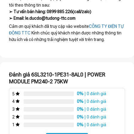
tôi theo thông tin sau:
➢ Tư vấn bán hàng: 0899 885 226(call/zalo)
➢ Email: le.ducdo@tudong-ttc.com
Cảm ơn quý khách đã truy cập vào website
CÔNG TY ĐIỆN TỰ
ĐỘNG TTC
Kính chúc quý khách nhận được những thông tin
hữu ích và có những trải nghiệm tuyệt vời trên trang.
Đánh giá 6SL3210-1PE31-8AL0 | POWER
MODULE PM240-2 75KW
0%
| 0 đánh giá
5
0%
| 0 đánh giá
4
0%
| 0 đánh giá
3
0%
| 0 đánh giá
2
0%
| 0 đánh giá
1