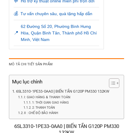
💬
Hỗ trợ kỹ thuật online miễn phí trọn đời
💰
Tư vấn chuyên sâu, quà tặng hấp dẫn
62 Đường Số 20, Phường Bình Hưng
📍
Hòa, Quận Bình Tân, Thành phố Hồ Chí
Minh, Việt Nam
MÔ TẢ CHI TIẾT SẢN PHẨM
Mục lục chính
6SL3310-1PE33-0AA0 | BIẾN TẦN G120P PM330 132KW
I: GIAO HÀNG & THANH TOÁN
1: THỜI GIAN GIAO HÀNG
2: THANH TOÁN
II : CHẾ ĐỘ BẢO HÀNH
6SL3310-1PE33-0AA0 | BIẾN TẦN G120P PM330
132KW