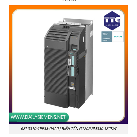
6SL3310-1PE33-0AA0 | BIẾN TẦN G120P PM330 132KW