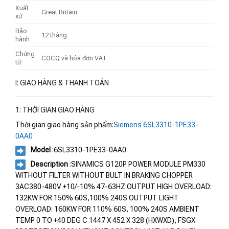
Xuất
Great Britain
xứ
Bảo
12 tháng
hành
Chứng
COCQ và hóa đơn VAT
từ
I: GIAO HÀNG & THANH TOÁN
1: THỜI GIAN GIAO HÀNG
Thời gian giao hàng sản phẩm:
Siemens 6SL3310-1PE33-
0AA0
Model
:6SL3310-1PE33-0AA0
Description
:SINAMICS G120P POWER MODULE PM330
WITHOUT FILTER WITHOUT BULT IN BRAKING CHOPPER
3AC380-480V +10/-10% 47-63HZ OUTPUT HIGH OVERLOAD:
132KW FOR 150% 60S,100% 240S OUTPUT LIGHT
OVERLOAD: 160KW FOR 110% 60S, 100% 240S AMBIENT
TEMP 0 TO +40 DEG C 1447 X 452 X 328 (HXWXD), FSGX