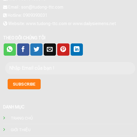
Email : son@tudong-ttc.com
Hotline: 0909393031
Website: www.tudong-ttc.com or www.dailysiemens.net
THEO DÕI CHÚNG TÔI
DANH MỤC
TRANG CHỦ
GIỚI THIỆU