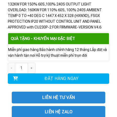
132KW FOR 150% 60S,100% 240S OUTPUT LIGHT
OVERLOAD: 160KW FOR 110% 60S, 100% 240S AMBIENT
TEMP 0 TO +40 DEG C 1447 X 452 X 328 (HXWXD), FSGX
PROTECTION IP20 WITHOUT CONTROL UNIT AND PANEL
APPROVED with CU230P-2 FOR FIRMWARE-VERSION V4.6
QUÀ TẶNG - KHUYẾN MẠI ĐẶC BIỆT
Miễn phí giao hàng Bảo hành chính hãng 12 tháng Lắp đặt và
vận hành tận nơi Hỗ trợ kỹ thuật miễn phí trọn đời
6SL3310-1PE33-0AA0 | BIẾN TẦN G120P PM330 132KW số lượng
ĐẶT HÀNG NGAY
LIÊN HỆ TƯ VẤN
LIÊN HỆ ZALO