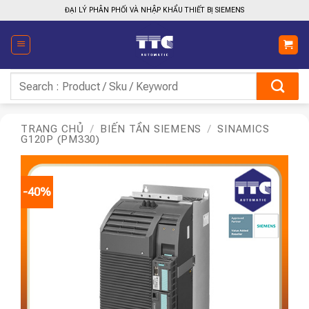
Bỏ
ĐẠI LÝ PHÂN PHỐI VÀ NHẬP KHẨU THIẾT BỊ SIEMENS
qua
nội
dung
Tìm
kiếm:
TRANG CHỦ
/
BIẾN TẦN SIEMENS
/
SINAMICS
G120P (PM330)
-40%