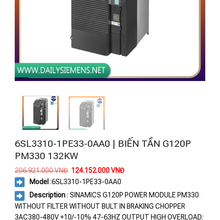
6SL3310-1PE33-0AA0 | BIẾN TẦN G120P
PM330 132KW
Giá
Giá
206.921.000
VNĐ
124.152.000
VNĐ
gốc
hiện
Model
:
6SL3310-1PE33-0AA0
là:
tại
206.921.000 VNĐ.
là:
Description
: SINAMICS G120P POWER MODULE PM330
124.152.000 VNĐ.
WITHOUT FILTER WITHOUT BULT IN BRAKING CHOPPER
3AC380-480V +10/-10% 47-63HZ OUTPUT HIGH OVERLOAD: