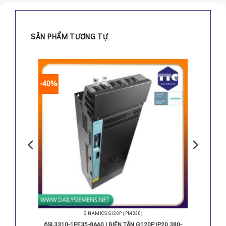
SẢN PHẨM TƯƠNG TỰ
-40%
SINAMICS G120P (PM330)
P PM330
6SL3310-1PE35-8AA0 | BIẾN TẦN G120P IP20 380-