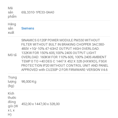
Mã
sản
6SL3310-1PE33-0AA0
phẩm
Hãng
sản
Siemens
xuất
SINAMICS G120P POWER MODULE PM330 WITHOUT
FILTER WITHOUT BULT IN BRAKING CHOPPER 3AC380-
480V +10/-10% 47-63HZ OUTPUT HIGH OVERLOAD:
132KW FOR 150% 60S,100% 240S OUTPUT LIGHT
Mô tả
OVERLOAD: 160KW FOR 110% 60S, 100% 240S AMBIENT
TEMP 0 TO +40 DEG C 1447 X 452 X 328 (HXWXD), FSGX
PROTECTION IP20 WITHOUT CONTROL UNIT AND PANEL
APPROVED with CU230P-2 FOR FIRMWARE-VERSION V4.6
Trọng
lượng
98,000 Kg
(kg)
Kích
thước
đóng
452,00 x 1447,00 x 328,00
gói (W
x L x
H)