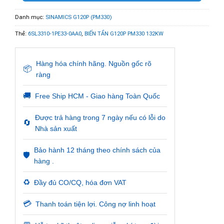
Danh mục:
SINAMICS G120P (PM330)
Thẻ:
6SL3310-1PE33-0AA0
,
BIẾN TẦN G120P PM330 132KW
Hàng hóa chính hãng. Nguồn gốc rõ
📦
ràng
🚚
Free Ship HCM - Giao hàng Toàn Quốc
Được trả hàng trong 7 ngày nếu có lỗi do
🔄
Nhà sản xuất
Bảo hành 12 tháng theo chính sách của
🛡️
hàng .
♻️
Đầy đủ CO/CQ, hóa đơn VAT
💳
Thanh toán tiện lợi. Công nợ linh hoạt