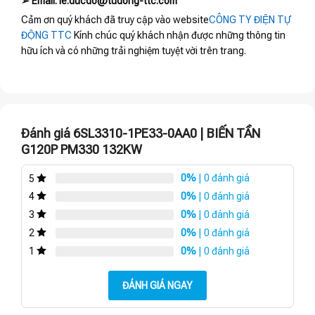
➢ Email: le.ducdo@tudong-ttc.com
Cảm ơn quý khách đã truy cập vào website
CÔNG TY ĐIỆN TỰ
ĐỘNG TTC
Kính chúc quý khách nhận được những thông tin
hữu ích và có những trải nghiệm tuyệt vời trên trang.
Đánh giá 6SL3310-1PE33-0AA0 | BIẾN TẦN
G120P PM330 132KW
0%
| 0 đánh giá
5
0%
| 0 đánh giá
4
0%
| 0 đánh giá
3
0%
| 0 đánh giá
2
0%
| 0 đánh giá
1
ĐÁNH GIÁ NGAY