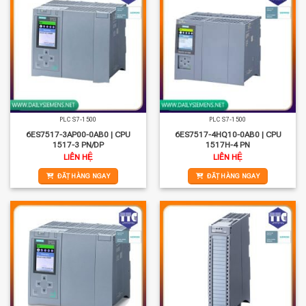
PLC S7-1500
PLC S7-1500
6ES7517-3AP00-0AB0 | CPU
6ES7517-4HQ10-0AB0 | CPU
1517-3 PN/DP
1517H-4 PN
LIÊN HỆ
LIÊN HỆ
ĐẶT HÀNG NGAY
ĐẶT HÀNG NGAY