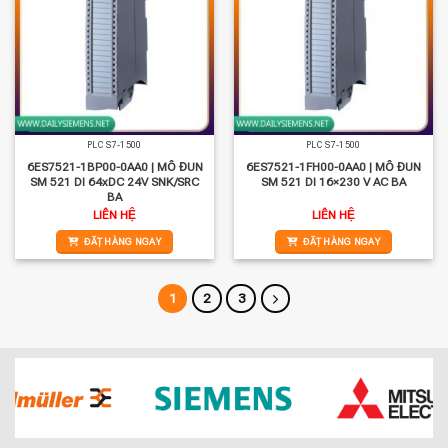
PLC S7-1500
PLC S7-1500
6ES7521-1BP00-0AA0 | MÔ ĐUN
6ES7521-1FH00-0AA0 | MÔ ĐUN
SM 521 DI 64xDC 24V SNK/SRC
SM 521 DI 16×230 V AC BA
BA
LIÊN HỆ
LIÊN HỆ
ĐẶT HÀNG NGAY
ĐẶT HÀNG NGAY
1
2
3