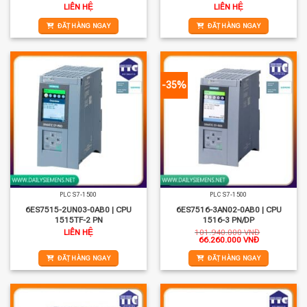
LIÊN HỆ
LIÊN HỆ
ĐẶT HÀNG NGAY
ĐẶT HÀNG NGAY
-35%
PLC S7-1500
PLC S7-1500
6ES7515-2UN03-0AB0 | CPU
6ES7516-3AN02-0AB0 | CPU
1515TF-2 PN
1516-3 PN/DP
LIÊN HỆ
101.940.000
VNĐ
Giá
Giá
66.260.000
VNĐ
gốc
hiện
là:
tại
ĐẶT HÀNG NGAY
ĐẶT HÀNG NGAY
101.940.000 VNĐ.
là:
66.260.000 