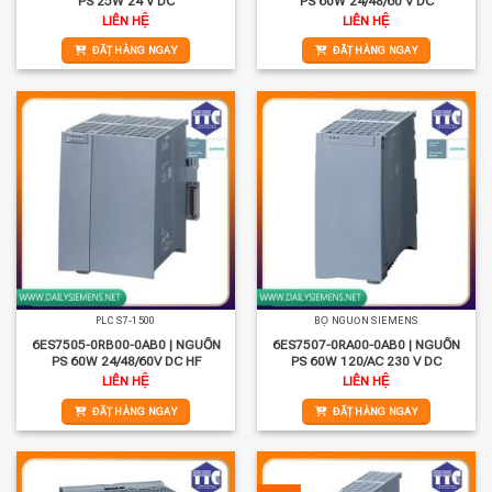
PS 25W 24 V DC
PS 60W 24/48/60 V DC
LIÊN HỆ
LIÊN HỆ
ĐẶT HÀNG NGAY
ĐẶT HÀNG NGAY
PLC S7-1500
BỘ NGUỒN SIEMENS
6ES7505-0RB00-0AB0 | NGUỒN
6ES7507-0RA00-0AB0 | NGUỒN
PS 60W 24/48/60V DC HF
PS 60W 120/AC 230 V DC
LIÊN HỆ
LIÊN HỆ
ĐẶT HÀNG NGAY
ĐẶT HÀNG NGAY