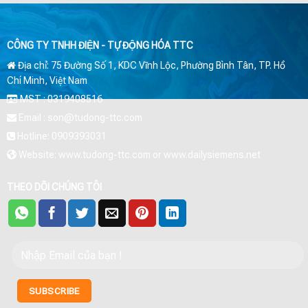
CÔNG TY TNHH ĐIỆN - TỰ ĐỘNG HÓA TTC
Địa chỉ: 75 Đường Số 1, KDC Vĩnh Lộc, Phường Bình Tân, TP. Hồ
Chí Minh, Việt Nam
MST : 0319408516
Email : son@tudong-ttc.com
Hotline: 0909393031
Website: www.tudong-ttc.com or www.dailysiemens.net
THEO DÕI CHÚNG TÔI