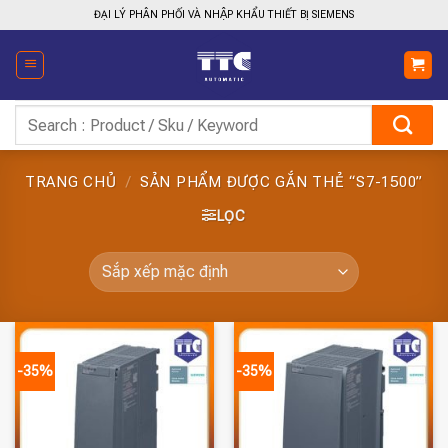
Bỏ
ĐẠI LÝ PHÂN PHỐI VÀ NHẬP KHẨU THIẾT BỊ SIEMENS
qua
nội
dung
Tìm
kiếm:
TRANG CHỦ
/
SẢN PHẨM ĐƯỢC GẮN THẺ “S7-1500”
LỌC
-35%
-35%