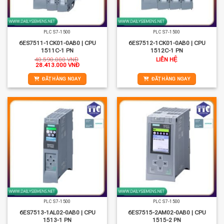
PLC S7-1500
PLC S7-1500
6ES7511-1CK01-0AB0 | CPU
6ES7512-1CK01-0AB0 | CPU
1511C-1 PN
1512C-1 PN
40.590.000
VNĐ
LIÊN HỆ
Giá
Giá
28.413.000
VNĐ
gốc
hiện
là:
tại
ĐẶT HÀNG NGAY
ĐẶT HÀNG NGAY
40.590.000 VNĐ.
là:
28.413.000 VNĐ.
PLC S7-1500
PLC S7-1500
6ES7513-1AL02-0AB0 | CPU
6ES7515-2AM02-0AB0 | CPU
1513-1 PN
1515-2 PN