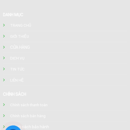
DANH MỤC
TRANG CHỦ
GIỚI THIỆU
CỬA HÀNG
DỊCH VỤ
TIN TỨC
LIÊN HỆ
CHÍNH SÁCH
Chính sách thanh toán
Chính sách bán hàng
Chính sách bảo hành