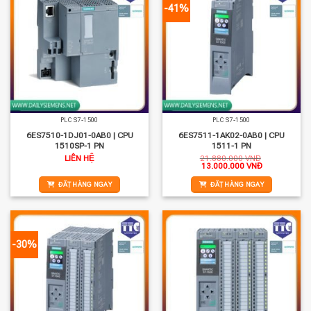
-41%
PLC S7-1500
PLC S7-1500
6ES7510-1DJ01-0AB0 | CPU
6ES7511-1AK02-0AB0 | CPU
1510SP-1 PN
1511-1 PN
LIÊN HỆ
21.880.000
VNĐ
Giá
Giá
13.000.000
VNĐ
gốc
hiện
là:
tại
ĐẶT HÀNG NGAY
ĐẶT HÀNG NGAY
21.880.000 VNĐ.
là:
13.000.000 
-30%