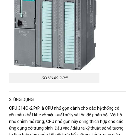
CPU 314C-2 PtP
2. ỨNG DỤNG
CPU 314C-2 PtP là CPU nhỏ gọn dành cho các hệ thống có
yêu cầu khắt khe về hiệu suất xử lý và tốc độ phản hồi. Với bộ
nhớ chính mở rộng, CPU nhỏ gọn này cũng thích hợp cho các
ứng dụng cỡ trung bình. Đầu vào / đầu ra kỹ thuật số và tương
tự tích hợp cho phép kết nối trực tiếp với quy trình, giao diện