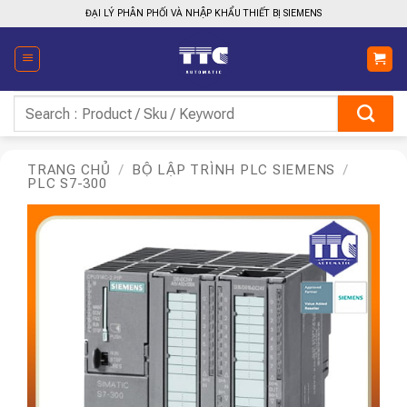
Bỏ
ĐẠI LÝ PHÂN PHỐI VÀ NHẬP KHẨU THIẾT BỊ SIEMENS
qua
nội
dung
Tìm
kiếm:
TRANG CHỦ
/
BỘ LẬP TRÌNH PLC SIEMENS
/
PLC S7-300