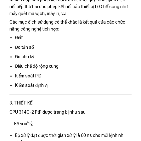
nối tiếp thứ hai cho phép kết nối các thiết bị I / O bổ sung như
máy quét mã vạch, máy in, v.v.
Các mục đích sử dụng có thể khác là kết quả của các chức
năng công nghệ tích hợp:
Đếm
Đo tần số
Đo chu kỳ
Điều chế độ rộng xung
Kiểm soát PID
Kiểm soát định vị
3. THIẾT KẾ
CPU 314C-2 PtP được trang bị như sau:
Bộ vi xử lý;
Bộ xử lý đạt được thời gian xử lý là 60 ns cho mỗi lệnh nhị