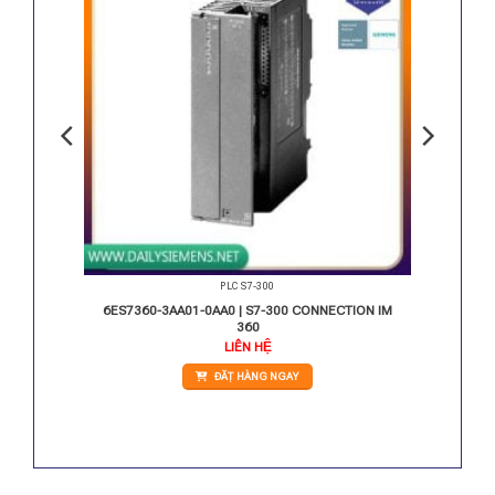
PLC S7-300
32 DO 24
6ES7360-3AA01-0AA0 | S7-300 CONNECTION IM
360
Giá
LIÊN HỆ
hiện
ại
ĐẶT HÀNG NGAY
.
à:
9.060.000 VNĐ.