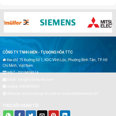
CÔNG TY TNHH ĐIỆN - TỰ ĐỘNG HÓA TTC
Địa chỉ: 75 Đường Số 1, KDC Vĩnh Lộc, Phường Bình Tân, TP. Hồ
Chí Minh, Việt Nam
MST : 0319408516
Email : son@tudong-ttc.com
Hotline: 0909393031
Website: www.tudong-ttc.com or www.dailysiemens.net
THEO DÕI CHÚNG TÔI