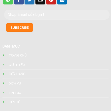
DANH MỤC
TRANG CHỦ
GIỚI THIỆU
CỬA HÀNG
DỊCH VỤ
TIN TỨC
LIÊN HỆ