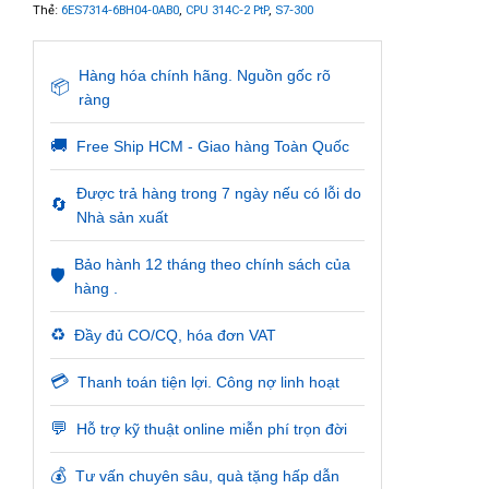
Thẻ:
6ES7314-6BH04-0AB0
,
CPU 314C-2 PtP
,
S7-300
Hàng hóa chính hãng. Nguồn gốc rõ
📦
ràng
🚚
Free Ship HCM - Giao hàng Toàn Quốc
Được trả hàng trong 7 ngày nếu có lỗi do
🔄
Nhà sản xuất
Bảo hành 12 tháng theo chính sách của
🛡️
hàng .
♻️
Đầy đủ CO/CQ, hóa đơn VAT
💳
Thanh toán tiện lợi. Công nợ linh hoạt
💬
Hỗ trợ kỹ thuật online miễn phí trọn đời
💰
Tư vấn chuyên sâu, quà tặng hấp dẫn