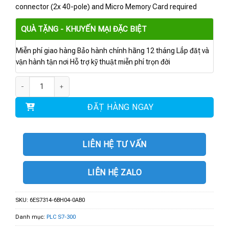
connector (2x 40-pole) and Micro Memory Card required
QUÀ TẶNG - KHUYẾN MẠI ĐẶC BIỆT
Miễn phí giao hàng Bảo hành chính hãng 12 tháng Lắp đặt và
vận hành tận nơi Hỗ trợ kỹ thuật miễn phí trọn đời
6ES7314-6BH04-0AB0 | CPU 314C-2 PTP số lượng
ĐẶT HÀNG NGAY
LIÊN HỆ TƯ VẤN
LIÊN HỆ ZALO
SKU:
6ES7314-6BH04-0AB0
Danh mục:
PLC S7-300