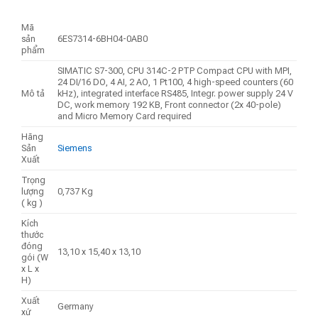
Mã
sản
6ES7314-6BH04-0AB0
phẩm
SIMATIC S7-300, CPU 314C-2 PTP Compact CPU with MPI,
24 DI/16 DO, 4 AI, 2 AO, 1 Pt100, 4 high-speed counters (60
Mô tả
kHz), integrated interface RS485, Integr. power supply 24 V
DC, work memory 192 KB, Front connector (2x 40-pole)
and Micro Memory Card required
Hãng
Sản
Siemens
Xuất
Trọng
lượng
0,737 Kg
( kg )
Kích
thước
đóng
13,10 x 15,40 x 13,10
gói (W
x L x
H)
Xuất
Germany
xứ