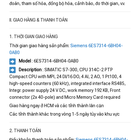
đoán, tham số hóa, đồng bộ hóa, cảnh báo, đo thời gian, v.v.
II. GIAO HÀNG & THANH TOÁN
1. THỜI GIAN GIAO HÀNG
Thời gian giao hàng sản phẩm:
Siemens 6ES7314-6BH04-
0AB0
Model
: 6ES7314-6BH04-0AB0
Description
: SIMATIC S7-300, CPU 314C-2 PTP
Compact CPU with MPI, 24 DI/16 DO, 4 AI, 2 AO, 1 Pt100, 4
high-speed counters (60 kHz), integrated interface RS485,
Integr. power supply 24 V DC, work memory 192 KB, Front
connector (2x 40-pole) and Micro Memory Card required
Giao hàng ngay ở HCM và các tỉnh thành lân cận
Các tỉnh thành khác trong vòng 1-5 ngày tùy vào khu vực
2. THANH TOÁN
Điều khoản thanh toán sản phẩm:
Siemens 6ES7314-6BH04-