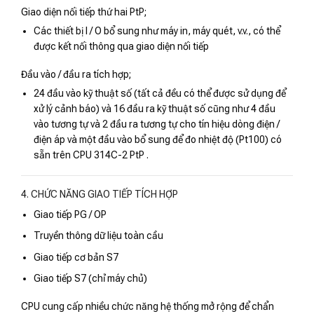
Giao diện nối tiếp thứ hai PtP;
Các thiết bị I / O bổ sung như máy in, máy quét, v.v., có thể
được kết nối thông qua giao diện nối tiếp
Đầu vào / đầu ra tích hợp;
24 đầu vào kỹ thuật số (tất cả đều có thể được sử dụng để
xử lý cảnh báo) và 16 đầu ra kỹ thuật số cũng như 4 đầu
vào tương tự và 2 đầu ra tương tự cho tín hiệu dòng điện /
điện áp và một đầu vào bổ sung để đo nhiệt độ (Pt100) có
sẵn trên CPU 314C-2 PtP .
4. CHỨC NĂNG GIAO TIẾP TÍCH HỢP
Giao tiếp PG / OP
Truyền thông dữ liệu toàn cầu
Giao tiếp cơ bản S7
Giao tiếp S7 (chỉ máy chủ)
CPU cung cấp nhiều chức năng hệ thống mở rộng để chẩn