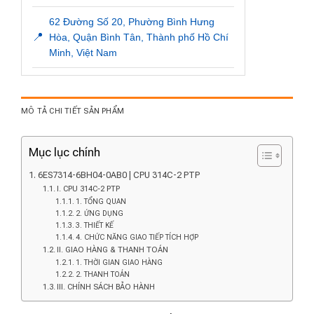
62 Đường Số 20, Phường Bình Hưng
📍
Hòa, Quận Bình Tân, Thành phố Hồ Chí
Minh, Việt Nam
MÔ TẢ CHI TIẾT SẢN PHẨM
Mục lục chính
6ES7314-6BH04-0AB0 | CPU 314C-2 PTP
I. CPU 314C-2 PTP
1. TỔNG QUAN
2. ỨNG DỤNG
3. THIẾT KẾ
4. CHỨC NĂNG GIAO TIẾP TÍCH HỢP
II. GIAO HÀNG & THANH TOÁN
1. THỜI GIAN GIAO HÀNG
2. THANH TOÁN
III. CHÍNH SÁCH BẢO HÀNH