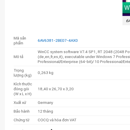
6A
Mã sản
6AV6381-2BE07-4AX0
phẩm
WinCC system software V7.4 SP1, RT 2048 (2048 Powe
Mô tả
(de,en,fr,es,it), executable under Windows 7 Professio
Professional/Enterprise (64-bit)/ 10 Professional/En
Trọng
0,263 kg
lượng (kg)
Kích thước
đóng gói
18,40 x 26,70 x 3,20
(W x L x H)
Xuất xứ
Germany
Bảo hành
12 tháng
Chứng từ
COCQ và hóa đơn VAT