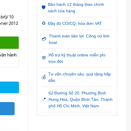
Bảo hành 12 tháng theo chính
🛡️
sách của hàng .
bit)/ 10
♻️
erver 2012
Đầy đủ CO/CQ, hóa đơn VAT
Thanh toán tiện lợi. Công nợ linh
💳
hoạt
ận hành
Hỗ trợ kỹ thuật online miễn phí
💬
trọn đời
PowerTags số lượng
Tư vấn chuyên sâu, quà tặng hấp
💰
dẫn
62 Đường Số 20, Phường Bình
📍
Hưng Hòa, Quận Bình Tân, Thành
phố Hồ Chí Minh, Việt Nam
O