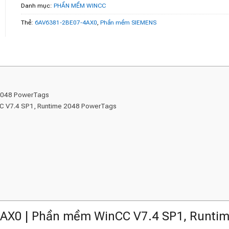
Danh mục:
PHẦN MỀM WINCC
Thẻ:
6AV6381-2BE07-4AX0
,
Phần mềm SIEMENS
2048 PowerTags
C V7.4 SP1, Runtime 2048 PowerTags
X0 | Phần mềm WinCC V7.4 SP1, Runti