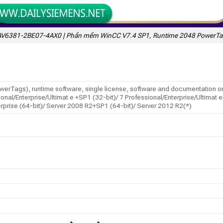
V6381-2BE07-4AX0 | Phần mềm WinCC V7.4 SP1, Runtime 2048 PowerTa
rTags), runtime software, single license, software and documentation on 
nal/Enterprise/Ultimat e +SP1 (32-bit)/ 7 Professional/Enterprise/Ultimat e 
terprise (64-bit)/ Server 2008 R2+SP1 (64-bit)/ Server 2012 R2(*)