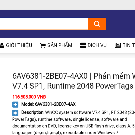
GIỚI THIỆU
SẢN PHẨM
DICH VỤ
TIN T
6AV6381-2BE07-4AX0 | Phần mềm 
V7.4 SP1, Runtime 2048 PowerTags
116.505.000
VNĐ
Model: 6AV6381-2BE07-4AX
Description
: WinCC system software V7.4 SP1, RT 2048 (20
PowerTags), runtime software, single license, software and
documentation on DVD, license key on USB flash drive, class A, 5
languages (de,en,fr,es,it), executable under Windows 7