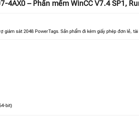
E07-4AX0 – Phần mềm WinCC V7.4 SP1, R
trợ giám sát 2048 PowerTags. Sản phẩm đi kèm giấy phép đơn lẻ, tà
4-bit)