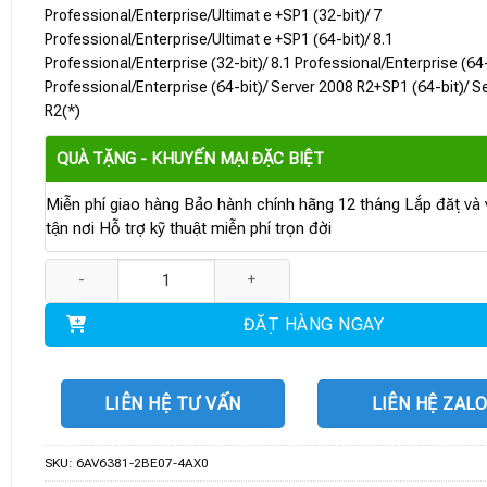
Professional/Enterprise/Ultimat e +SP1 (32-bit)/ 7
Professional/Enterprise/Ultimat e +SP1 (64-bit)/ 8.1
Professional/Enterprise (32-bit)/ 8.1 Professional/Enterprise (64-
Professional/Enterprise (64-bit)/ Server 2008 R2+SP1 (64-bit)/ S
R2(*)
QUÀ TẶNG - KHUYẾN MẠI ĐẶC BIỆT
Miễn phí giao hàng Bảo hành chính hãng 12 tháng Lắp đặt và v
tận nơi Hỗ trợ kỹ thuật miễn phí trọn đời
6AV6381-2BE07-4AX0 | Phần mềm WinCC V7.4 SP1, Runtime 2048 
ĐẶT HÀNG NGAY
LIÊN HỆ TƯ VẤN
LIÊN HỆ ZAL
SKU:
6AV6381-2BE07-4AX0