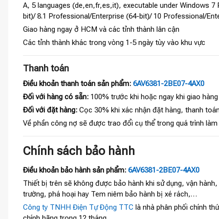
A, 5 languages (de,en,fr,es,it), executable under Windows 7 P
bit)/ 8.1 Professional/Enterprise (64-bit)/ 10 Professional/En
Giao hàng ngay ở HCM và các tỉnh thành lân cận
Các tỉnh thành khác trong vòng 1-5 ngày tùy vào khu vực
Thanh toán
Điều khoản thanh toán sản phẩm:
6AV6381-2BE07-4AX0
Đối với hàng có sẵn:
100% trước khi hoặc ngay khi giao hàng
Đối với đặt hàng:
Cọc 30% khi xác nhận đặt hàng, thanh toán
Về phần công nợ sẽ được trao đổi cụ thể trong quá trình làm
Chính sách bảo hành
Điều khoản bảo hành sản phẩm:
6AV6381-2BE07-4AX0
Thiết bị trên sẽ không được bảo hành khi sử dụng, vận hành
trường, phá hoại hay Tem niêm bảo hành bị xé rách,…
Công ty TNHH Điện Tự Động TTC
là nhà phân phối chính thứ
chính hãng trong 12 tháng.