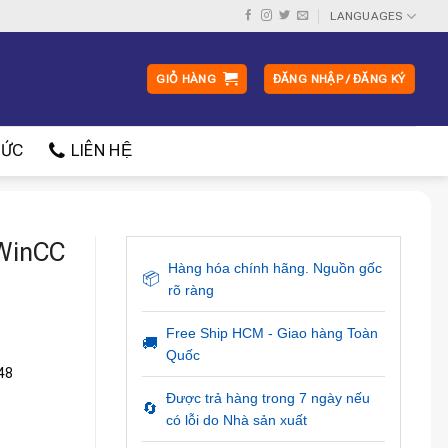
LANGUAGES
GIỎ HÀNG
ĐĂNG NHẬP / ĐĂNG KÝ
ỨC
LIÊN HỆ
WinCC
Hàng hóa chính hãng. Nguồn gốc
📦
rõ ràng
Free Ship HCM - Giao hàng Toàn
🚚
Quốc
48
Được trả hàng trong 7 ngày nếu
🔄
có lỗi do Nhà sản xuất