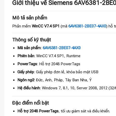
Giới thiệu về Siemens 6AV6381-2B
Mô tả sản phẩm
Phần mềm
WinCC V7.4 SP1
(mã
6AV6381-2BE07-4AX0
) hỗ 
Thông số kỹ thuật
Mã sản phẩm
:
6AV6381-2BE07-4AX0
Phiên bản
: WinCC V7.4 SP1, Runtime
PowerTags
: Hỗ trợ 2048 PowerTags
Giấy phép
: Giấy phép đơn lẻ, khóa bảo mật USB
Ngôn ngữ
: Đức, Anh, Pháp, Tây Ban Nha, Ý
Hệ điều hành
: Windows 7, 8.1, 10, Server 2008, 2012 (32/6
Đặc điểm nổi bật
Hỗ trợ 2048 PowerTags
, tối ưu giám sát và điều khiển.