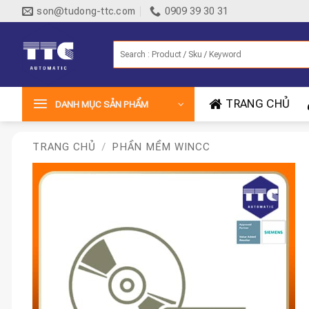
Bỏ
son@tudong-ttc.com
0909 39 30 31
qua
nội
Tìm
dung
kiếm:
TRANG CHỦ
DANH MỤC SẢN PHẨM
TRANG CHỦ
/
PHẦN MỀM WINCC