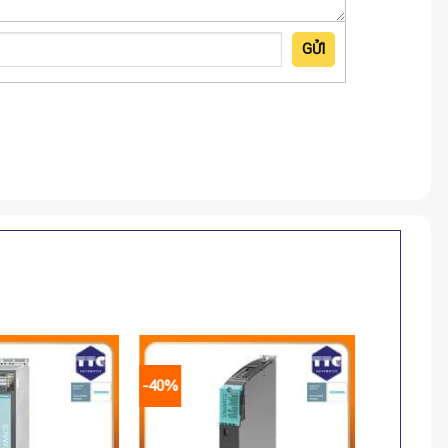
GỬI
-40%
-40%