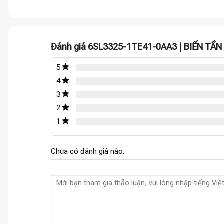
Đánh giá 6SL3325-1TE41-0AA3 | BIẾN TẦ
5
4
3
2
1
Chưa có đánh giá nào.