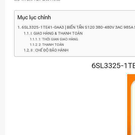
Mục lục chính
6SL3325-1TE41-0AA3 | BIẾN TẦN S120 380-480V 3AC 985A
I: GIAO HÀNG & THANH TOÁN
1: THỜI GIAN GIAO HÀNG
2: THANH TOÁN
II : CHẾ ĐỘ BẢO HÀNH
6SL3325-1TE