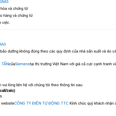
0AA3
 hóa và chứng từ
ao hàng và chứng từ
 việc.
AA3
, bảo dưỡng không đúng theo các quy định của nhà sản xuất và do cá
N TẦN
của
Siemens
tại thị trường Việt Nam với giá cả cực cạnh tranh 
 vui lòng liên hệ với chúng tôi theo thông tin sau:
all/zalo)
m
 website
CÔNG TY ĐIỆN TỰ ĐỘNG TTC
Kính chúc quý khách nhận đ