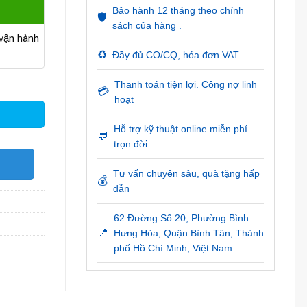
Bảo hành 12 tháng theo chính
🛡️
sách của hàng .
ận hành
♻️
Đầy đủ CO/CQ, hóa đơn VAT
W số lượng
Thanh toán tiện lợi. Công nợ linh
💳
hoạt
Hỗ trợ kỹ thuật online miễn phí
💬
trọn đời
O
Tư vấn chuyên sâu, quà tặng hấp
💰
dẫn
62 Đường Số 20, Phường Bình
📍
Hưng Hòa, Quận Bình Tân, Thành
phố Hồ Chí Minh, Việt Nam