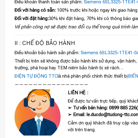
Điều khoản thanh toán sản phẩm:
Siemens 6SL3325-1TE41-
Đối với hàng có sẵn:
100% trước khi hoặc ngay khi giao hàng
Đối với đặt hàng:
30% khi đặt hàng, 70% khi có thông báo gi
Về phần công nợ sẽ được trao đổi cụ thể trong quá trình làm
II : CHẾ ĐỘ BẢO HÀNH
Điều khoản bảo hành sản phẩm:
Siemens 6SL3325-1TE41-0
Thiết bị trên sẽ không được bảo hành khi sử dụng, vận hành
trường, phá hoại hay TEM niêm bảo hành bị xé rách…
ĐIỆN TỰ ĐỘNG TTC
là nhà phân phối chính thức thiết bị
BIẾ
————————————————
LIÊN HỆ :
Để được tư vấn trực tiếp, quý khách
➢ Tư vấn bán hàng: 0899 885 226(c
➢ Email: le.ducdo@tudong-ttc.co
Cảm ơn quý khách đã truy cập vào
vời trên trang.