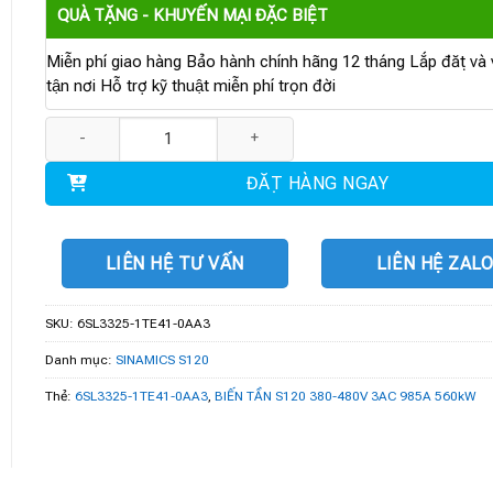
QUÀ TẶNG - KHUYẾN MẠI ĐẶC BIỆT
Miễn phí giao hàng Bảo hành chính hãng 12 tháng Lắp đặt và v
tận nơi Hỗ trợ kỹ thuật miễn phí trọn đời
6SL3325-1TE41-0AA3 | BIẾN TẦN S120 380-480V 3AC 985A 560k
ĐẶT HÀNG NGAY
LIÊN HỆ TƯ VẤN
LIÊN HỆ ZAL
SKU:
6SL3325-1TE41-0AA3
Danh mục:
SINAMICS S120
Thẻ:
6SL3325-1TE41-0AA3
,
BIẾN TẦN S120 380-480V 3AC 985A 560kW