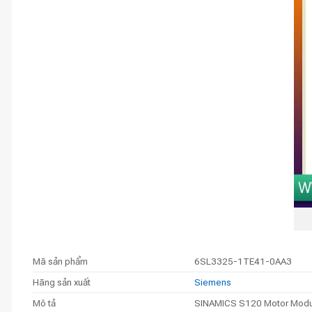
Mã sản phẩm
6SL3325-1TE41-0AA3
Hãng sản xuất
Siemens
Mô tả
SINAMICS S120 Motor Module