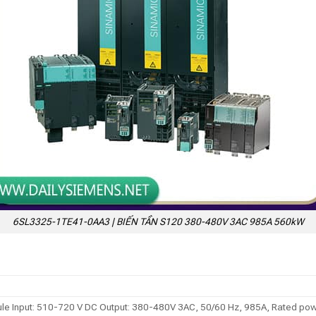
6SL3325-1TE41-0AA3 | BIẾN TẦN S120 380-480V 3AC 985A 560kW
 Input: 510-720 V DC Output: 380-480V 3AC, 50/60 Hz, 985A, Rated power: