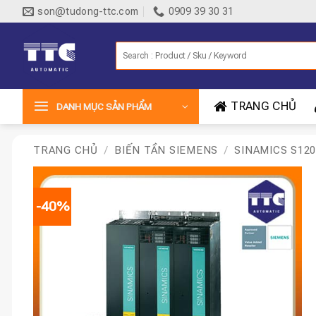
Bỏ
son@tudong-ttc.com
0909 39 30 31
qua
nội
Tìm
dung
kiếm:
TRANG CHỦ
DANH MỤC SẢN PHẨM
TRANG CHỦ
/
BIẾN TẦN SIEMENS
/
SINAMICS S120
-40%