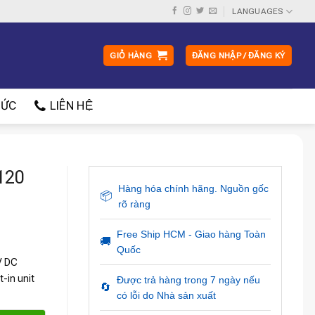
LANGUAGES
GIỎ HÀNG
ĐĂNG NHẬP / ĐĂNG KÝ
ỨC
LIÊN HỆ
120
Hàng hóa chính hãng. Nguồn gốc
📦
rõ ràng
Free Ship HCM - Giao hàng Toàn
🚚
Quốc
V DC
-in unit
Được trả hàng trong 7 ngày nếu
🔄
có lỗi do Nhà sản xuất