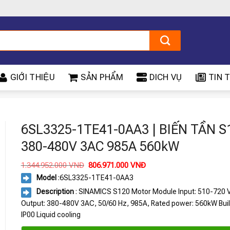
GIỚI THIỆU
SẢN PHẨM
DICH VỤ
TIN T
6SL3325-1TE41-0AA3 | BIẾN TẦN S
380-480V 3AC 985A 560kW
Giá
Giá
1.344.952.000
VNĐ
806.971.000
VNĐ
gốc
hiện
Model
:
6SL3325-1TE41-0AA3
là:
tại
1.344.952.000 VNĐ.
là:
Description
: SINAMICS S120 Motor Module Input: 510-720 
806.971.000 VNĐ.
Output: 380-480V 3AC, 50/60 Hz, 985A, Rated power: 560kW Built
IP00 Liquid cooling