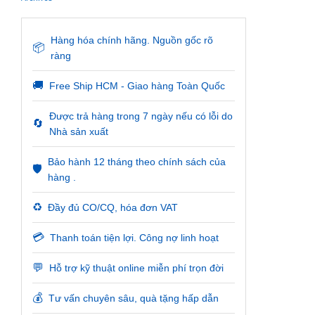
Hàng hóa chính hãng. Nguồn gốc rõ
📦
ràng
🚚
Free Ship HCM - Giao hàng Toàn Quốc
Được trả hàng trong 7 ngày nếu có lỗi do
🔄
Nhà sản xuất
Bảo hành 12 tháng theo chính sách của
🛡️
hàng .
♻️
Đầy đủ CO/CQ, hóa đơn VAT
💳
Thanh toán tiện lợi. Công nợ linh hoạt
💬
Hỗ trợ kỹ thuật online miễn phí trọn đời
💰
Tư vấn chuyên sâu, quà tặng hấp dẫn