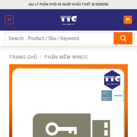
Bỏ
ĐẠI LÝ PHÂN PHỐI VÀ NHẬP KHẨU THIẾT BỊ SIEMENS
qua
nội
dung
Tìm
kiếm:
TRANG CHỦ
/
PHẦN MỀM WINCC