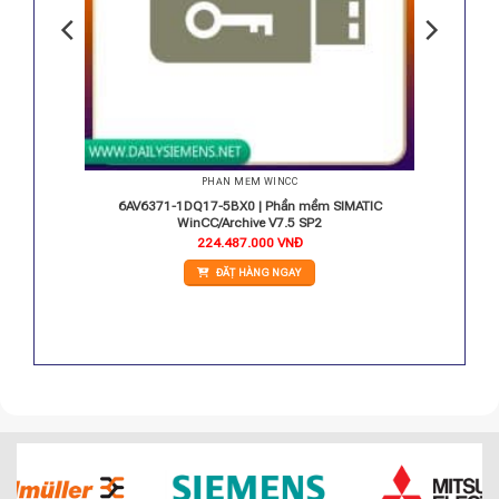
PHẦN MỀM WINCC
IC WinCC
6AV6371-1DQ17-5BX0 | Phần mềm SIMATIC
ags
WinCC/Archive V7.5 SP2
224.487.000
VNĐ
ĐẶT HÀNG NGAY