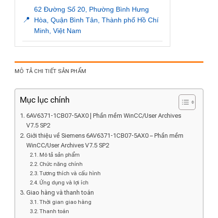
62 Đường Số 20, Phường Bình Hưng
📍
Hòa, Quận Bình Tân, Thành phố Hồ Chí
Minh, Việt Nam
MÔ TẢ CHI TIẾT SẢN PHẨM
Mục lục chính
6AV6371-1CB07-5AX0 | Phần mềm WinCC/User Archives
V7.5 SP2
Giới thiệu về Siemens 6AV6371-1CB07-5AX0 – Phần mềm
WinCC/User Archives V7.5 SP2
Mô tả sản phẩm
Chức năng chính
Tương thích và cấu hình
Ứng dụng và lợi ích
Giao hàng và thanh toán
Thời gian giao hàng
Thanh toán