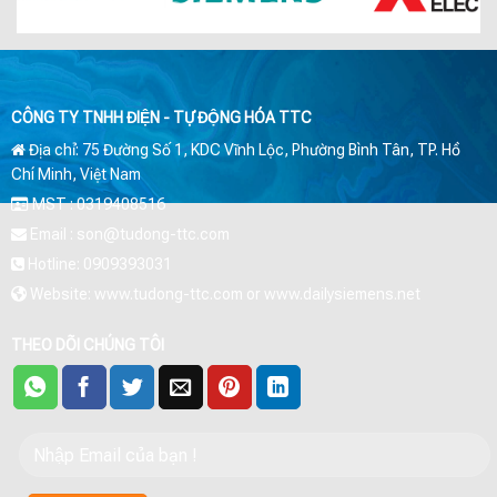
CÔNG TY TNHH ĐIỆN - TỰ ĐỘNG HÓA TTC
Địa chỉ: 75 Đường Số 1, KDC Vĩnh Lộc, Phường Bình Tân, TP. Hồ
Chí Minh, Việt Nam
MST : 0319408516
Email : son@tudong-ttc.com
Hotline: 0909393031
Website: www.tudong-ttc.com or www.dailysiemens.net
THEO DÕI CHÚNG TÔI