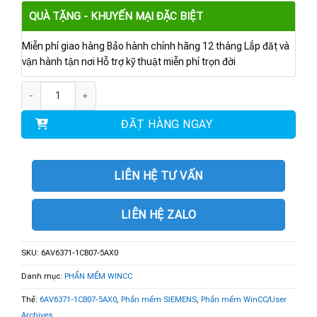
QUÀ TẶNG - KHUYẾN MẠI ĐẶC BIỆT
Miễn phí giao hàng Bảo hành chính hãng 12 tháng Lắp đặt và
vận hành tận nơi Hỗ trợ kỹ thuật miễn phí trọn đời
6AV6371-1CB07-5AX0 | Phần mềm WinCC/User Archives V7.5 SP2 số lượn
ĐẶT HÀNG NGAY
LIÊN HỆ TƯ VẤN
LIÊN HỆ ZALO
SKU:
6AV6371-1CB07-5AX0
Danh mục:
PHẦN MỀM WINCC
Thẻ:
6AV6371-1CB07-5AX0
,
Phần mềm SIEMENS
,
Phần mềm WinCC/User
Archives