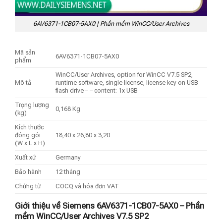
6AV6371-1CB07-5AX0 | Phần mềm WinCC/User Archives
Mã sản
6AV6371-1CB07-5AX0
phẩm
WinCC/User Archives, option for WinCC V7.5 SP2,
Mô tả
runtime software, single license, license key on USB
flash drive – – content: 1x USB
Trọng lượng
0,168 Kg
(kg)
Kích thước
đóng gói
18,40 x 26,80 x 3,20
(W x L x H)
Xuất xứ
Germany
Bảo hành
12 tháng
Chứng từ
COCQ và hóa đơn VAT
Giới thiệu về Siemens 6AV6371-1CB07-5AX0 – Phần
mềm WinCC/User Archives V7.5 SP2