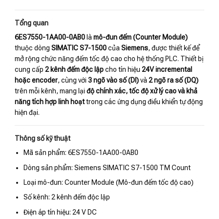
Tổng quan
6ES7550-1AA00-0AB0
là
mô-đun đếm (Counter Module)
thuộc dòng
SIMATIC S7-1500
của
Siemens
, được thiết kế để
mở rộng chức năng đếm tốc độ cao cho hệ thống PLC. Thiết bị
cung cấp
2 kênh đếm độc lập
cho tín hiệu
24V incremental
hoặc encoder
, cùng với
3 ngõ vào số (DI)
và
2 ngõ ra số (DQ)
trên mỗi kênh, mang lại
độ chính xác, tốc độ xử lý cao và khả
năng tích hợp linh hoạt
trong các ứng dụng điều khiển tự động
hiện đại.
Thông số kỹ thuật
Mã sản phẩm: 6ES7550-1AA00-0AB0
Dòng sản phẩm: Siemens SIMATIC S7-1500 TM Count
Loại mô-đun: Counter Module (Mô-đun đếm tốc độ cao)
Số kênh: 2 kênh đếm độc lập
Điện áp tín hiệu: 24 V DC