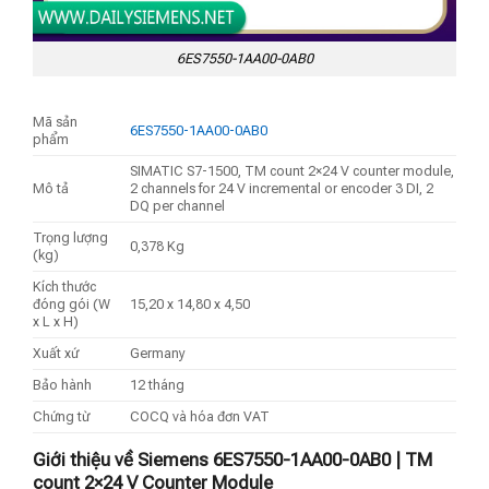
6ES7550-1AA00-0AB0
Mã sản
6ES7550-1AA00-0AB0
phẩm
SIMATIC S7-1500, TM count 2×24 V counter module,
Mô tả
2 channels for 24 V incremental or encoder 3 DI, 2
DQ per channel
Trọng lượng
0,378 Kg
(kg)
Kích thước
đóng gói (W
15,20 x 14,80 x 4,50
x L x H)
Xuất xứ
Germany
Bảo hành
12 tháng
Chứng từ
COCQ và hóa đơn VAT
Giới thiệu về Siemens 6ES7550-1AA00-0AB0 | TM
count 2×24 V Counter Module