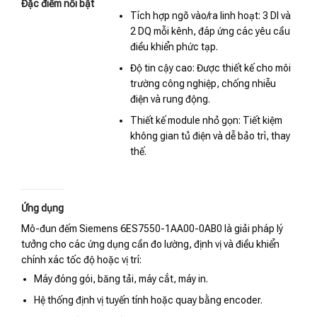
Đặc điểm nổi bật
Tích hợp ngõ vào/ra linh hoạt: 3 DI và
2 DQ mỗi kênh, đáp ứng các yêu cầu
điều khiển phức tạp.
Độ tin cậy cao: Được thiết kế cho môi
trường công nghiệp, chống nhiễu
điện và rung động.
Thiết kế module nhỏ gọn: Tiết kiệm
không gian tủ điện và dễ bảo trì, thay
thế.
Ứng dụng
Mô-đun đếm Siemens 6ES7550-1AA00-0AB0 là giải pháp lý
tưởng cho các ứng dụng cần đo lường, định vị và điều khiển
chính xác tốc độ hoặc vị trí:
Máy đóng gói, băng tải, máy cắt, máy in.
Hệ thống định vị tuyến tính hoặc quay bằng encoder.