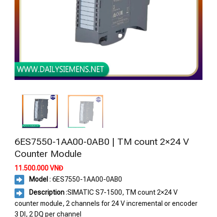
6ES7550-1AA00-0AB0 | TM count 2×24 V
Counter Module
11.500.000
VNĐ
Model
: 6ES7550-1AA00-0AB0
Description
:SIMATIC S7-1500, TM count 2×24 V
counter module, 2 channels for 24 V incremental or encoder
3 DI, 2 DQ per channel