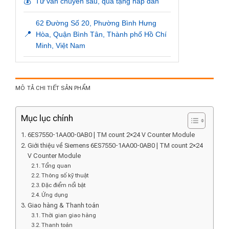
💰
Tư vấn chuyên sâu, quà tặng hấp dẫn
62 Đường Số 20, Phường Bình Hưng
📍
Hòa, Quận Bình Tân, Thành phố Hồ Chí
Minh, Việt Nam
MÔ TẢ CHI TIẾT SẢN PHẨM
Mục lục chính
6ES7550-1AA00-0AB0 | TM count 2×24 V Counter Module
Giới thiệu về Siemens 6ES7550-1AA00-0AB0 | TM count 2×24
V Counter Module
Tổng quan
Thông số kỹ thuật
Đặc điểm nổi bật
Ứng dụng
Giao hàng & Thanh toán
Thời gian giao hàng
Thanh toán