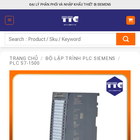
Bỏ
ĐẠI LÝ PHÂN PHỐI VÀ NHẬP KHẨU THIẾT BỊ SIEMENS
qua
nội
dung
Tìm
kiếm:
TRANG CHỦ
/
BỘ LẬP TRÌNH PLC SIEMENS
/
PLC S7-1500