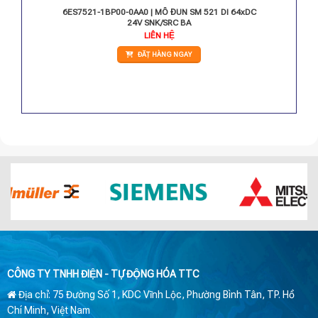
22 DQ
6ES7521-1BP00-0AA0 | MÔ ĐUN SM 521 DI 64xDC
24V SNK/SRC BA
iá
LIÊN HỆ
iện
i
ĐẶT HÀNG NGAY
:
.920.000 VNĐ.
CÔNG TY TNHH ĐIỆN - TỰ ĐỘNG HÓA TTC
Địa chỉ: 75 Đường Số 1, KDC Vĩnh Lộc, Phường Bình Tân, TP. Hồ
Chí Minh, Việt Nam