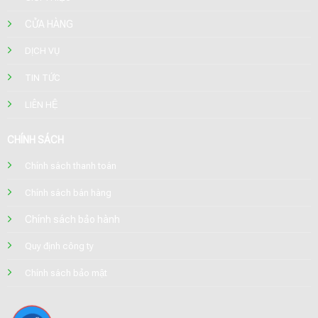
CỬA HÀNG
DỊCH VỤ
TIN TỨC
LIÊN HỆ
CHÍNH SÁCH
Chính sách thanh toán
Chính sách bán hàng
Chính sách bảo hành
Quy định công ty
Chính sách bảo mật