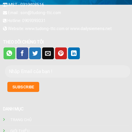
MST : 0319408516
Email : son@tudong-ttc.com
Hotline: 0909393031
Website: www.tudong-ttc.com or www.dailysiemens.net
THEO DÕI CHÚNG TÔI
DANH MỤC
TRANG CHỦ
GIỚI THIỆU