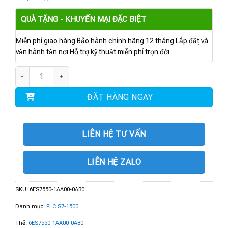
QUÀ TẶNG - KHUYẾN MẠI ĐẶC BIỆT
Miễn phí giao hàng Bảo hành chính hãng 12 tháng Lắp đặt và
vận hành tận nơi Hỗ trợ kỹ thuật miễn phí trọn đời
6ES7550-1AA00-0AB0 | TM count 2×24 V Counter Module số lượng
ĐẶT HÀNG NGAY
LIÊN HỆ TƯ VẤN
LIÊN HỆ ZALO
SKU:
6ES7550-1AA00-0AB0
Danh mục:
PLC S7-1500
Thẻ:
6ES7550-1AA00-0AB0