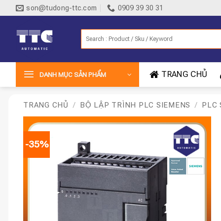
Bỏ
son@tudong-ttc.com
0909 39 30 31
qua
nội
Tìm
dung
kiếm:
TRANG CHỦ
DANH MỤC SẢN PHẨM
TRANG CHỦ
/
BỘ LẬP TRÌNH PLC SIEMENS
/
PLC 
-35%