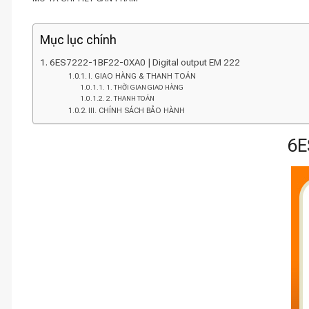
Mục lục chính
6ES7222-1BF22-0XA0 | Digital output EM 222
I. GIAO HÀNG & THANH TOÁN
1. THỜI GIAN GIAO HÀNG
2. THANH TOÁN
III. CHÍNH SÁCH BẢO HÀNH
6E