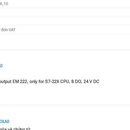
 6,10
a đơn VAT
A0
output EM 222, only for S7-22X CPU, 8 DO, 24 V DC
0XA0
 hóa và chứng từ