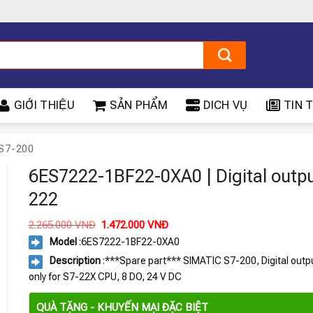
GIỚI THIỆU
SẢN PHẨM
DICH VỤ
TIN T
S7-200
6ES7222-1BF22-0XA0 | Digital outp
222
Giá
Giá
2.265.000
VNĐ
1.472.000
VNĐ
gốc
hiện
Model
:
6ES7222-1BF22-0XA0
là:
tại
2.265.000 VNĐ.
là:
Description
:***Spare part*** SIMATIC S7-200, Digital outp
1.472.000 VNĐ.
only for S7-22X CPU, 8 DO, 24 V DC
QUÀ TẶNG - KHUYẾN MẠI ĐẶC BIỆT