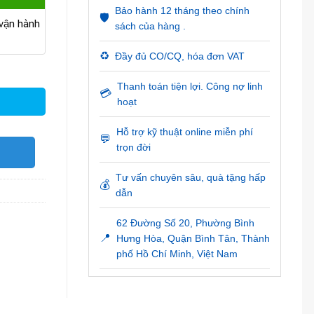
Bảo hành 12 tháng theo chính
🛡️
ận hành
sách của hàng .
♻️
Đầy đủ CO/CQ, hóa đơn VAT
Thanh toán tiện lợi. Công nợ linh
💳
hoạt
Hỗ trợ kỹ thuật online miễn phí
💬
trọn đời
O
Tư vấn chuyên sâu, quà tặng hấp
💰
dẫn
62 Đường Số 20, Phường Bình
📍
Hưng Hòa, Quận Bình Tân, Thành
phố Hồ Chí Minh, Việt Nam