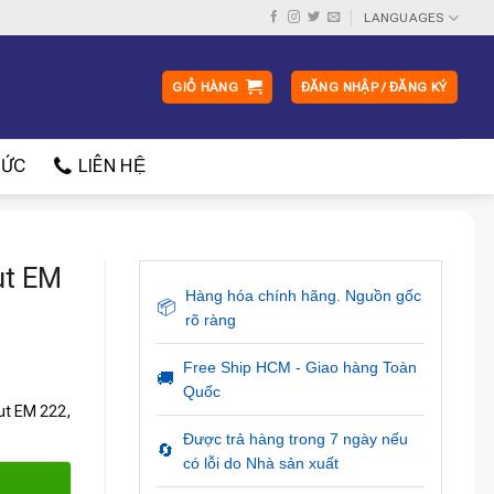
LANGUAGES
GIỎ HÀNG
ĐĂNG NHẬP / ĐĂNG KÝ
ỨC
LIÊN HỆ
ut EM
Hàng hóa chính hãng. Nguồn gốc
📦
rõ ràng
Free Ship HCM - Giao hàng Toàn
🚚
Quốc
ut EM 222,
Được trả hàng trong 7 ngày nếu
🔄
có lỗi do Nhà sản xuất