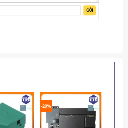
GỬI
-20%