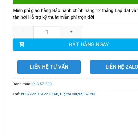
Miễn phí giao hàng Bảo hành chính hãng 12 tháng Lắp đặt và v
tận nơi Hỗ trợ kỹ thuật miễn phí trọn đời
6ES7222-1BF22-0XA0 | Digital output EM 222 số lượng
ĐẶT HÀNG NGAY
LIÊN HỆ TƯ VẤN
LIÊN HỆ ZAL
Danh mục:
PLC S7-200
Thẻ:
6ES7222-1BF22-0XA0
,
Digital output
,
S7-200