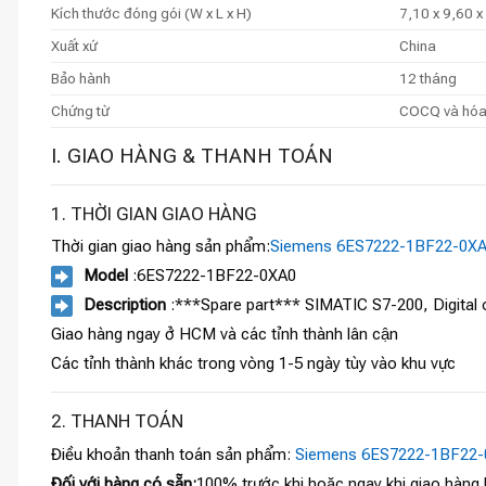
Kích thước đóng gói (W x L x H)
7,10 x 9,60 x
Xuất xứ
China
Bảo hành
12 tháng
Chứng từ
COCQ và hó
I. GIAO HÀNG & THANH TOÁN
1. THỜI GIAN GIAO HÀNG
Thời gian giao hàng sản phẩm:
Siemens 6ES7222-1BF22-0X
Model
:6ES7222-1BF22-0XA0
Description
:***Spare part*** SIMATIC S7-200, Digital 
Giao hàng ngay ở HCM và các tỉnh thành lân cận
Các tỉnh thành khác trong vòng 1-5 ngày tùy vào khu vực
2. THANH TOÁN
Điều khoản thanh toán sản phẩm:
Siemens 6ES7222-1BF22-
Đối với hàng có sẵn:
100% trước khi hoặc ngay khi giao hàng