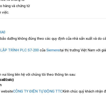
ao hàng và chứng từ
 việc.
XA0
, bảo dưỡng không đúng theo các quy định của nhà sản xuất và do cá
 LẬP TRÌNH PLC S7-200
của
Siemens
tại thị trường Việt Nam với g
 vui lòng liên hệ với chúng tôi theo thông tin sau:
all/zalo)
m
 website
CÔNG TY ĐIỆN TỰ ĐỘNG TTC
Kính chúc quý khách nhận đư