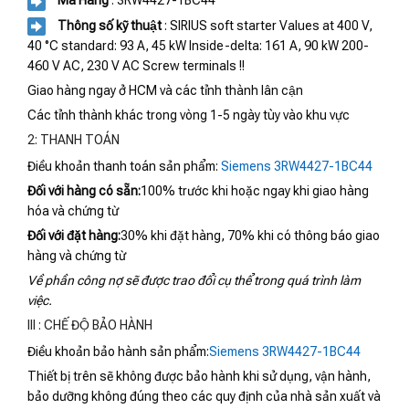
Mã Hàng
: 3RW4427-1BC44
Thông số kỹ thuật
: SIRIUS soft starter Values at 400 V,
40 °C standard: 93 A, 45 kW Inside-delta: 161 A, 90 kW 200-
460 V AC, 230 V AC Screw terminals !!
Giao hàng ngay ở HCM và các tỉnh thành lân cận
Các tỉnh thành khác trong vòng 1-5 ngày tùy vào khu vực
2: THANH TOÁN
Điều khoản thanh toán sản phẩm:
Siemens 3RW4427-1BC44
Đối với hàng có sẵn:
100% trước khi hoặc ngay khi giao hàng
hóa và chứng từ
Đối với đặt hàng:
30% khi đặt hàng, 70% khi có thông báo giao
hàng và chứng từ
Về phần công nợ sẽ được trao đổi cụ thể trong quá trình làm
việc.
III : CHẾ ĐỘ BẢO HÀNH
Điều khoản bảo hành sản phẩm:
Siemens 3RW4427-1BC44
Thiết bị trên sẽ không được bảo hành khi sử dụng, vận hành,
bảo dưỡng không đúng theo các quy định của nhà sản xuất và