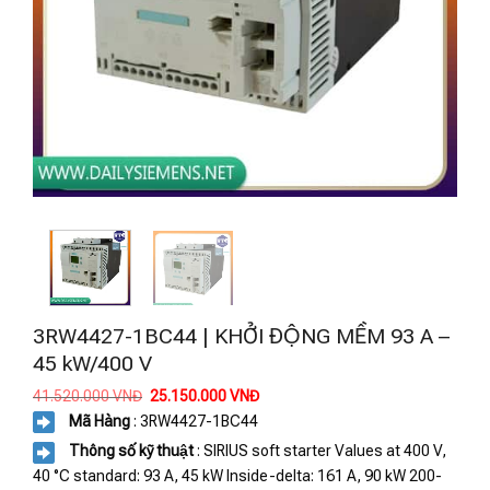
3RW4427-1BC44 | KHỞI ĐỘNG MỀM 93 A –
45 kW/400 V
Giá
Giá
41.520.000
VNĐ
25.150.000
VNĐ
gốc
hiện
Mã Hàng
: 3RW4427-1BC44
là:
tại
41.520.000 VNĐ.
là:
Thông số kỹ thuật
: SIRIUS soft starter Values at 400 V,
25.150.000 VNĐ.
40 °C standard: 93 A, 45 kW Inside-delta: 161 A, 90 kW 200-