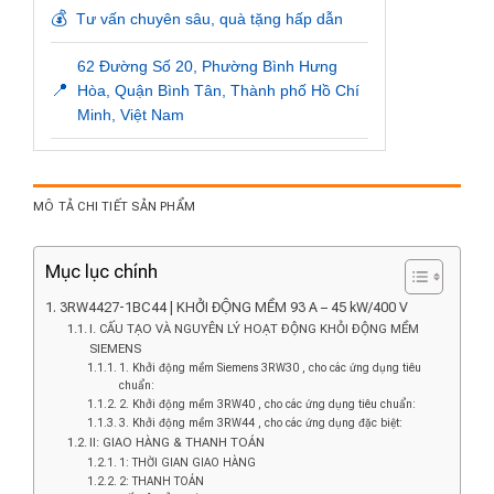
💰
Tư vấn chuyên sâu, quà tặng hấp dẫn
62 Đường Số 20, Phường Bình Hưng
📍
Hòa, Quận Bình Tân, Thành phố Hồ Chí
Minh, Việt Nam
MÔ TẢ CHI TIẾT SẢN PHẨM
Mục lục chính
3RW4427-1BC44 | KHỞI ĐỘNG MỀM 93 A – 45 kW/400 V
I. CẤU TẠO VÀ NGUYÊN LÝ HOẠT ĐỘNG KHỎI ĐỘNG MỀM
SIEMENS
1. Khởi động mềm Siemens 3RW30 , cho các ứng dụng tiêu
chuẩn:
2. Khởi động mềm 3RW40 , cho các ứng dụng tiêu chuẩn:
3. Khởi động mềm 3RW44 , cho các ứng dụng đặc biệt:
II: GIAO HÀNG & THANH TOÁN
1: THỜI GIAN GIAO HÀNG
2: THANH TOÁN