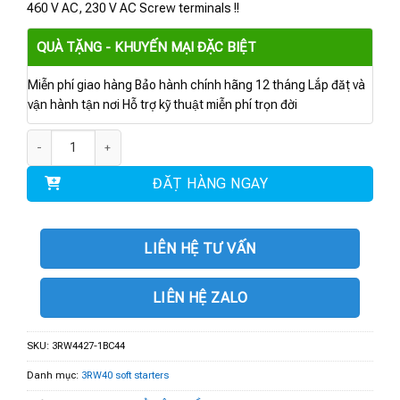
460 V AC, 230 V AC Screw terminals !!
QUÀ TẶNG - KHUYẾN MẠI ĐẶC BIỆT
Miễn phí giao hàng Bảo hành chính hãng 12 tháng Lắp đặt và
vận hành tận nơi Hỗ trợ kỹ thuật miễn phí trọn đời
3RW4427-1BC44 | KHỞI ĐỘNG MỀM 93 A - 45 kW/400 V số lượng
ĐẶT HÀNG NGAY
LIÊN HỆ TƯ VẤN
LIÊN HỆ ZALO
SKU:
3RW4427-1BC44
Danh mục:
3RW40 soft starters