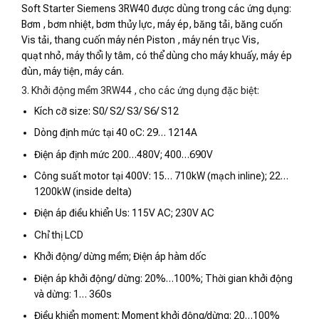
Soft Starter Siemens 3RW40 được dùng trong các ứng dụng:
Bơm , bơm nhiệt, bơm thủy lực, máy ép, băng tải, băng cuốn
Vis tải, thang cuốn máy nén Piston , máy nén trục Vis,
quạt nhỏ, máy thổi ly tâm, có thể dùng cho máy khuấy, máy ép
đùn, máy tiện, máy cán.
3. Khởi động mềm 3RW44 , cho các ứng dụng đặc biệt:
Kích cỡ size: S0/ S2/ S3/ S6/ S12
Dòng định mức tại 40 oC: 29… 1214A
Điện áp định mức 200…480V; 400…690V
Công suất motor tại 400V: 15… 710kW (mạch inline); 22…
1200kW (inside delta)
Điện áp điều khiển Us: 115V AC; 230V AC
Chỉ thị LCD
Khởi động/ dừng mềm; Điện áp hàm dốc
Điện áp khởi động/ dừng: 20%…100%; Thời gian khởi động
và dừng: 1… 360s
Điều khiển moment; Moment khởi động/dừng: 20…100%