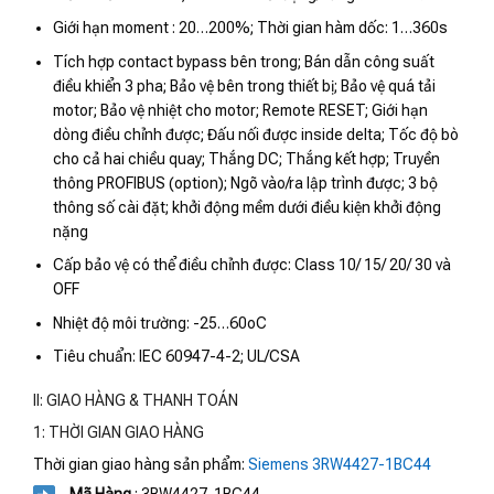
Giới hạn moment : 20…200%; Thời gian hàm dốc: 1…360s
Tích hợp contact bypass bên trong; Bán dẫn công suất
điều khiển 3 pha; Bảo vệ bên trong thiết bị; Bảo vệ quá tải
motor; Bảo vệ nhiệt cho motor; Remote RESET; Giới hạn
dòng điều chỉnh được; Đấu nối được inside delta; Tốc độ bò
cho cả hai chiều quay; Thắng DC; Thắng kết hợp; Truyền
thông PROFIBUS (option); Ngõ vào/ra lập trình được; 3 bộ
thông số cài đặt; khởi động mềm dưới điều kiện khởi động
nặng
Cấp bảo vệ có thể điều chỉnh được: Class 10/ 15/ 20/ 30 và
OFF
Nhiệt độ môi trường: -25…60oC
Tiêu chuẩn: IEC 60947-4-2; UL/CSA
II: GIAO HÀNG & THANH TOÁN
1: THỜI GIAN GIAO HÀNG
Thời gian giao hàng sản phẩm:
Siemens 3RW4427-1BC44