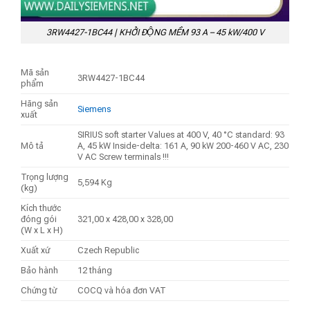
3RW4427-1BC44 | KHỞI ĐỘNG MỀM 93 A – 45 kW/400 V
Mã sản
3RW4427-1BC44
phẩm
Hãng sản
Siemens
xuất
SIRIUS soft starter Values at 400 V, 40 °C standard: 93
Mô tả
A, 45 kW Inside-delta: 161 A, 90 kW 200-460 V AC, 230
V AC Screw terminals !!!
Trọng lượng
5,594 Kg
(kg)
Kích thước
đóng gói
321,00 x 428,00 x 328,00
(W x L x H)
Xuất xứ
Czech Republic
Bảo hành
12 tháng
Chứng từ
COCQ và hóa đơn VAT