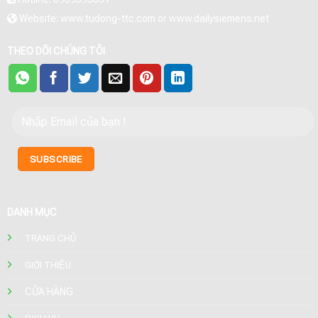
Website: www.tudong-ttc.com or www.dailysiemens.net
THEO DÕI CHÚNG TÔI
DANH MỤC
TRANG CHỦ
GIỚI THIỆU
CỬA HÀNG