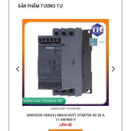
SẢN PHẨM TƯƠNG TỰ
3RW30 SOFT STARTERS
S 37 KW
3RW3026-1BB04 | SIRIUS SOFT STARTER S0 25 A
11 kW/400 V
Giá
LIÊN HỆ
hiện
ại