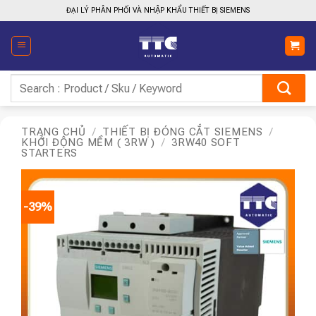
Bỏ
ĐẠI LÝ PHÂN PHỐI VÀ NHẬP KHẨU THIẾT BỊ SIEMENS
qua
nội
dung
Tìm
kiếm:
TRANG CHỦ
/
THIẾT BỊ ĐÓNG CẮT SIEMENS
/
KHỞI ĐỘNG MỀM ( 3RW )
/
3RW40 SOFT
STARTERS
-39%