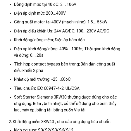
Dòng định mức tại 40 oC: 3… 106A
Điện áp định mức 200…480V
Công suất motor tại 400V (mạch inline): 1.5… 55kW
Điện áp điều khiển Us: 24V AC/DC; 100…230V AC/DC
Khởi động/ dừng mềm; Điện áp hàm dốc
Điện áp khởi động/ dừng: 40%…100%; Thời gian khởi động
và dừng: 0… 20s
Tích hợp contact bypass bên trong; Bán dẫn công suất
điều khiển 2 pha
Nhiệt độ môi trường: -25…60oC
Tiêu chuẩn: IEC 60947-4-2; UL/CSA
Soft Starter Siemens 3RW30 thường được dùng cho các
ứng dụng: Bơm , bơm nhiệt, có thể sử dụng cho bơm thủy
lực, máy ép, băng tải, băng cuốn Vis tải
2. Khởi động mềm 3RW40 , cho các ứng dụng tiêu chuẩn:
Kích cỡ size: S0/ S2/ S3/ S6/ S12