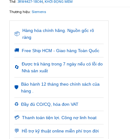
Thẻ:
3RW4427-1BC44
,
KHỞI ĐỘNG MỀM
Thương hiệu:
Siemens
Hàng hóa chính hãng. Nguồn gốc rõ
📦
ràng
🚚
Free Ship HCM - Giao hàng Toàn Quốc
Được trả hàng trong 7 ngày nếu có lỗi do
🔄
Nhà sản xuất
Bảo hành 12 tháng theo chính sách của
🛡️
hàng .
♻️
Đầy đủ CO/CQ, hóa đơn VAT
💳
Thanh toán tiện lợi. Công nợ linh hoạt
💬
Hỗ trợ kỹ thuật online miễn phí trọn đời