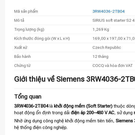
Mã sản phẩm
3RW4036-2TB04
Mô tả
SIRIUS soft starter S2 
Trọng lượng (kg)
1,269 Kg
Kích thước đóng gói (W x L x H)
169,00 x 197,00 x 71,
Xuất xứ
Czech Republic
Bảo hành
12 tháng
Chứng từ
COCQ và hóa đơn VAT
Giới thiệu về Siemens 3RW4036-2TB04
Tổng quan
3RW4036-2TB04
là
khởi động mềm (Soft Starter)
thuộc dòn
hoạt động ổn định trong dải
điện áp 200–480 V AC
, sử dụng
Nhờ ứng dụng công nghệ khởi động mềm tiên tiến,
Siemens
hệ thống điện công nghiệp.