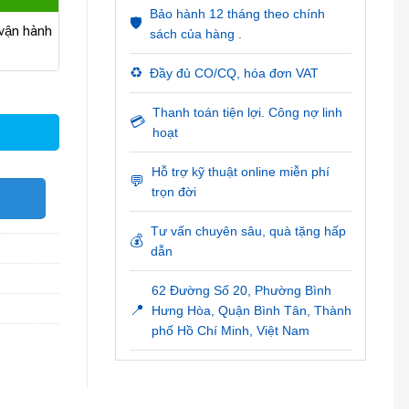
Bảo hành 12 tháng theo chính
🛡️
ận hành
sách của hàng .
♻️
Đầy đủ CO/CQ, hóa đơn VAT
Thanh toán tiện lợi. Công nợ linh
💳
hoạt
Hỗ trợ kỹ thuật online miễn phí
💬
trọn đời
O
Tư vấn chuyên sâu, quà tặng hấp
💰
dẫn
62 Đường Số 20, Phường Bình
📍
Hưng Hòa, Quận Bình Tân, Thành
phố Hồ Chí Minh, Việt Nam