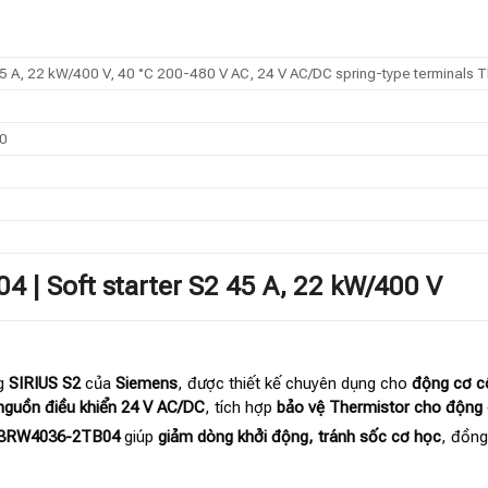
45 A, 22 kW/400 V, 40 °C 200-480 V AC, 24 V AC/DC spring-type terminals T
00
 | Soft starter S2 45 A, 22 kW/400 V
g
SIRIUS S2
của
Siemens
, được thiết kế chuyên dụng cho
động cơ cô
nguồn điều khiển 24 V AC/DC
, tích hợp
bảo vệ Thermistor cho động
 3RW4036-2TB04
giúp
giảm dòng khởi động, tránh sốc cơ học
, đồng