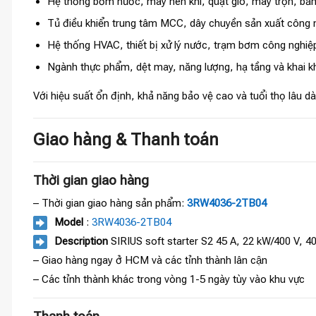
Hệ thống bơm nước, máy nén khí, quạt gió, máy trộn, băng
Tủ điều khiển trung tâm MCC, dây chuyền sản xuất công n
Hệ thống HVAC, thiết bị xử lý nước, trạm bơm công nghiệp
Ngành thực phẩm, dệt may, năng lượng, hạ tầng và khai k
Với hiệu suất ổn định, khả năng bảo vệ cao và tuổi thọ lâu dà
Giao hàng & Thanh toán
Thời gian giao hàng
– Thời gian giao hàng sản phẩm:
3RW4036-2TB04
Model
:
3RW4036-2TB04
Description
SIRIUS soft starter S2 45 A, 22 kW/400 V, 4
– Giao hàng ngay ở HCM và các tỉnh thành lân cận
– Các tỉnh thành khác trong vòng 1-5 ngày tùy vào khu vực