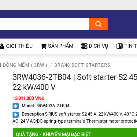
GIỚI THIỆU
SẢN PHẨM
DICH VỤ
TIN T
I ĐỘNG MỀM ( 3RW )
/
3RW40 SOFT STARTERS
3RW4036-2TB04 | Soft starter S2 45
22 kW/400 V
13.011.000
VNĐ
Model
: 3RW4036-2TB04
Description
SIRIUS soft starter S2 45 A, 22 kW/400 V, 40 °C
AC, 24 V AC/DC spring-type terminals Thermistor motor protecti
QUÀ TẶNG - KHUYẾN MẠI ĐẶC BIỆT