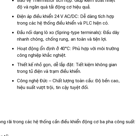
Bảo vệ Thermistor tích hợp: Giúp kiểm soát nhiệt
độ và ngăn quá tải động cơ hiệu quả.
Điện áp điều khiển 24 V AC/DC: Dễ dàng tích hợp
trong các hệ thống điều khiển và PLC hiện có.
Đầu nối dạng lò xo (Spring-type terminals): Đấu dây
nhanh chóng, chống rung, an toàn và tiện lợi.
Hoạt động ổn định ở 40°C: Phù hợp với môi trường
công nghiệp khắc nghiệt.
Thiết kế nhỏ gọn, dễ lắp đặt: Tiết kiệm không gian
trong tủ điện và trạm điều khiển.
Công nghệ Đức – Chất lượng toàn cầu: Độ bền cao,
hiệu suất vượt trội, tin cậy tuyệt đối.
ãi trong các hệ thống cần điều khiển động cơ ba pha công suất t