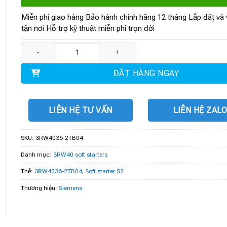
Miễn phí giao hàng Bảo hành chính hãng 12 tháng Lắp đặt và v
tận nơi Hỗ trợ kỹ thuật miễn phí trọn đời
3RW4036-2TB04 | Soft starter S2 45 A, 22 kW/400 V số lượng
ĐẶT HÀNG NGAY
LIÊN HỆ TƯ VẤN
LIÊN HỆ ZAL
SKU:
3RW4036-2TB04
Danh mục:
3RW40 soft starters
Thẻ:
3RW4036-2TB04
,
Soft starter S2
Thương hiệu:
Siemens