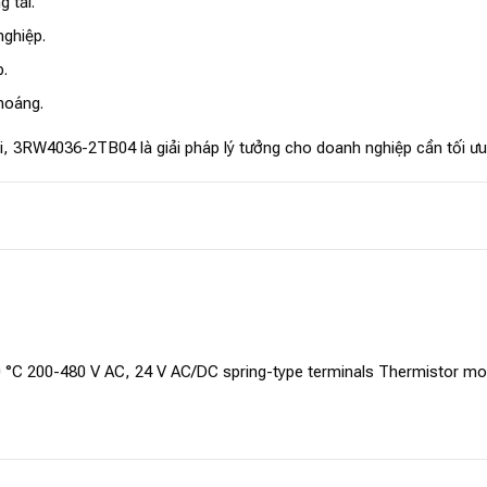
 tải.
ghiệp.
.
hoáng.
i, 3RW4036-2TB04 là giải pháp lý tưởng cho doanh nghiệp cần tối ưu h
0 °C 200-480 V AC, 24 V AC/DC spring-type terminals Thermistor mo