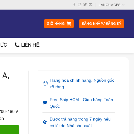
LANGUAGES
GIỎ HÀNG
ĐĂNG NHẬP / ĐĂNG KÝ
ỨC
LIÊN HỆ
 A,
Hàng hóa chính hãng. Nguồn gốc
📦
rõ ràng
Free Ship HCM - Giao hàng Toàn
🚚
Quốc
 200-480 V
on
Được trả hàng trong 7 ngày nếu
🔄
có lỗi do Nhà sản xuất