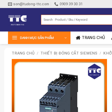
Bỏ
son@tudong-ttc.com
0909 39 30 31
qua
nội
Tìm
dung
kiếm:
TRANG CHỦ
DANH MỤC SẢN PHẨM
TRANG CHỦ
/
THIẾT BỊ ĐÓNG CẮT SIEMENS
/
KHỞ