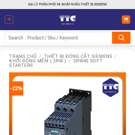
Bỏ
ĐẠI LÝ PHÂN PHỐI VÀ NHẬP KHẨU THIẾT BỊ SIEMENS
qua
nội
dung
Tìm
kiếm:
TRANG CHỦ
/
THIẾT BỊ ĐÓNG CẮT SIEMENS
/
KHỞI ĐỘNG MỀM ( 3RW )
/
3RW40 SOFT
STARTERS
-22%