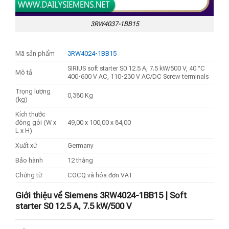
3RW4037-1BB15
Mã sản phẩm
3RW4024-1BB15
SIRIUS soft starter S0 12.5 A, 7.5 kW/500 V, 40 °C
Mô tả
400-600 V AC, 110-230 V AC/DC Screw terminals
Trọng lượng
0,380 Kg
(kg)
Kích thước
đóng gói (W x
49,00 x 100,00 x 84,00
L x H)
Xuất xứ
Germany
Bảo hành
12 tháng
Chứng từ
COCQ và hóa đơn VAT
Giới thiệu về Siemens 3RW4024-1BB15 | Soft
starter S0 12.5 A, 7.5 kW/500 V