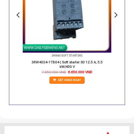
3RW40 SOFT STARTERS
S0 25 A
3RW4024-1TB04 | Soft starter S0 12.5 A, 5.5
kW/400 V
Giá
Giá
7.850.000
VNĐ
6.650.000
VNĐ
gốc
hiện
là:
tại
ĐẶT HÀNG NGAY
7.850.000 VNĐ.
là:
6.650.000 VNĐ.