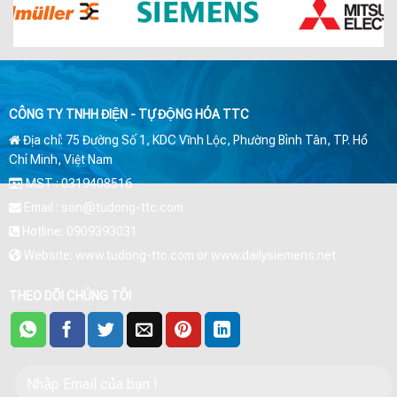
CÔNG TY TNHH ĐIỆN - TỰ ĐỘNG HÓA TTC
Địa chỉ: 75 Đường Số 1, KDC Vĩnh Lộc, Phường Bình Tân, TP. Hồ
Chí Minh, Việt Nam
MST : 0319408516
Email : son@tudong-ttc.com
Hotline: 0909393031
Website: www.tudong-ttc.com or www.dailysiemens.net
THEO DÕI CHÚNG TÔI