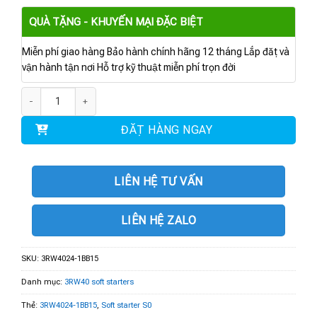
QUÀ TẶNG - KHUYẾN MẠI ĐẶC BIỆT
Miễn phí giao hàng Bảo hành chính hãng 12 tháng Lắp đặt và
vận hành tận nơi Hỗ trợ kỹ thuật miễn phí trọn đời
3RW4024-1BB15 | Soft starter S0 12.5 A, 7.5 kW/500 V số lượng
ĐẶT HÀNG NGAY
LIÊN HỆ TƯ VẤN
LIÊN HỆ ZALO
SKU:
3RW4024-1BB15
Danh mục:
3RW40 soft starters
Thẻ:
3RW4024-1BB15
,
Soft starter S0