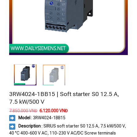
3RW4024-1BB15 | Soft starter S0 12.5 A,
7.5 kW/500 V
Giá
Giá
7.850.000
VNĐ
6.120.000
VNĐ
gốc
hiện
Model
: 3RW4024-1BB15
là:
tại
7.850.000 VNĐ.
là:
Description
: SIRIUS soft starter S0 12.5 A, 7.5 kW/500 V,
6.120.000 VNĐ.
40 °C 400-600 V AC, 110-230 V AC/DC Screw terminals