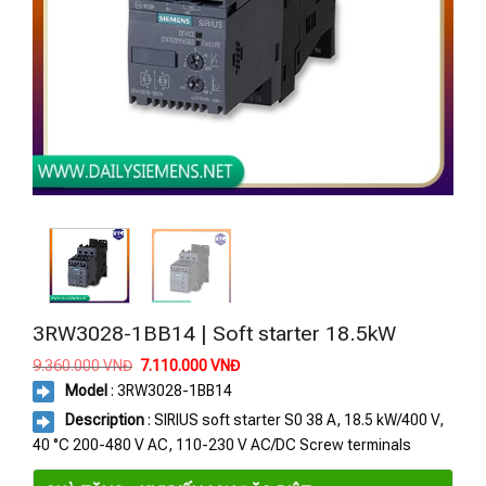
3RW3028-1BB14 | Soft starter 18.5kW
Giá
Giá
9.360.000
VNĐ
7.110.000
VNĐ
gốc
hiện
Model
: 3RW3028-1BB14
là:
tại
9.360.000 VNĐ.
là:
Description
: SIRIUS soft starter S0 38 A, 18.5 kW/400 V,
7.110.000 VNĐ.
40 °C 200-480 V AC, 110-230 V AC/DC Screw terminals