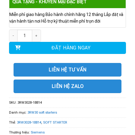
QUÀ TẶNG - KHUYẾN MẠI ĐẶC BIỆT
Miễn phí giao hàng Bảo hành chính hãng 12 tháng Lắp đặt và
vận hành tận nơi Hỗ trợ kỹ thuật miễn phí trọn đời
3RW3028-1BB14 | Soft starter 18.5kW số lượng
ĐẶT HÀNG NGAY
LIÊN HỆ TƯ VẤN
LIÊN HỆ ZALO
SKU:
3RW3028-1BB14
Danh mục:
3RW30 soft starters
Thẻ:
3RW3028-1BB14
,
SOFT STARTER
Thương hiệu:
Siemens