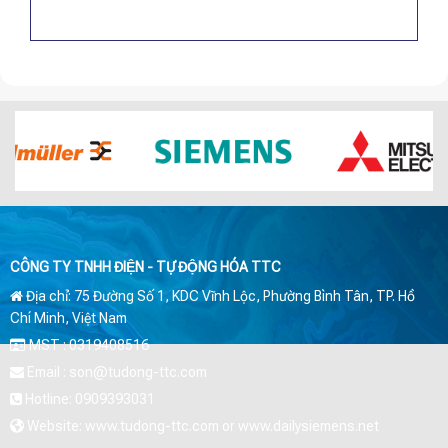
CÔNG TY TNHH ĐIỆN - TỰ ĐỘNG HÓA TTC
Địa chỉ: 75 Đường Số 1, KDC Vĩnh Lộc, Phường Bình Tân, TP. Hồ
Chí Minh, Việt Nam
MST : 0319408516
Email : son@tudong-ttc.com
Hotline: 0909393031
Website: www.tudong-ttc.com or www.dailysiemens.net