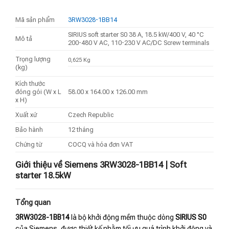
Mã sản phẩm
3RW3028-1BB14
SIRIUS soft starter S0 38 A, 18.5 kW/400 V, 40 °C
Mô tả
200-480 V AC, 110-230 V AC/DC Screw terminals
Trọng lượng
0,625 Kg
(kg)
Kích thước
đóng gói (W x L
58.00 x 164.00 x 126.00 mm
x H)
Xuất xứ
Czech Republic
Bảo hành
12 tháng
Chứng từ
COCQ và hóa đơn VAT
Giới thiệu về Siemens 3RW3028-1BB14 | Soft
starter 18.5kW
Tổng quan
3RW3028-1BB14
là bộ khởi động mềm thuộc dòng
SIRIUS S0
của Siemens, được thiết kế nhằm tối ưu quá trình khởi động và