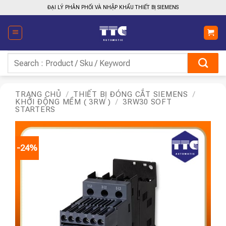
Bỏ
ĐẠI LÝ PHÂN PHỐI VÀ NHẬP KHẨU THIẾT BỊ SIEMENS
qua
nội
dung
Tìm
kiếm:
TRANG CHỦ
/
THIẾT BỊ ĐÓNG CẮT SIEMENS
/
KHỞI ĐỘNG MỀM ( 3RW )
/
3RW30 SOFT
STARTERS
-24%