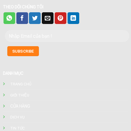
THEO DÕI CHÚNG TÔI
DANH MỤC
TRANG CHỦ
GIỚI THIỆU
CỬA HÀNG
DỊCH VỤ
TIN TỨC