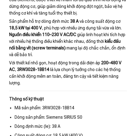
dừng động cơ, giúp giảm dòng khởi động đột ngột, bảo vệ hệ
thống cơ khí và tăng tuổi thọ thiết bị.
Sản phẩm hỗ trợ dòng định mức
38 A
và công suất động cơ
18,5 kW tại 400 V
, phù hợp với nhiều ứng dụng tải vừa và lớn.
Nguồn điều khiển 110–230 V AC/DC
giúp linh hoạt khi tích hợp
với nhiều hệ thống điều khiển khác nhau, đồng thời
kiểu đấu
nối bằng vít (screw terminals)
mang lại độ chắc chắn, ổn định
và dễ bảo trì.
Với thiết kế nhỏ gọn, hoạt động trong dải điện áp
200–480 V
AC
,
3RW3028-1BB14
là lựa chọn lý tưởng cho các hệ thống
cần khởi động mềm an toàn, đáng tin cậy và tiết kiệm năng
lượng.
Thông số kỹ thuật
Mã sản phẩm: 3RW3028-1BB14
Dòng sản phẩm: Siemens SIRIUS S0
Dòng định mức (Ie): 38 A
Công suất động cơ: 18,5 kW (400 V)