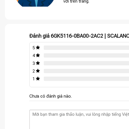
vời trên trang.
Đánh giá 6GK5116-0BA00-2AC2 | SCALAN
5
4
3
2
1
Chưa có đánh giá nào.