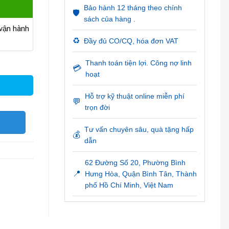
Bảo hành 12 tháng theo chính
🛡️
sách của hàng .
ận hành
♻️
Đầy đủ CO/CQ, hóa đơn VAT
Thanh toán tiện lợi. Công nợ linh
💳
hoạt
Hỗ trợ kỹ thuật online miễn phí
💬
trọn đời
O
Tư vấn chuyên sâu, quà tặng hấp
💰
dẫn
62 Đường Số 20, Phường Bình
📍
Hưng Hòa, Quận Bình Tân, Thành
phố Hồ Chí Minh, Việt Nam