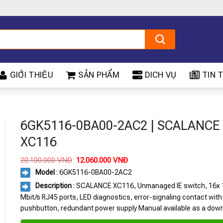
GIỚI THIỆU
SẢN PHẨM
DICH VỤ
TIN T
6GK5116-0BA00-2AC2 | SCALANCE
XC116
Giá
Giá
20.100.000
VNĐ
12.060.000
VNĐ
gốc
hiện
Model
: 6GK5116-0BA00-2AC2
là:
tại
20.100.000 VNĐ.
là:
Description
: SCALANCE XC116, Unmanaged IE switch, 16x 
12.060.000 VNĐ.
Mbit/s RJ45 ports, LED diagnostics, error-signaling contact with
pushbutton, redundant power supply Manual available as a down