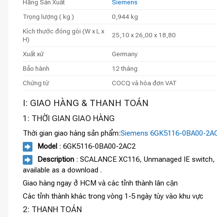
Hãng Sản Xuất
Siemens
Trọng lượng ( kg )
0,944 kg
Kích thước đóng gói (W x L x
25,10 x 26,00 x 18,80
H)
Xuất xứ
Germany
Bảo hành
12 tháng
Chứng từ
COCQ và hóa đơn VAT
I: GIAO HÀNG & THANH TOÁN
1: THỜI GIAN GIAO HÀNG
Thời gian giao hàng sản phẩm:
Siemens 6GK5116-0BA00-2A
Model
: 6GK5116-0BA00-2AC2
Description
: SCALANCE XC116, Unmanaged IE switch, 16x
available as a download .
Giao hàng ngay ở HCM và các tỉnh thành lân cận
Các tỉnh thành khác trong vòng 1-5 ngày tùy vào khu vực
2: THANH TOÁN