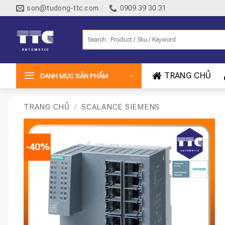
Bỏ
son@tudong-ttc.com
0909 39 30 31
qua
nội
Tìm
dung
kiếm:
TRANG CHỦ
DANH MỤC SẢN PHẨM
TRANG CHỦ
/
SCALANCE SIEMENS
-40%