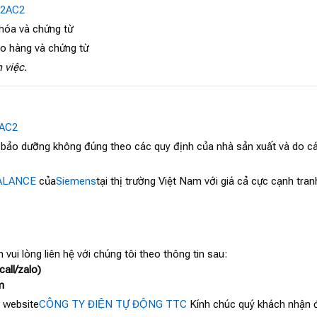
-2AC2
 hóa và chứng từ
ao hàng và chứng từ
 việc.
2AC2
, bảo dưỡng không đúng theo các quy định của nhà sản xuất và do cá
ALANCE
của
Siemens
tại thị trường Việt Nam với giá cả cực cạnh tr
 vui lòng liên hệ với chúng tôi theo thông tin sau:
all/zalo)
m
 website
CÔNG TY ĐIỆN TỰ ĐỘNG TTC
Kính chúc quý khách nhận đ