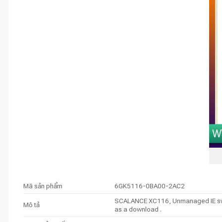
Mã sản phẩm
6GK5116-0BA00-2AC2
SCALANCE XC116, Unmanaged IE switc
Mô tả
as a download .