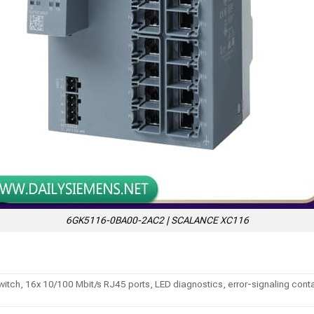
6GK5116-0BA00-2AC2 | SCALANCE XC116
h, 16x 10/100 Mbit/s RJ45 ports, LED diagnostics, error-signaling conta