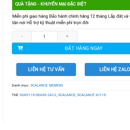
QUÀ TẶNG - KHUYẾN MẠI ĐẶC BIỆT
Miễn phí giao hàng Bảo hành chính hãng 12 tháng Lắp đặt và v
tận nơi Hỗ trợ kỹ thuật miễn phí trọn đời
6GK5116-0BA00-2AC2 | SCALANCE XC116 số lượng
ĐẶT HÀNG NGAY
LIÊN HỆ TƯ VẤN
LIÊN HỆ ZAL
Danh mục:
SCALANCE SIEMENS
Thẻ:
6GK5116-0BA00-2AC2
,
SCALANCE
,
SCALANCE XC116