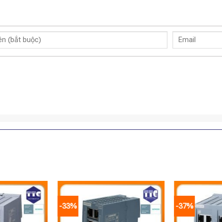
-33%
-37%