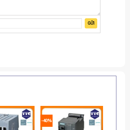
GỬI
-40%
-40%