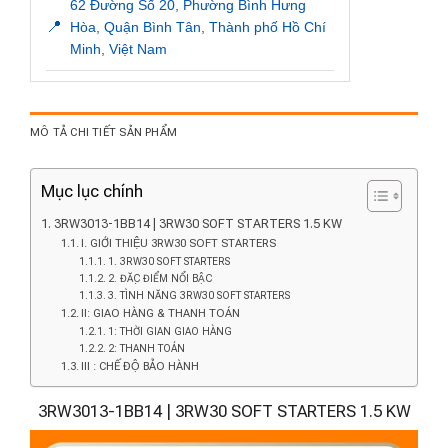
62 Đường Số 20, Phường Bình Hưng
📍
Hòa, Quận Bình Tân, Thành phố Hồ Chí
Minh, Việt Nam
MÔ TẢ CHI TIẾT SẢN PHẨM
Mục lục chính
3RW3013-1BB14 | 3RW30 SOFT STARTERS 1.5 KW
I. GIỚI THIỆU 3RW30 SOFT STARTERS
1. 3RW30 SOFT STARTERS
2. ĐẶC ĐIỂM NỔI BẬC
3. TÌNH NĂNG 3RW30 SOFT STARTERS
II: GIAO HÀNG & THANH TOÁN
1: THỜI GIAN GIAO HÀNG
2: THANH TOÁN
III : CHẾ ĐỘ BẢO HÀNH
3RW3013-1BB14 | 3RW30 SOFT STARTERS 1.5 KW