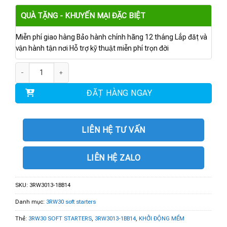
QUÀ TẶNG - KHUYẾN MẠI ĐẶC BIỆT
Miễn phí giao hàng Bảo hành chính hãng 12 tháng Lắp đặt và
vận hành tận nơi Hỗ trợ kỹ thuật miễn phí trọn đời
3RW3013-1BB14 | 3RW30 SOFT STARTERS 1.5 KW số lượng
ĐẶT HÀNG NGAY
LIÊN HỆ TƯ VẤN
LIÊN HỆ ZALO
SKU:
3RW3013-1BB14
Danh mục:
3RW30 soft starters
Thẻ:
3RW30 SOFT STARTERS
,
3RW3013-1BB14
,
KHỞI ĐỘNG MỀM