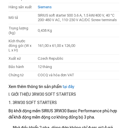
Hãng sản xuất
Siemens
SIRIUS soft starter S00 3.6 A, 1.5 kW/400 V, 40 °C
Mô tả
200-480 V AC, 110-230 V AC/DC Screw terminals
Trọng lượng
0,438 Kg
(kg)
Kích thước
đóng gói (W x
161,00 x 61,00 x 126,00
L x H)
Xuất xứ
Czech Republic
Bảo hành
12 tháng
Chứng từ
COCQ và hóa đơn VAT
Xem thêm thông tin sản phẩm
tại đây
I. GIỚI THIỆU 3RW30 SOFT STARTERS
1. 3RW30 SOFT STARTERS
Bộ khởi động mềm SIRIUS 3RW30 Basic Performance phù hợp
để khởi động mềm động cơ không đồng bộ 3 pha.
Nhờ điều khiển 2 pha, dòng điện không chỉ được giữ ở giá