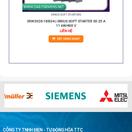
3RW30 SOFT STARTERS
A – 37
3RW3026-1BB04 | SIRIUS SOFT STARTER S0 25 A
11 kW/400 V
Giá
LIÊN HỆ
hiện
tại
ĐẶT HÀNG NGAY
.
là:
21.220.000 VNĐ.
CÔNG TY TNHH ĐIỆN - TỰ ĐỘNG HÓA TTC