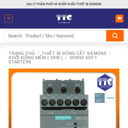
Bỏ
ĐẠI LÝ PHÂN PHỐI VÀ NHẬP KHẨU THIẾT BỊ SIEMENS
qua
nội
dung
Tìm
kiếm:
TRANG CHỦ
/
THIẾT BỊ ĐÓNG CẮT SIEMENS
/
KHỞI ĐỘNG MỀM ( 3RW )
/
3RW30 SOFT
STARTERS