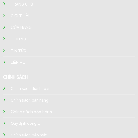
TRANG CHỦ
GIỚI THIỆU
CỬA HÀNG
DỊCH VỤ
TIN TỨC
LIÊN HỆ
CHÍNH SÁCH
Chính sách thanh toán
Chính sách bán hàng
Chính sách bảo hành
Quy định công ty
Chính sách bảo mật