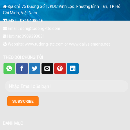
Địa chỉ: 75 Đường Số 1, KDC Vĩnh Lộc, Phường Bình Tân, TP. Hồ
Chí Minh, Việt Nam
MST : 0319408516
Email : son@tudong-ttc.com
Hotline: 0909393031
Website: www.tudong-ttc.com or www.dailysiemens.net
THEO DÕI CHÚNG TÔI
DANH MỤC