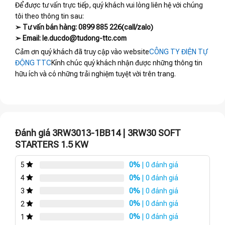
Để được tư vấn trực tiếp, quý khách vui lòng liên hệ với chúng
tôi theo thông tin sau:
➢ Tư vấn bán hàng: 0899 885 226(call/zalo)
➢ Email: le.ducdo@tudong-ttc.com
Cảm ơn quý khách đã truy cập vào website
CÔNG TY ĐIỆN TỰ
ĐỘNG TTC
Kính chúc quý khách nhận được những thông tin
hữu ích và có những trải nghiệm tuyệt vời trên trang.
Đánh giá 3RW3013-1BB14 | 3RW30 SOFT
STARTERS 1.5 KW
0%
| 0 đánh giá
5
0%
| 0 đánh giá
4
0%
| 0 đánh giá
3
0%
| 0 đánh giá
2
0%
| 0 đánh giá
1