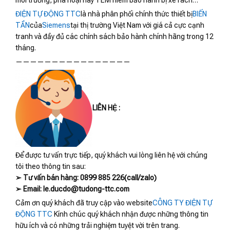
môi trường, phá hoại hay TEM niêm bảo hành bị xé rách…
ĐIỆN TỰ ĐỘNG TTC
là nhà phân phối chính thức thiết bị
BIẾN
TẦN
của
Siemens
tại thị trường Việt Nam với giá cả cực cạnh
tranh và đầy đủ các chính sách bảo hành chính hãng trong 12
tháng.
————————————————
LIÊN HỆ :
Để được tư vấn trực tiếp, quý khách vui lòng liên hệ với chúng
tôi theo thông tin sau:
➢ Tư vấn bán hàng: 0899 885 226(call/zalo)
➢ Email: le.ducdo@tudong-ttc.com
Cảm ơn quý khách đã truy cập vào website
CÔNG TY ĐIỆN TỰ
ĐỘNG TTC
Kính chúc quý khách nhận được những thông tin
hữu ích và có những trải nghiệm tuyệt vời trên trang.