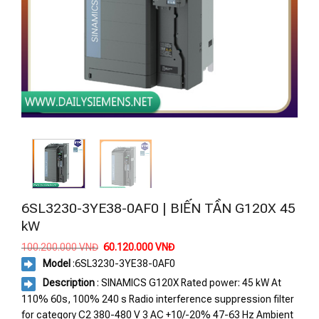
6SL3230-3YE38-0AF0 | BIẾN TẦN G120X 45
kW
Giá
Giá
100.200.000
VNĐ
60.120.000
VNĐ
gốc
hiện
Model
:6SL3230-3YE38-0AF0
là:
tại
100.200.000 VNĐ.
là:
Description
: SINAMICS G120X Rated power: 45 kW At
60.120.000 VNĐ.
110% 60s, 100% 240 s Radio interference suppression filter
for category C2 380-480 V 3 AC +10/-20% 47-63 Hz Ambient