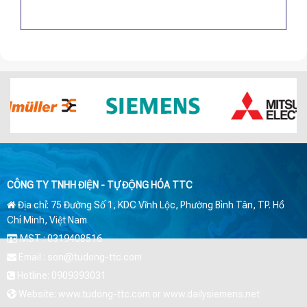
CÔNG TY TNHH ĐIỆN - TỰ ĐỘNG HÓA TTC
Địa chỉ: 75 Đường Số 1, KDC Vĩnh Lộc, Phường Bình Tân, TP. Hồ
Chí Minh, Việt Nam
MST : 0319408516
Email : son@tudong-ttc.com
Hotline: 0909393031
Website: www.tudong-ttc.com or www.dailysiemens.net