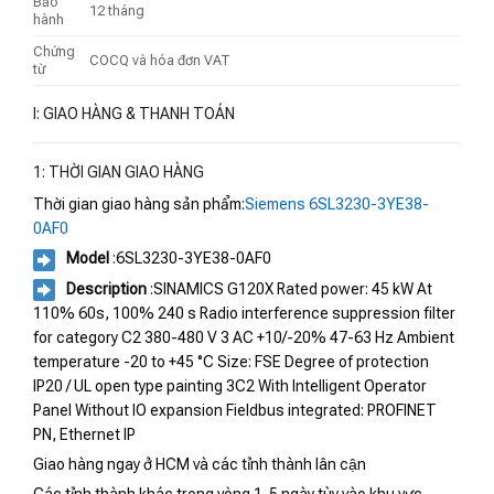
Bảo
12 tháng
hành
Chứng
COCQ và hóa đơn VAT
từ
I: GIAO HÀNG & THANH TOÁN
1: THỜI GIAN GIAO HÀNG
Thời gian giao hàng sản phẩm:
Siemens 6SL3230-3YE38-
0AF0
Model
:6SL3230-3YE38-0AF0
Description
:SINAMICS G120X Rated power: 45 kW At
110% 60s, 100% 240 s Radio interference suppression filter
for category C2 380-480 V 3 AC +10/-20% 47-63 Hz Ambient
temperature -20 to +45 °C Size: FSE Degree of protection
IP20 / UL open type painting 3C2 With Intelligent Operator
Panel Without IO expansion Fieldbus integrated: PROFINET
PN, Ethernet IP
Giao hàng ngay ở HCM và các tỉnh thành lân cận