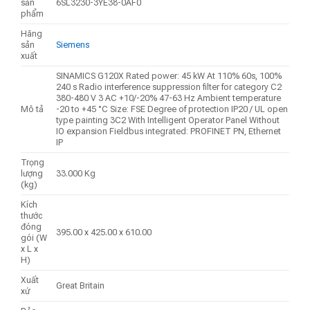
sản
6SL3230-3YE38-0AF0
phẩm
Hãng
sản
Siemens
xuất
SINAMICS G120X Rated power: 45 kW At 110% 60s, 100%
240 s Radio interference suppression filter for category C2
380-480 V 3 AC +10/-20% 47-63 Hz Ambient temperature
Mô tả
-20 to +45 °C Size: FSE Degree of protection IP20 / UL open
type painting 3C2 With Intelligent Operator Panel Without
IO expansion Fieldbus integrated: PROFINET PN, Ethernet
IP
Trọng
lượng
33.000 Kg
(kg)
Kích
thước
đóng
395.00 x 425.00 x 610.00
gói (W
x L x
H)
Xuất
Great Britain
xứ