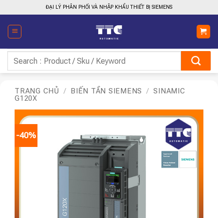
Bỏ
ĐẠI LÝ PHÂN PHỐI VÀ NHẬP KHẨU THIẾT BỊ SIEMENS
qua
nội
dung
Tìm
kiếm:
TRANG CHỦ
/
BIẾN TẦN SIEMENS
/
SINAMIC
G120X
-40%