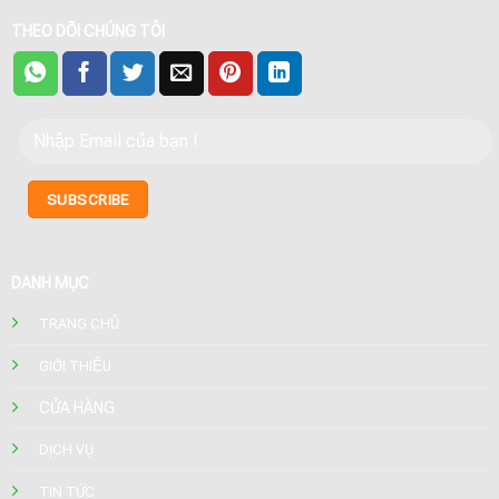
THEO DÕI CHÚNG TÔI
DANH MỤC
TRANG CHỦ
GIỚI THIỆU
CỬA HÀNG
DỊCH VỤ
TIN TỨC