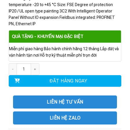
temperature -20 to +45 °C Size: FSE Degree of protection
IP20 / UL open type painting 3C2 With Intelligent Operator
Panel Without IO expansion Fieldbus integrated: PROFINET
PN, Ethernet IP
QUÀ TẶNG - KHUYẾN MẠI ĐẶC BIỆT
Miễn phí giao hàng Bảo hành chính hãng 12 tháng Lắp đặt và
vận hành tận nơi Hỗ trợ kỹ thuật miễn phí trọn đời
6SL3230-3YE38-0AF0 | BIẾN TẦN G120X 45 kW số lượng
ĐẶT HÀNG NGAY
LIÊN HỆ TƯ VẤN
LIÊN HỆ ZALO