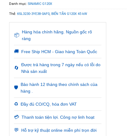
Danh mục:
SINAMIC G120X
Thẻ:
6SL3230-3YE38-0AF0
,
BIẾN TẦN G120X 45 kW
Hàng hóa chính hãng. Nguồn gốc rõ
📦
ràng
🚚
Free Ship HCM - Giao hàng Toàn Quốc
Được trả hàng trong 7 ngày nếu có lỗi do
🔄
Nhà sản xuất
Bảo hành 12 tháng theo chính sách của
🛡️
hàng .
♻️
Đầy đủ CO/CQ, hóa đơn VAT
💳
Thanh toán tiện lợi. Công nợ linh hoạt
💬
Hỗ trợ kỹ thuật online miễn phí trọn đời