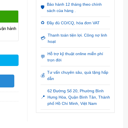
Bảo hành 12 tháng theo chính
🛡️
sách của hàng .
♻️
Đầy đủ CO/CQ, hóa đơn VAT
ận hành
Thanh toán tiện lợi. Công nợ linh
💳
hoạt
Hỗ trợ kỹ thuật online miễn phí
💬
trọn đời
Tư vấn chuyên sâu, quà tặng hấp
💰
dẫn
O
62 Đường Số 20, Phường Bình
📍
Hưng Hòa, Quận Bình Tân, Thành
phố Hồ Chí Minh, Việt Nam