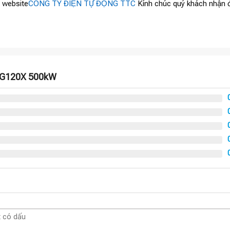
 website
CÔNG TY ĐIỆN TỰ ĐỘNG TTC
Kính chúc quý khách nhận đ
N G120X 500kW