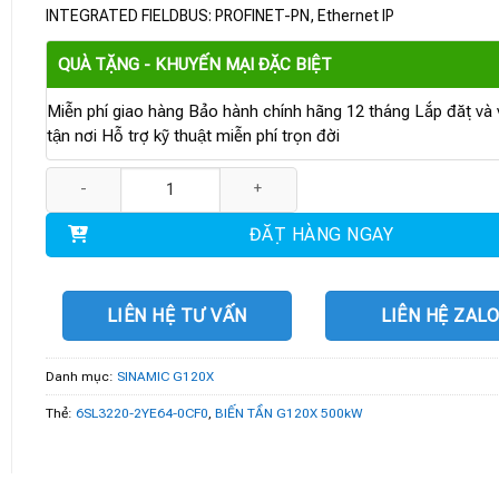
INTEGRATED FIELDBUS: PROFINET-PN, Ethernet IP
QUÀ TẶNG - KHUYẾN MẠI ĐẶC BIỆT
Miễn phí giao hàng Bảo hành chính hãng 12 tháng Lắp đặt và v
tận nơi Hỗ trợ kỹ thuật miễn phí trọn đời
6SL3220-2YE64-0CF0 | BIẾN TẦN G120X 500kW số lượng
ĐẶT HÀNG NGAY
LIÊN HỆ TƯ VẤN
LIÊN HỆ ZAL
Danh mục:
SINAMIC G120X
Thẻ:
6SL3220-2YE64-0CF0
,
BIẾN TẦN G120X 500kW