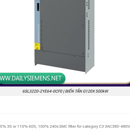
6SL3220-2YE64-0CF0 | BIẾN TẦN G120X 500kW
% 3S or 110% 60S, 100% 240s EMC filter for category C3 3AC380-480