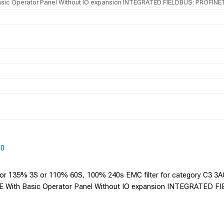
ic Operator Panel Without IO expansion INTEGRATED FIELDBUS: PROFINET-
F0
 135% 3S or 110% 60S, 100% 240s EMC filter for category C3 
With Basic Operator Panel Without IO expansion INTEGRATED F