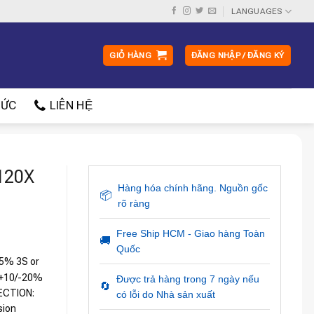
LANGUAGES
GIỎ HÀNG
ĐĂNG NHẬP / ĐĂNG KÝ
ỨC
LIÊN HỆ
120X
Hàng hóa chính hãng. Nguồn gốc
📦
rõ ràng
Free Ship HCM - Giao hàng Toàn
🚚
Quốc
5% 3S or
V+10/-20%
Được trả hàng trong 7 ngày nếu
🔄
ECTION:
có lỗi do Nhà sản xuất
sion