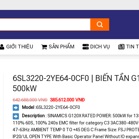
GIỚI THIỆU
SẢN PHẨM
DICH VỤ
TIN T
X
6SL3220-2YE64-0CF0 | BIẾN TẦN G
500kW
Giá
Giá
642.688.000
VNĐ
385.612.000
VNĐ
gốc
hiện
Model
:
6SL3220-2YE64-0CF0
là:
tại
642.688.000 VNĐ.
là:
Description
: SINAMICS G120X RATED POWER: 500kW for 13
385.612.000 VNĐ.
110% 60S, 100% 240s EMC filter for category C3 3AC380-480
47-63Hz AMBIENT TEMP 0 TO +45 DEG C Frame Size: FSJ PROT
IP20/ UL OPEN TYPE With Basic Operator Panel Without IO expan