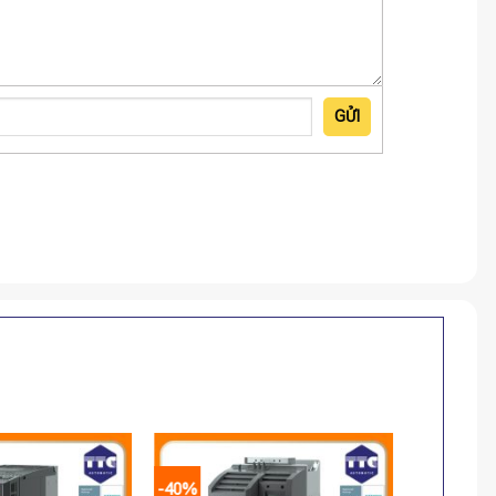
GỬI
-40%
-40%