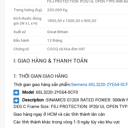
FSJ PROTECTION: IP20/ UL OPEN TYPE With Bas
Trọng lượng (kg)
250,000 Kg
Kích thước đóng
1800,00 x 1000,00 x 900,00
gói (W x L x H)
Xuất xứ
Great Britain
Bảo hành
12 tháng
Chứng từ
COCQ và hóa đơn VAT
I: GIAO HÀNG & THANH TOÁN
1: THỜI GIAN GIAO HÀNG
Thời gian giao hàng sản phẩm:
Siemens 6SL3220-2YE64-0C
Model
:6SL3220-2YE64-0CF0
Description
:SINAMICS G120X RATED POWER: 500kW for
DEG C Frame Size: FSJ PROTECTION: IP20/ UL OPEN TYPE 
Giao hàng ngay ở HCM và các tỉnh thành lân cận
Các tỉnh thành khác trong vòng 1-5 ngày tùy vào khu vực