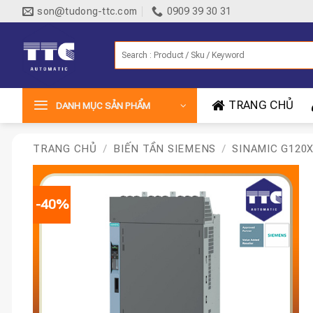
Bỏ
son@tudong-ttc.com
0909 39 30 31
qua
nội
Tìm
dung
kiếm:
TRANG CHỦ
DANH MỤC SẢN PHẨM
TRANG CHỦ
/
BIẾN TẦN SIEMENS
/
SINAMIC G120
-40%