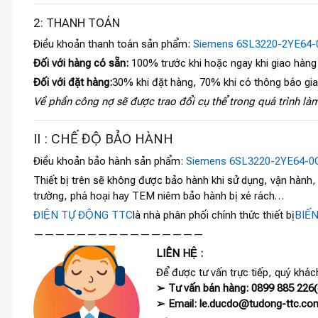
2: THANH TOÁN
Điều khoản thanh toán sản phẩm:
Siemens 6SL3220-2YE64-
Đối với hàng có sẵn:
100% trước khi hoặc ngay khi giao hàng
Đối với đặt hàng:
30% khi đặt hàng, 70% khi có thông báo gi
Về phần công nợ sẽ được trao đổi cụ thể trong quá trình làm
II : CHẾ ĐỘ BẢO HÀNH
Điều khoản bảo hành sản phẩm:
Siemens 6SL3220-2YE64-0
Thiết bị trên sẽ không được bảo hành khi sử dụng, vận hành
trường, phá hoại hay TEM niêm bảo hành bị xé rách…
ĐIỆN TỰ ĐỘNG TTC
là nhà phân phối chính thức thiết bị
BIẾ
————————————————
LIÊN HỆ :
Để được tư vấn trực tiếp, quý khách
➢ Tư vấn bán hàng: 0899 885 226(c
➢ Email: le.ducdo@tudong-ttc.co