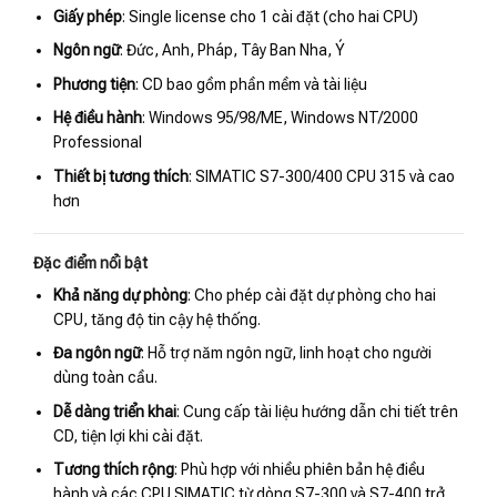
Giấy phép
: Single license cho 1 cài đặt (cho hai CPU)
Ngôn ngữ
: Đức, Anh, Pháp, Tây Ban Nha, Ý
Phương tiện
: CD bao gồm phần mềm và tài liệu
Hệ điều hành
: Windows 95/98/ME, Windows NT/2000
Professional
Thiết bị tương thích
: SIMATIC S7-300/400 CPU 315 và cao
hơn
Đặc điểm nổi bật
Khả năng dự phòng
: Cho phép cài đặt dự phòng cho hai
CPU, tăng độ tin cậy hệ thống.
Đa ngôn ngữ
: Hỗ trợ năm ngôn ngữ, linh hoạt cho người
dùng toàn cầu.
Dễ dàng triển khai
: Cung cấp tài liệu hướng dẫn chi tiết trên
CD, tiện lợi khi cài đặt.
Tương thích rộng
: Phù hợp với nhiều phiên bản hệ điều
hành và các CPU SIMATIC từ dòng S7-300 và S7-400 trở