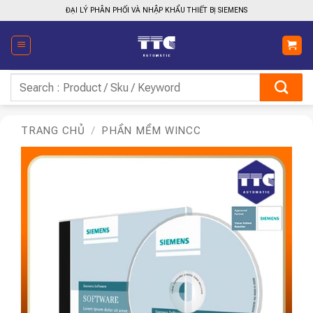
Bỏ
ĐẠI LÝ PHÂN PHỐI VÀ NHẬP KHẨU THIẾT BỊ SIEMENS
qua
nội
dung
Tìm
kiếm:
TRANG CHỦ
/
PHẦN MỀM WINCC