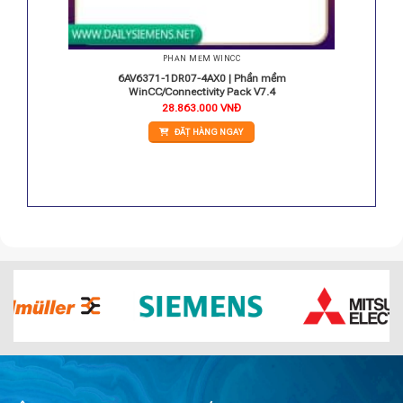
PHẦN MỀM WINCC
C/User
6AV6371-1DR07-4AX0 | Phần mềm
WinCC/Connectivity Pack V7.4
28.863.000
VNĐ
ĐẶT HÀNG NGAY