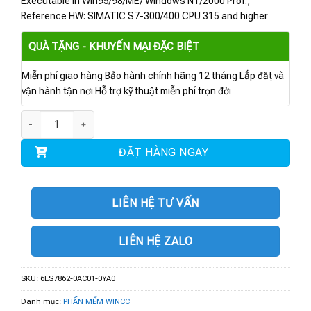
Executable in Win95/98/ME/ Windows NT/2000 Prof.,
Reference HW: SIMATIC S7-300/400 CPU 315 and higher
QUÀ TẶNG - KHUYẾN MẠI ĐẶC BIỆT
Miễn phí giao hàng Bảo hành chính hãng 12 tháng Lắp đặt và
vận hành tận nơi Hỗ trợ kỹ thuật miễn phí trọn đời
6ES7862-0AC01-0YA0 | Phần mềm SW Redundancy V1.2 số lượng
ĐẶT HÀNG NGAY
LIÊN HỆ TƯ VẤN
LIÊN HỆ ZALO
SKU:
6ES7862-0AC01-0YA0
Danh mục:
PHẦN MỀM WINCC