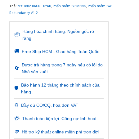
Thẻ:
6ES7862-0AC01-0YA0
,
Phần mềm SIEMENS
,
Phần mềm SW
Redundancy V1.2
Hàng hóa chính hãng. Nguồn gốc rõ
📦
ràng
🚚
Free Ship HCM - Giao hàng Toàn Quốc
Được trả hàng trong 7 ngày nếu có lỗi do
🔄
Nhà sản xuất
Bảo hành 12 tháng theo chính sách của
🛡️
hàng .
♻️
Đầy đủ CO/CQ, hóa đơn VAT
💳
Thanh toán tiện lợi. Công nợ linh hoạt
💬
Hỗ trợ kỹ thuật online miễn phí trọn đời