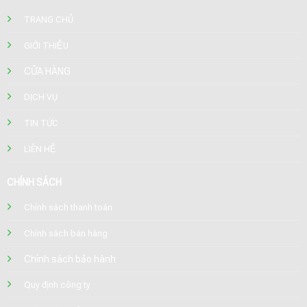
TRANG CHỦ
GIỚI THIỆU
CỬA HÀNG
DỊCH VỤ
TIN TỨC
LIÊN HỆ
CHÍNH SÁCH
Chính sách thanh toán
Chính sách bán hàng
Chính sách bảo hành
Quy định công ty