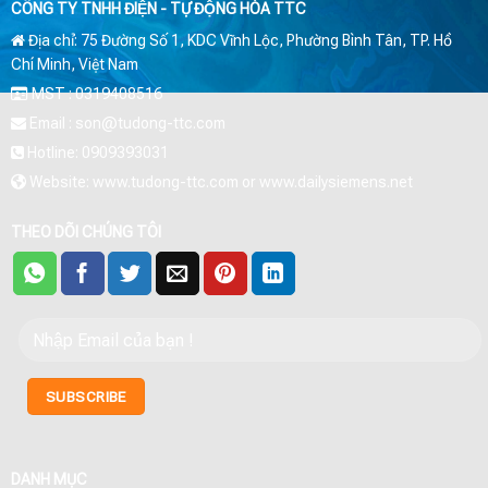
CÔNG TY TNHH ĐIỆN - TỰ ĐỘNG HÓA TTC
Địa chỉ: 75 Đường Số 1, KDC Vĩnh Lộc, Phường Bình Tân, TP. Hồ
Chí Minh, Việt Nam
MST : 0319408516
Email : son@tudong-ttc.com
Hotline: 0909393031
Website: www.tudong-ttc.com or www.dailysiemens.net
THEO DÕI CHÚNG TÔI
DANH MỤC