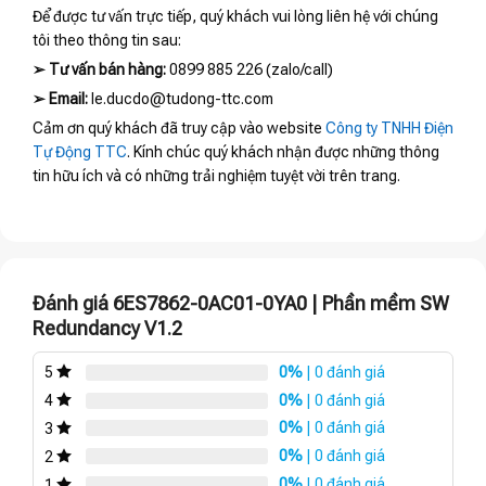
Để được tư vấn trực tiếp, quý khách vui lòng liên hệ với chúng
tôi theo thông tin sau:
➢
Tư vấn bán hàng:
0899 885 226 (zalo/call)
➢
Email:
le.ducdo@tudong-ttc.com
Cảm ơn quý khách đã truy cập vào website
Công ty TNHH Điện
Tự Động TTC
. Kính chúc quý khách nhận được những thông
tin hữu ích và có những trải nghiệm tuyệt vời trên trang.
Đánh giá 6ES7862-0AC01-0YA0 | Phần mềm SW
Redundancy V1.2
0%
| 0 đánh giá
5
0%
| 0 đánh giá
4
0%
| 0 đánh giá
3
0%
| 0 đánh giá
2
0%
| 0 đánh giá
1