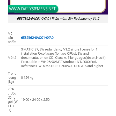
6ES7862-0AC01-0YA0 | Phần mềm SW Redundancy V1.2
Mã
sản
6ES7862-0AC01-0YA0
phẩm
SIMATIC S7, SW redundancy V1.2 single license for 1
installation R-software (for two CPUs), SW and
Mô tả
documentation on CD, Class A, 5 languages(de,en,fr,es,it)
Executable in Win95/98/ME/ Windows NT/2000 Prof.,
Reference HW: SIMATIC S7-300/400 CPU 315 and higher
Trọng
lượng
0,129 kg
(kg)
Kích
thước
đóng
19,00 x 24,00 x 2,50
gói (W
x L x
H)