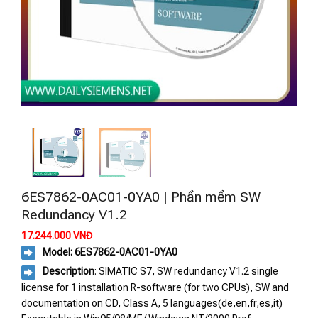
6ES7862-0AC01-0YA0 | Phần mềm SW
Redundancy V1.2
17.244.000
VNĐ
Model: 6ES7862-0AC01-0YA0
Description
: SIMATIC S7, SW redundancy V1.2 single
license for 1 installation R-software (for two CPUs), SW and
documentation on CD, Class A, 5 languages(de,en,fr,es,it)