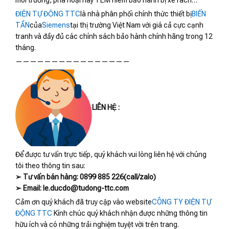
môi trường, phá hoại hay TEM niêm bảo hành bị xé rách…
ĐIỆN TỰ ĐỘNG TTC
là nhà phân phối chính thức thiết bị
BIẾN
TẦN
của
Siemens
tại thị trường Việt Nam với giá cả cực cạnh
tranh và đầy đủ các chính sách bảo hành chính hãng trong 12
tháng.
————————————————
LIÊN HỆ :
Để được tư vấn trực tiếp, quý khách vui lòng liên hệ với chúng
tôi theo thông tin sau:
➢ Tư vấn bán hàng: 0899 885 226(call/zalo)
➢ Email: le.ducdo@tudong-ttc.com
Cảm ơn quý khách đã truy cập vào website
CÔNG TY ĐIỆN TỰ
ĐỘNG TTC
Kính chúc quý khách nhận được những thông tin
hữu ích và có những trải nghiệm tuyệt vời trên trang.