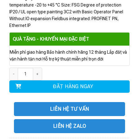
temperature -20 to +45 °C Size: FSG Degree of protection
IP20 / UL open type painting 3C2 with Basic Operator Panel
Without IO expansion Fieldbus integrated: PROFINET PN,
Ethernet IP
QUÀ TẶNG - KHUYẾN MẠI ĐẶC BIỆT
Miễn phí giao hàng Bảo hành chính hãng 12 tháng Lắp đặt và
vận hành tận nơi Hỗ trợ kỹ thuật miễn phí trọn đời
6SL3220-2YE52-0AF0 | BIẾN TẦN G120X 200 kW số lượng
ĐẶT HÀNG NGAY
LIÊN HỆ TƯ VẤN
LIÊN HỆ ZALO