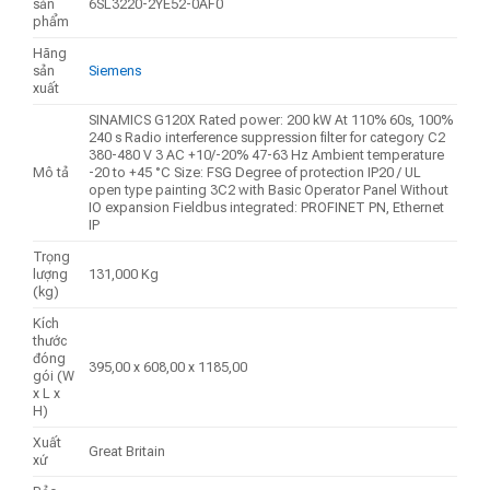
sản
6SL3220-2YE52-0AF0
phẩm
Hãng
sản
Siemens
xuất
SINAMICS G120X Rated power: 200 kW At 110% 60s, 100%
240 s Radio interference suppression filter for category C2
380-480 V 3 AC +10/-20% 47-63 Hz Ambient temperature
Mô tả
-20 to +45 °C Size: FSG Degree of protection IP20 / UL
open type painting 3C2 with Basic Operator Panel Without
IO expansion Fieldbus integrated: PROFINET PN, Ethernet
IP
Trọng
lượng
131,000 Kg
(kg)
Kích
thước
đóng
395,00 x 608,00 x 1185,00
gói (W
x L x
H)
Xuất
Great Britain
xứ