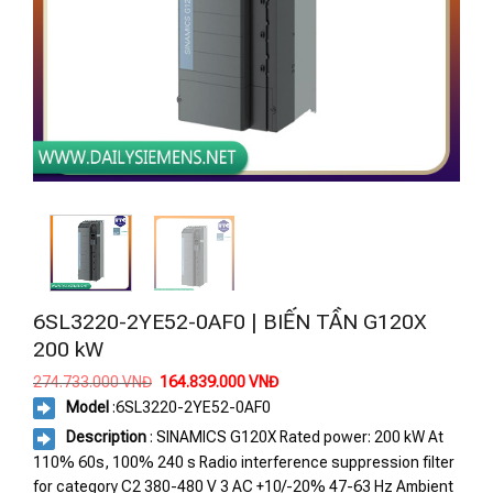
6SL3220-2YE52-0AF0 | BIẾN TẦN G120X
200 kW
Giá
Giá
274.733.000
VNĐ
164.839.000
VNĐ
gốc
hiện
Model
:
6SL3220-2YE52-0AF0
là:
tại
274.733.000 VNĐ.
là:
Description
: SINAMICS G120X Rated power: 200 kW At
164.839.000 VNĐ.
110% 60s, 100% 240 s Radio interference suppression filter
for category C2 380-480 V 3 AC +10/-20% 47-63 Hz Ambient