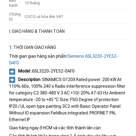
Bảo
12 tháng
hành
Chứng
COCQ và hóa đơn VAT
từ
I: GIAO HÀNG & THANH TOÁN
1: THỜI GIAN GIAO HÀNG
Thời gian giao hàng sản phẩm:
Siemens 6SL3220-2YE52-
0AF0
Model
:6SL3220-2YE52-0AF0
Description
:SINAMICS G120X Rated power: 200 kW At
110% 60s, 100% 240 s Radio interference suppression filter
for category C2 380-480 V 3 AC +10/-20% 47-63 Hz Ambient
temperature -20 to +45 °C Size: FSG Degree of protection
IP20 / UL open type painting 3C2 with Basic Operator Panel
Without IO expansion Fieldbus integrated: PROFINET PN,
Ethernet IP
Giao hàng ngay ở HCM và các tỉnh thành lân cận