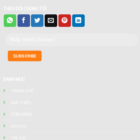
THEO DÕI CHÚNG TÔI
DANH MỤC
TRANG CHỦ
GIỚI THIỆU
CỬA HÀNG
DỊCH VỤ
TIN TỨC