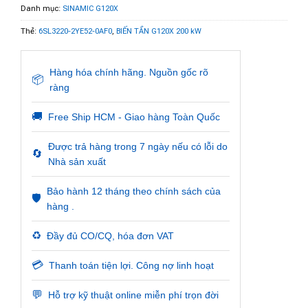
Danh mục:
SINAMIC G120X
Thẻ:
6SL3220-2YE52-0AF0
,
BIẾN TẦN G120X 200 kW
Hàng hóa chính hãng. Nguồn gốc rõ
📦
ràng
🚚
Free Ship HCM - Giao hàng Toàn Quốc
Được trả hàng trong 7 ngày nếu có lỗi do
🔄
Nhà sản xuất
Bảo hành 12 tháng theo chính sách của
🛡️
hàng .
♻️
Đầy đủ CO/CQ, hóa đơn VAT
💳
Thanh toán tiện lợi. Công nợ linh hoạt
💬
Hỗ trợ kỹ thuật online miễn phí trọn đời