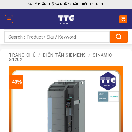
Bỏ
ĐẠI LÝ PHÂN PHỐI VÀ NHẬP KHẨU THIẾT BỊ SIEMENS
qua
nội
dung
Tìm
kiếm:
TRANG CHỦ
/
BIẾN TẦN SIEMENS
/
SINAMIC
G120X
-40%