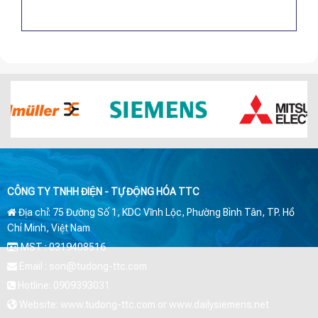
CÔNG TY TNHH ĐIỆN - TỰ ĐỘNG HÓA TTC
Địa chỉ: 75 Đường Số 1, KDC Vĩnh Lộc, Phường Bình Tân, TP. Hồ
Chí Minh, Việt Nam
MST : 0319408516
Email : son@tudong-ttc.com
Hotline: 0909393031
Website: www.tudong-ttc.com or www.dailysiemens.net