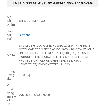
6SL3210-1KE12-3UP2 | RATED POWER 0.75KW 3AC380-480V
Mã
sản
6SL3210-1KE12-3UP2
phẩm
Hãng
sản
Siemens
xuất
SINAMICS G120C RATED POWER 0,75KW WITH 150%
OVERLOAD FOR 3 SEC 3AC380-480V +10/-20% 47-63HZ
UNFILTERED I/O-INTERFACE: 6DI, 2DO,1AI,1AO SAFE
Mô tả
TORQUE OFF INTEGRATED FIELDBUS: PROFIBUS-DP
PROTECTION: IP20/ UL OPEN TYPE SIZE: FSAA
173X73X155(HXWXD) EXTERNAL 24V
Trọng
lượng
1,100 Kg
(kg)
Kích
thước
đóng
270,00 x 225,00 x 85,00
gói (W
x L x
H)