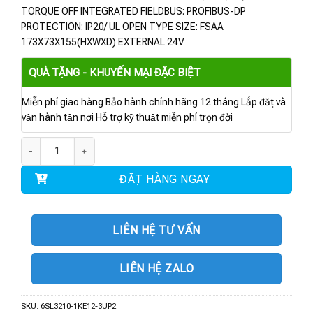
TORQUE OFF INTEGRATED FIELDBUS: PROFIBUS-DP
PROTECTION: IP20/ UL OPEN TYPE SIZE: FSAA
173X73X155(HXWXD) EXTERNAL 24V
QUÀ TẶNG - KHUYẾN MẠI ĐẶC BIỆT
Miễn phí giao hàng Bảo hành chính hãng 12 tháng Lắp đặt và
vận hành tận nơi Hỗ trợ kỹ thuật miễn phí trọn đời
6SL3210-1KE12-3UP2 | RATED POWER 0.75KW 3AC380-480V số lượng
ĐẶT HÀNG NGAY
LIÊN HỆ TƯ VẤN
LIÊN HỆ ZALO
SKU:
6SL3210-1KE12-3UP2