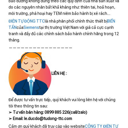
bảo dưỡng không đúng theo các quy định của nhà sản xuất và
do các nguyên nhân bất khả kháng như: thiên tai, hoả hoạn,
môi trường, phá hoại hay TEM niêm bảo hành bị xé rách…
ĐIỆN TỰ ĐỘNG TTC
là nhà phân phối chính thức thiết bị
BIẾN
TẦN
của
Siemens
tại thị trường Việt Nam với giá cả cực cạnh
tranh và đầy đủ các chính sách bảo hành chính hãng trong 12
tháng.
————————————————
LIÊN HỆ :
Để được tư vấn trực tiếp, quý khách vui lòng liên hệ với chúng
tôi theo thông tin sau:
➢ Tư vấn bán hàng: 0899 885 226(call/zalo)
➢ Email: le.ducdo@tudong-ttc.com
Cảm ơn quý khách đã truy cập vào website
CÔNG TY ĐIỆN TỰ