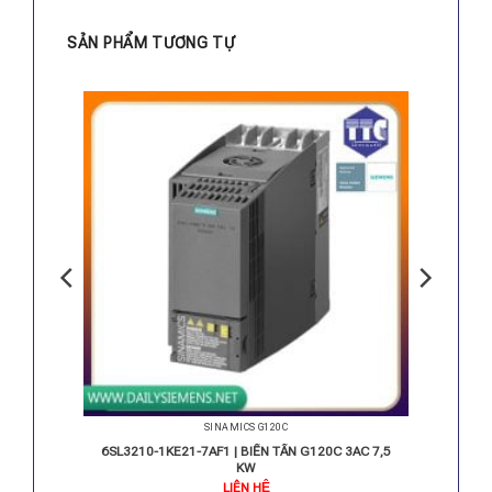
SẢN PHẨM TƯƠNG TỰ
SINAMICS G120C
3AC 7,5
6SL3210-1KE21-7AF1 | BIẾN TẦN G120C 3AC 7,5
KW
Giá
LIÊN HỆ