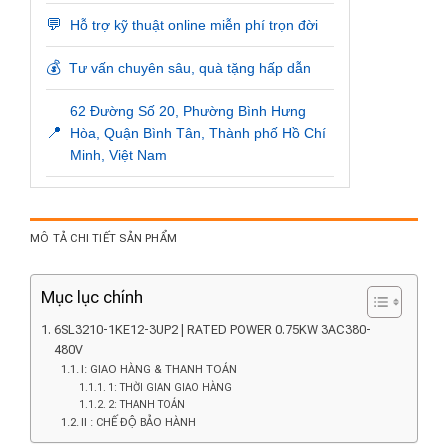
💬
Hỗ trợ kỹ thuật online miễn phí trọn đời
💰
Tư vấn chuyên sâu, quà tặng hấp dẫn
62 Đường Số 20, Phường Bình Hưng
📍
Hòa, Quận Bình Tân, Thành phố Hồ Chí
Minh, Việt Nam
MÔ TẢ CHI TIẾT SẢN PHẨM
Mục lục chính
6SL3210-1KE12-3UP2 | RATED POWER 0.75KW 3AC380-
480V
I: GIAO HÀNG & THANH TOÁN
1: THỜI GIAN GIAO HÀNG
2: THANH TOÁN
II : CHẾ ĐỘ BẢO HÀNH