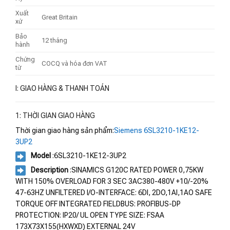
Xuất
Great Britain
xứ
Bảo
12 tháng
hành
Chứng
COCQ và hóa đơn VAT
từ
I: GIAO HÀNG & THANH TOÁN
1: THỜI GIAN GIAO HÀNG
Thời gian giao hàng sản phẩm:
Siemens 6SL3210-1KE12-
3UP2
Model
:6SL3210-1KE12-3UP2
Description
:SINAMICS G120C RATED POWER 0,75KW
WITH 150% OVERLOAD FOR 3 SEC 3AC380-480V +10/-20%
47-63HZ UNFILTERED I/O-INTERFACE: 6DI, 2DO,1AI,1AO SAFE
TORQUE OFF INTEGRATED FIELDBUS: PROFIBUS-DP
PROTECTION: IP20/ UL OPEN TYPE SIZE: FSAA
173X73X155(HXWXD) EXTERNAL 24V