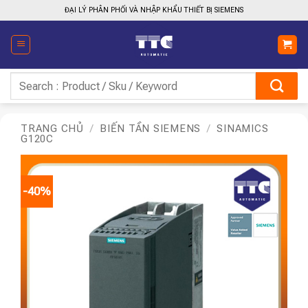
Bỏ
ĐẠI LÝ PHÂN PHỐI VÀ NHẬP KHẨU THIẾT BỊ SIEMENS
qua
nội
dung
Tìm
kiếm:
TRANG CHỦ
/
BIẾN TẦN SIEMENS
/
SINAMICS
G120C
-40%