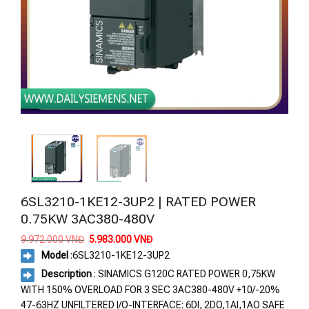
6SL3210-1KE12-3UP2 | RATED POWER
0.75KW 3AC380-480V
Giá
Giá
9.972.000
VNĐ
5.983.000
VNĐ
gốc
hiện
Model
:
6SL3210-1KE12-3UP2
là:
tại
9.972.000 VNĐ.
là:
Description
: SINAMICS G120C RATED POWER 0,75KW
5.983.000 VNĐ.
WITH 150% OVERLOAD FOR 3 SEC 3AC380-480V +10/-20%
47-63HZ UNFILTERED I/O-INTERFACE: 6DI, 2DO,1AI,1AO SAFE