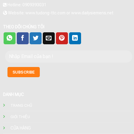
Hotline: 0909393031
Website: www.tudong-ttc.com or www.dailysiemens.net
THEO DÕI CHÚNG TÔI
DANH MỤC
TRANG CHỦ
GIỚI THIỆU
CỬA HÀNG