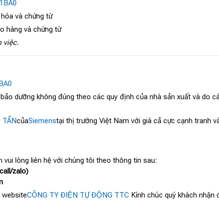
-1BA0
 hóa và chứng từ
ao hàng và chứng từ
 việc.
BA0
, bảo dưỡng không đúng theo các quy định của nhà sản xuất và do cá
N TẦN
của
Siemens
tại thị trường Việt Nam với giá cả cực cạnh tranh 
 vui lòng liên hệ với chúng tôi theo thông tin sau:
all/zalo)
m
 website
CÔNG TY ĐIỆN TỰ ĐỘNG TTC
Kính chúc quý khách nhận đ