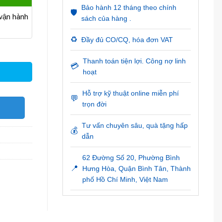
Bảo hành 12 tháng theo chính
🛡️
ận hành
sách của hàng .
♻️
Đầy đủ CO/CQ, hóa đơn VAT
g
Thanh toán tiện lợi. Công nợ linh
💳
hoạt
Hỗ trợ kỹ thuật online miễn phí
💬
trọn đời
O
Tư vấn chuyên sâu, quà tặng hấp
💰
dẫn
62 Đường Số 20, Phường Bình
📍
Hưng Hòa, Quận Bình Tân, Thành
phố Hồ Chí Minh, Việt Nam