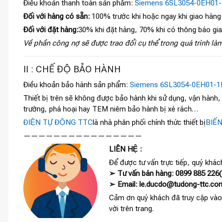
Điều khoản thanh toán sản phẩm:
Siemens 6SL3054-0EH01
Đối với hàng có sẵn:
100% trước khi hoặc ngay khi giao hàng
Đối với đặt hàng:
30% khi đặt hàng, 70% khi có thông báo gi
Về phần công nợ sẽ được trao đổi cụ thể trong quá trình làm
II : CHẾ ĐỘ BẢO HÀNH
Điều khoản bảo hành sản phẩm:
Siemens 6SL3054-0EH01-1
Thiết bị trên sẽ không được bảo hành khi sử dụng, vận hành
trường, phá hoại hay TEM niêm bảo hành bị xé rách…
ĐIỆN TỰ ĐỘNG TTC
là nhà phân phối chính thức thiết bị
BIẾ
————————————————
LIÊN HỆ :
Để được tư vấn trực tiếp, quý khách
➢ Tư vấn bán hàng: 0899 885 226(c
➢ Email: le.ducdo@tudong-ttc.co
Cảm ơn quý khách đã truy cập vào
vời trên trang.