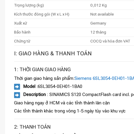
Trọng lượng (kg)
0,012 Kg
Kích thước đóng gói (W x L x H)
Not available
Xuất xứ
Germany
Bảo hành
12 tháng
Chứng từ
COCQ và hóa đơn VAT
I: GIAO HÀNG & THANH TOÁN
1: THỜI GIAN GIAO HÀNG
Thời gian giao hàng sản phẩm:
Siemens 6SL3054-0EH01-1B
Model
:6SL3054-0EH01-1BA0
Description
: SINAMICS S120 CompactFlash card incl. perf
Giao hàng ngay ở HCM và các tỉnh thành lân cận
Các tỉnh thành khác trong vòng 1-5 ngày tùy vào khu vực
2: THANH TOÁN