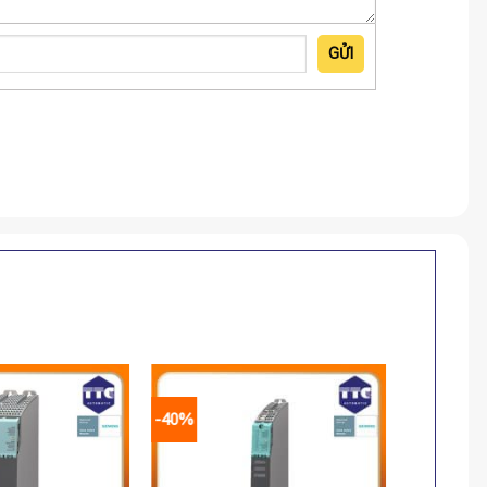
GỬI
-40%
-40%