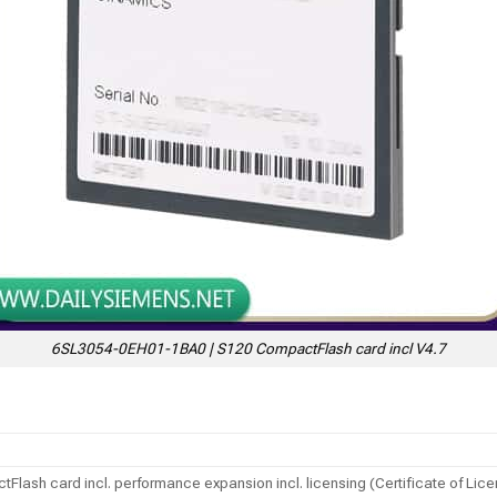
6SL3054-0EH01-1BA0 | S120 CompactFlash card incl V4.7
ash card incl. performance expansion incl. licensing (Certificate of Lice