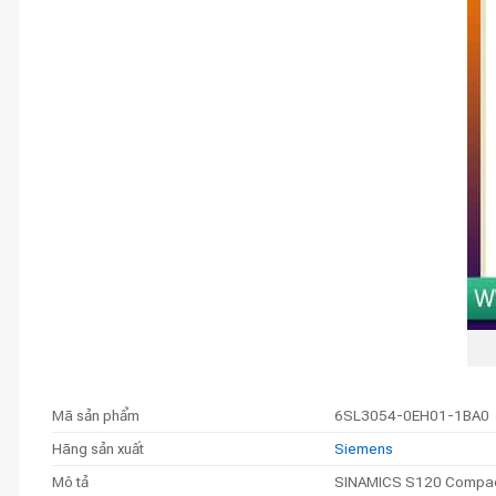
Mã sản phẩm
6SL3054-0EH01-1BA0
Hãng sản xuất
Siemens
Mô tả
SINAMICS S120 CompactFl