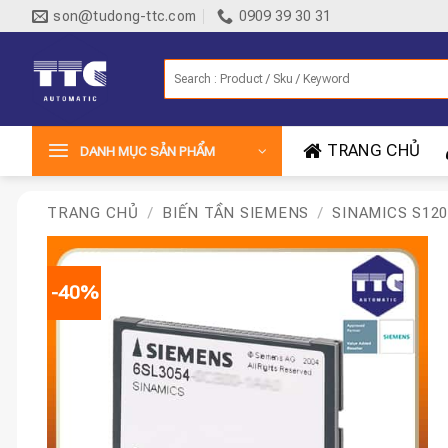
Bỏ
son@tudong-ttc.com
0909 39 30 31
qua
nội
Tìm
dung
kiếm:
TRANG CHỦ
DANH MỤC SẢN PHẨM
TRANG CHỦ
/
BIẾN TẦN SIEMENS
/
SINAMICS S120
-40%