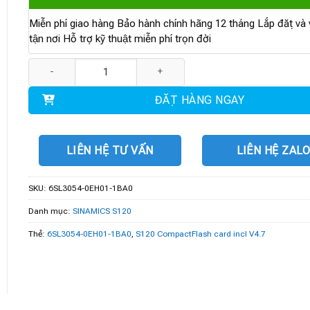
Miễn phí giao hàng Bảo hành chính hãng 12 tháng Lắp đặt và v
tận nơi Hỗ trợ kỹ thuật miễn phí trọn đời
6SL3054-0EH01-1BA0 | S120 CompactFlash card incl V4.7 số lượn
ĐẶT HÀNG NGAY
LIÊN HỆ TƯ VẤN
LIÊN HỆ ZAL
SKU:
6SL3054-0EH01-1BA0
Danh mục:
SINAMICS S120
Thẻ:
6SL3054-0EH01-1BA0
,
S120 CompactFlash card incl V4.7