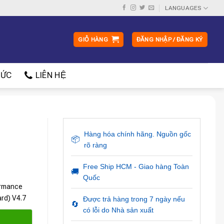
LANGUAGES
GIỎ HÀNG
ĐĂNG NHẬP / ĐĂNG KÝ
ỨC
LIÊN HỆ
Hàng hóa chính hãng. Nguồn gốc
📦
rõ ràng
Free Ship HCM - Giao hàng Toàn
🚚
Quốc
ormance
ard) V4.7
Được trả hàng trong 7 ngày nếu
🔄
có lỗi do Nhà sản xuất