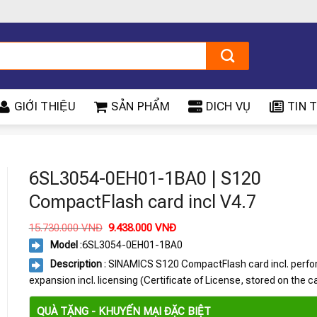
GIỚI THIỆU
SẢN PHẨM
DICH VỤ
TIN T
6SL3054-0EH01-1BA0 | S120
CompactFlash card incl V4.7
Giá
Giá
15.730.000
VNĐ
9.438.000
VNĐ
gốc
hiện
Model
:
6SL3054-0EH01-1BA0
là:
tại
15.730.000 VNĐ.
là:
Description
: SINAMICS S120 CompactFlash card incl. perf
9.438.000 VNĐ.
expansion incl. licensing (Certificate of License, stored on the c
QUÀ TẶNG - KHUYẾN MẠI ĐẶC BIỆT