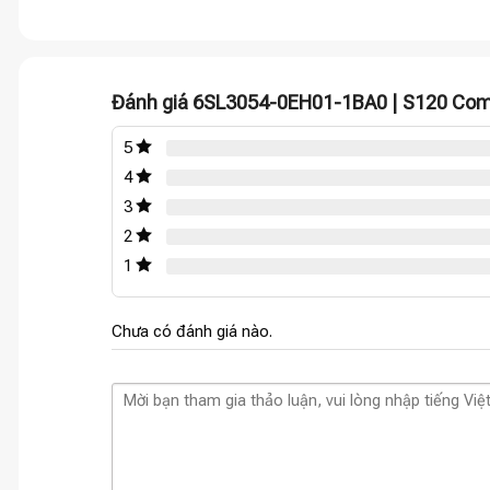
Đánh giá 6SL3054-0EH01-1BA0 | S120 Comp
5
4
3
2
1
Chưa có đánh giá nào.