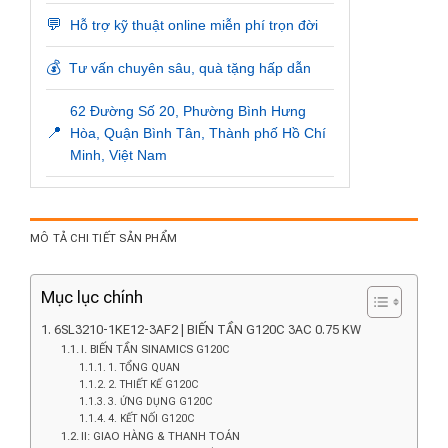
💬
Hỗ trợ kỹ thuật online miễn phí trọn đời
💰
Tư vấn chuyên sâu, quà tặng hấp dẫn
62 Đường Số 20, Phường Bình Hưng
📍
Hòa, Quận Bình Tân, Thành phố Hồ Chí
Minh, Việt Nam
MÔ TẢ CHI TIẾT SẢN PHẨM
Mục lục chính
6SL3210-1KE12-3AF2 | BIẾN TẦN G120C 3AC 0.75 KW
I. BIẾN TẦN SINAMICS G120C
1. TỔNG QUAN
2. THIẾT KẾ G120C
3. ỨNG DỤNG G120C
4. KẾT NỐI G120C
II: GIAO HÀNG & THANH TOÁN