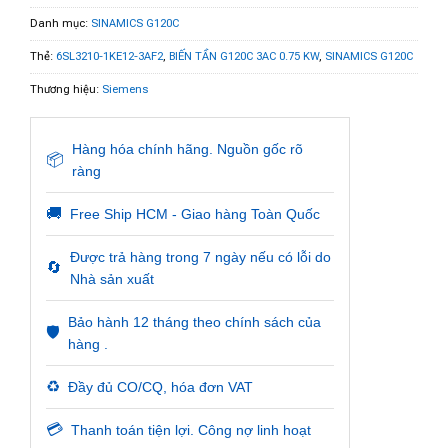
Danh mục:
SINAMICS G120C
Thẻ:
6SL3210-1KE12-3AF2
,
BIẾN TẦN G120C 3AC 0.75 KW
,
SINAMICS G120C
Thương hiệu:
Siemens
Hàng hóa chính hãng. Nguồn gốc rõ
📦
ràng
🚚
Free Ship HCM - Giao hàng Toàn Quốc
Được trả hàng trong 7 ngày nếu có lỗi do
🔄
Nhà sản xuất
Bảo hành 12 tháng theo chính sách của
🛡️
hàng .
♻️
Đầy đủ CO/CQ, hóa đơn VAT
💳
Thanh toán tiện lợi. Công nợ linh hoạt