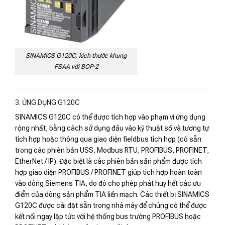
SINAMICS G120C, kích thước khung
FSAA với BOP-2
3. ỨNG DỤNG G120C
SINAMICS G120C có thể được tích hợp vào phạm vi ứng dụng
rộng nhất, bằng cách sử dụng đầu vào kỹ thuật số và tương tự
tích hợp hoặc thông qua giao diện fieldbus tích hợp (có sẵn
trong các phiên bản USS, Modbus RTU, PROFIBUS, PROFINET,
EtherNet / IP). Đặc biệt là các phiên bản sản phẩm được tích
hợp giao diện PROFIBUS / PROFINET giúp tích hợp hoàn toàn
vào dòng Siemens TIA, do đó cho phép phát huy hết các ưu
điểm của dòng sản phẩm TIA liền mạch. Các thiết bị SINAMICS
G120C được cài đặt sẵn trong nhà máy để chúng có thể được
kết nối ngay lập tức với hệ thống bus trường PROFIBUS hoặc