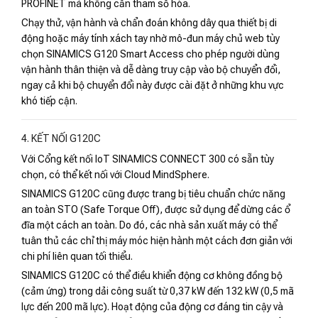
PROFINET mà không cần tham số hóa.
Chạy thử, vận hành và chẩn đoán không dây qua thiết bị di
động hoặc máy tính xách tay nhờ mô-đun máy chủ web tùy
chọn SINAMICS G120 Smart Access cho phép người dùng
vận hành thân thiện và dễ dàng truy cập vào bộ chuyển đổi,
ngay cả khi bộ chuyển đổi này được cài đặt ở những khu vực
khó tiếp cận.
4. KẾT NỐI G120C
Với Cổng kết nối IoT SINAMICS CONNECT 300 có sẵn tùy
chọn, có thể kết nối với Cloud MindSphere.
SINAMICS G120C cũng được trang bị tiêu chuẩn chức năng
an toàn STO (Safe Torque Off), được sử dụng để dừng các ổ
đĩa một cách an toàn. Do đó, các nhà sản xuất máy có thể
tuân thủ các chỉ thị máy móc hiện hành một cách đơn giản với
chi phí liên quan tối thiểu.
SINAMICS G120C có thể điều khiển động cơ không đồng bộ
(cảm ứng) trong dải công suất từ ​​0,37 kW đến 132 kW (0,5 mã
lực đến 200 mã lực). Hoạt động của động cơ đáng tin cậy và