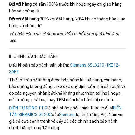
Đối với hàng có sẵn:
100% trước khi hoặc ngay khi giao hàng
hóa và chứng từ
Đối với đặt hàng:
30% khi đặt hàng, 70% khi có thông báo giao
hàng và chứng từ
Về phần công nợ sẽ được trao đổi cụ thể trong quá trình làm
việc.
III. CHÍNH SÁCH BẢO HÀNH
Điều khoản bảo hành sản phẩm:
Siemens 6SL3210-1KE12-
3AF2
Thiết bị trên sẽ không được bảo hành khi sử dụng, vận hành,
bảo dưỡng không đúng theo các quy định của nhà sản xuất và
do các nguyên nhân bất khả kháng như: thiên tai, hoả hoạn,
môi trường, phá hoại hay TEM niêm bảo hành bị xé rách…
ĐIỆN TỰ ĐỘNG TTC
là nhà phân phối chính thức thiết bị
BIẾN
TẦN SINAMICS G120C
của
Siemens
tại thị trường Việt Nam với
giá cả cực cạnh tranh và đầy đủ các chính sách bảo hành
chính hãng trong 12 tháng.