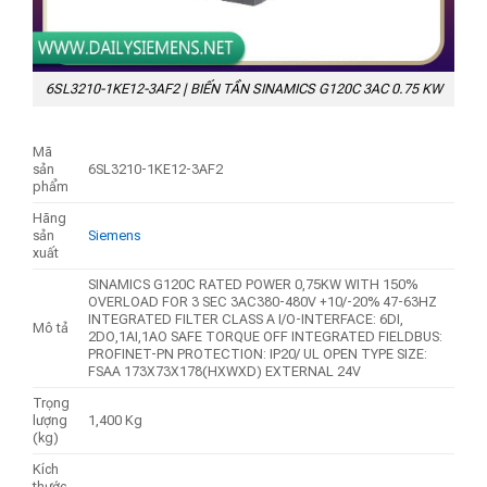
6SL3210-1KE12-3AF2 | BIẾN TẦN SINAMICS G120C 3AC 0.75 KW
Mã
sản
6SL3210-1KE12-3AF2
phẩm
Hãng
sản
Siemens
xuất
SINAMICS G120C RATED POWER 0,75KW WITH 150%
OVERLOAD FOR 3 SEC 3AC380-480V +10/-20% 47-63HZ
INTEGRATED FILTER CLASS A I/O-INTERFACE: 6DI,
Mô tả
2DO,1AI,1AO SAFE TORQUE OFF INTEGRATED FIELDBUS:
PROFINET-PN PROTECTION: IP20/ UL OPEN TYPE SIZE:
FSAA 173X73X178(HXWXD) EXTERNAL 24V
Trọng
lượng
1,400 Kg
(kg)
Kích
thước