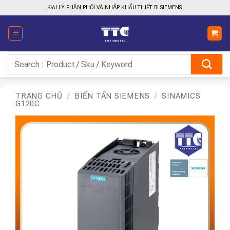
Bỏ
ĐẠI LÝ PHÂN PHỐI VÀ NHẬP KHẨU THIẾT BỊ SIEMENS
qua
nội
dung
Tìm
kiếm:
TRANG CHỦ
/
BIẾN TẦN SIEMENS
/
SINAMICS
G120C