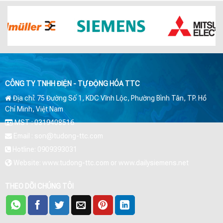
CÔNG TY TNHH ĐIỆN - TỰ ĐỘNG HÓA TTC
Địa chỉ: 75 Đường Số 1, KDC Vĩnh Lộc, Phường Bình Tân, TP. Hồ
Chí Minh, Việt Nam
MST : 0319408516
Email : son@tudong-ttc.com
Hotline: 0909393031
Website: www.tudong-ttc.com or www.dailysiemens.net
THEO DÕI CHÚNG TÔI