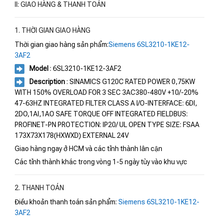
II: GIAO HÀNG & THANH TOÁN
1. THỜI GIAN GIAO HÀNG
Thời gian giao hàng sản phẩm:
Siemens 6SL3210-1KE12-
3AF2
Model
: 6SL3210-1KE12-3AF2
Description
: SINAMICS G120C RATED POWER 0,75KW
WITH 150% OVERLOAD FOR 3 SEC 3AC380-480V +10/-20%
47-63HZ INTEGRATED FILTER CLASS A I/O-INTERFACE: 6DI,
2DO,1AI,1AO SAFE TORQUE OFF INTEGRATED FIELDBUS:
PROFINET-PN PROTECTION: IP20/ UL OPEN TYPE SIZE: FSAA
173X73X178(HXWXD) EXTERNAL 24V
Giao hàng ngay ở HCM và các tỉnh thành lân cận
Các tỉnh thành khác trong vòng 1-5 ngày tùy vào khu vực
2. THANH TOÁN
Điều khoản thanh toán sản phẩm:
Siemens 6SL3210-1KE12-
3AF2