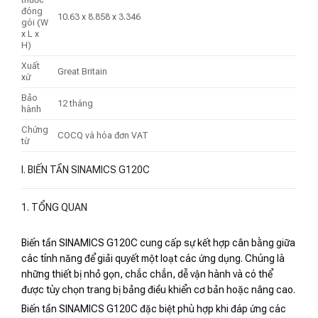
đóng
10.63 x 8.858 x 3.346
gói (W
x L x
H)
Xuất
Great Britain
xứ
Bảo
12 tháng
hành
Chứng
COCQ và hóa đơn VAT
từ
I. BIẾN TẦN SINAMICS G120C
1. TỔNG QUAN
Biến tần SINAMICS G120C cung cấp sự kết hợp cân bằng giữa
các tính năng để giải quyết một loạt các ứng dụng. Chúng là
những thiết bị nhỏ gọn, chắc chắn, dễ vận hành và có thể
được tùy chọn trang bị bảng điều khiển cơ bản hoặc nâng cao.
Biến tần SINAMICS G120C đặc biệt phù hợp khi đáp ứng các