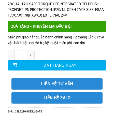
2DO,1AI,1AO SAFE TORQUE OFF INTEGRATED FIELDBUS:
PROFINET-PN PROTECTION: IP20/ UL OPEN TYPE SIZE: FSAA
173X73X178(HXWXD) EXTERNAL 24V
QUÀ TẶNG - KHUYẾN MẠI ĐẶC BIỆT
Miễn phí giao hàng Bảo hành chính hãng 12 tháng Lắp đặt và
vận hành tận nơi Hỗ trợ kỹ thuật miễn phí trọn đời
6SL3210-1KE12-3AF2 | BIẾN TẦN G120C 3AC 0.75 KW số lượng
ĐẶT HÀNG NGAY
LIÊN HỆ TƯ VẤN
LIÊN HỆ ZALO
SKU:
6SL3210-1KE12-3AF2