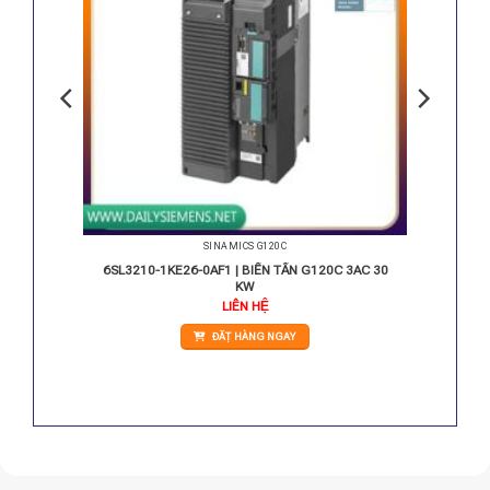
SINAMICS G120C
 3AC 22
6SL3210-1KE26-0AF1 | BIẾN TẦN G120C 3AC 30
KW
LIÊN HỆ
ĐẶT HÀNG NGAY