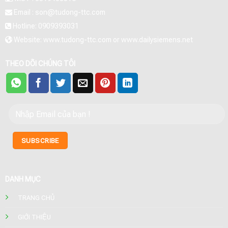
Email : son@tudong-ttc.com
Hotline: 0909393031
Website: www.tudong-ttc.com or www.dailysiemens.net
THEO DÕI CHÚNG TÔI
DANH MỤC
TRANG CHỦ
GIỚI THIỆU