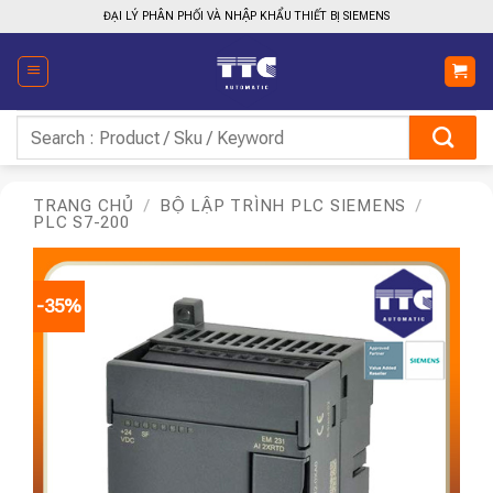
Bỏ
ĐẠI LÝ PHÂN PHỐI VÀ NHẬP KHẨU THIẾT BỊ SIEMENS
qua
nội
dung
Tìm
kiếm:
TRANG CHỦ
/
BỘ LẬP TRÌNH PLC SIEMENS
/
PLC S7-200
-35%