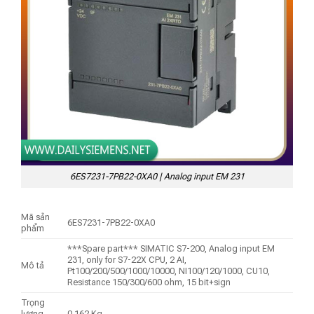
6ES7231-7PB22-0XA0 | Analog input EM 231
Mã sản
6ES7231-7PB22-0XA0
phẩm
***Spare part*** SIMATIC S7-200, Analog input EM
231, only for S7-22X CPU, 2 AI,
Mô tả
Pt100/200/500/1000/10000, NI100/120/1000, CU10,
Resistance 150/300/600 ohm, 15 bit+sign
Trọng
lượng
0,162 Kg