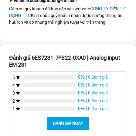
➢ Email: le.ducdo@tudong-ttc.com
Cảm ơn quý khách đã truy cập vào website
CÔNG TY ĐIỆN TỰ
ĐỘNG TTC
Kính chúc quý khách nhận được những thông tin
hữu ích và có những trải nghiệm tuyệt vời trên trang.
Đánh giá 6ES7231-7PB22-0XA0 | Analog input
EM 231
0%
| 0 đánh giá
5
0%
| 0 đánh giá
4
0%
| 0 đánh giá
3
0%
| 0 đánh giá
2
0%
| 0 đánh giá
1
ĐÁNH GIÁ NGAY