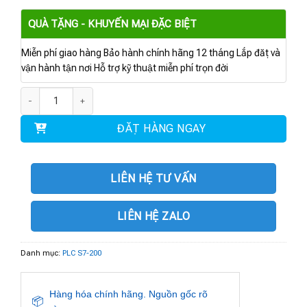
QUÀ TẶNG - KHUYẾN MẠI ĐẶC BIỆT
Miễn phí giao hàng Bảo hành chính hãng 12 tháng Lắp đặt và
vận hành tận nơi Hỗ trợ kỹ thuật miễn phí trọn đời
6ES7231-7PB22-0XA0 | Analog input EM 231 số lượng
ĐẶT HÀNG NGAY
LIÊN HỆ TƯ VẤN
LIÊN HỆ ZALO
Danh mục:
PLC S7-200
Hàng hóa chính hãng. Nguồn gốc rõ
📦