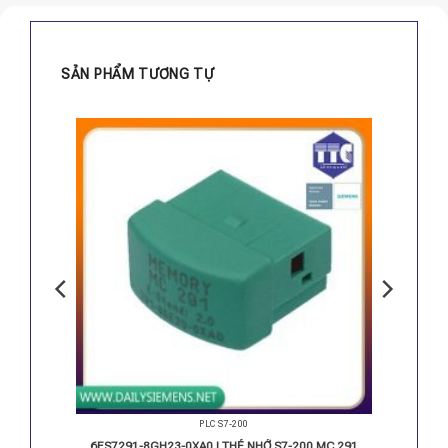
SẢN PHẨM TƯƠNG TỰ
PLC S7-200
253
6ES7291-8GH23-0XA0 | THẺ NHỚ S7-200 MC 291