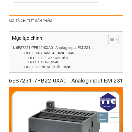
MÔ TẢ CHI TIẾT SẢN PHẨM
Mục lục chính
6ES7231-7PB22-0XA0 | Analog input EM 231
I. GIAO HÀNG & THANH TOÁN
1. THỜI GIAN GIAO HÀNG
2. THANH TOÁN
III. CHÍNH SÁCH BẢO HÀNH
6ES7231-7PB22-0XA0 | Analog input EM 231