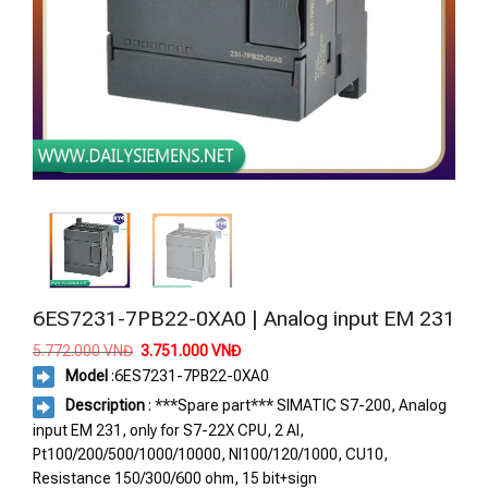
6ES7231-7PB22-0XA0 | Analog input EM 231
Giá
Giá
5.772.000
VNĐ
3.751.000
VNĐ
gốc
hiện
Model
:
6ES7231-7PB22-0XA0
là:
tại
5.772.000 VNĐ.
là:
Description
: ***Spare part*** SIMATIC S7-200, Analog
3.751.000 VNĐ.
input EM 231, only for S7-22X CPU, 2 AI,
Pt100/200/500/1000/10000, NI100/120/1000, CU10,
Resistance 150/300/600 ohm, 15 bit+sign