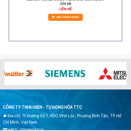
256 KB
LIÊN HỆ
ĐẶT HÀNG NGAY
CÔNG TY TNHH ĐIỆN - TỰ ĐỘNG HÓA TTC
Địa chỉ: 75 Đường Số 1, KDC Vĩnh Lộc, Phường Bình Tân, TP. Hồ
Chí Minh, Việt Nam
MST : 0319408516