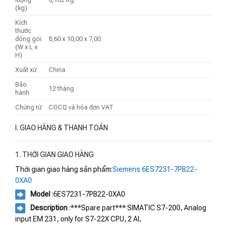
(kg)
Kích
thước
đóng gói
8,60 x 10,00 x 7,00
(W x L x
H)
Xuất xứ
China
Bảo
12 tháng
hành
Chứng từ
COCQ và hóa đơn VAT
I. GIAO HÀNG & THANH TOÁN
1. THỜI GIAN GIAO HÀNG
Thời gian giao hàng sản phẩm:
Siemens 6ES7231-7PB22-
0XA0
Model
:6ES7231-7PB22-0XA0
Description
:***Spare part*** SIMATIC S7-200, Analog
input EM 231, only for S7-22X CPU, 2 AI,