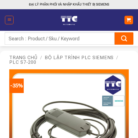
Bỏ
ĐẠI LÝ PHÂN PHỐI VÀ NHẬP KHẨU THIẾT BỊ SIEMENS
qua
nội
dung
Tìm
kiếm:
TRANG CHỦ
/
BỘ LẬP TRÌNH PLC SIEMENS
/
PLC S7-200
-35%