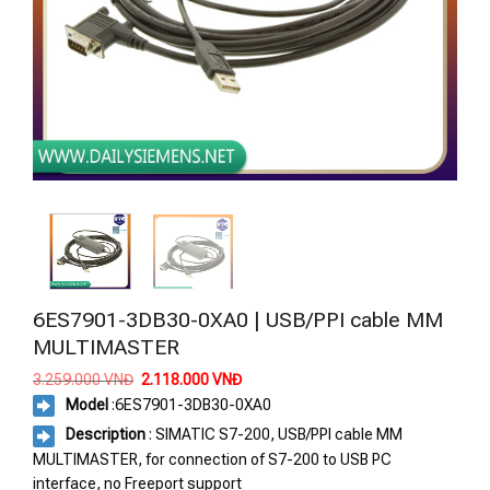
6ES7901-3DB30-0XA0 | USB/PPI cable MM
MULTIMASTER
Giá
Giá
3.259.000
VNĐ
2.118.000
VNĐ
gốc
hiện
Model
:
6ES7901-3DB30-0XA0
là:
tại
3.259.000 VNĐ.
là:
Description
: SIMATIC S7-200, USB/PPI cable MM
2.118.000 VNĐ.
MULTIMASTER, for connection of S7-200 to USB PC
interface, no Freeport support