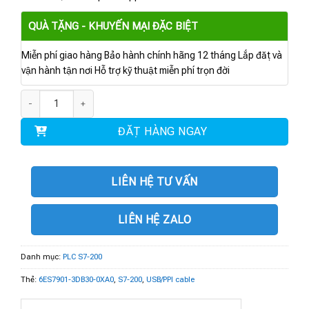
QUÀ TẶNG - KHUYẾN MẠI ĐẶC BIỆT
Miễn phí giao hàng Bảo hành chính hãng 12 tháng Lắp đặt và
vận hành tận nơi Hỗ trợ kỹ thuật miễn phí trọn đời
6ES7901-3DB30-0XA0 | USB/PPI cable MM MULTIMASTER số lượng
ĐẶT HÀNG NGAY
LIÊN HỆ TƯ VẤN
LIÊN HỆ ZALO
Danh mục:
PLC S7-200
Thẻ:
6ES7901-3DB30-0XA0
,
S7-200
,
USB/PPI cable