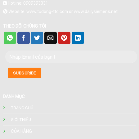
Hotline: 0909393031
Website: www.tudong-ttc.com or www.dailysiemens.net
THEO DÕI CHÚNG TÔI
DANH MỤC
TRANG CHỦ
GIỚI THIỆU
CỬA HÀNG