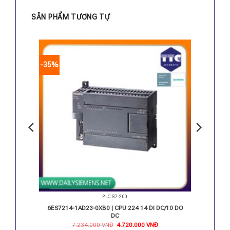
SẢN PHẨM TƯƠNG TỰ
-35%
PLC S7-200
C/RLY
6ES7214-1AD23-0XB0 | CPU 224 14 DI DC/10 DO
DC
iá
Giá
Giá
7.234.000
VNĐ
4.720.000
VNĐ