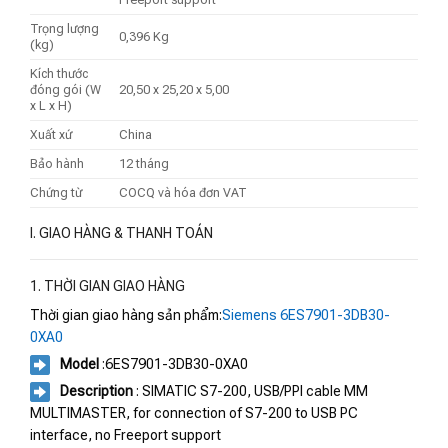
Trọng lượng
0,396 Kg
(kg)
Kích thước
đóng gói (W
20,50 x 25,20 x 5,00
x L x H)
Xuất xứ
China
Bảo hành
12 tháng
Chứng từ
COCQ và hóa đơn VAT
I. GIAO HÀNG & THANH TOÁN
1. THỜI GIAN GIAO HÀNG
Thời gian giao hàng sản phẩm:
Siemens 6ES7901-3DB30-
0XA0
Model
:6ES7901-3DB30-0XA0
Description
: SIMATIC S7-200, USB/PPI cable MM
MULTIMASTER, for connection of S7-200 to USB PC
interface, no Freeport support