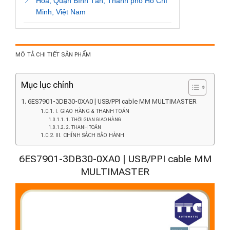
📍
Hòa, Quận Bình Tân, Thành phố Hồ Chí
Minh, Việt Nam
MÔ TẢ CHI TIẾT SẢN PHẨM
Mục lục chính
6ES7901-3DB30-0XA0 | USB/PPI cable MM MULTIMASTER
I. GIAO HÀNG & THANH TOÁN
1. THỜI GIAN GIAO HÀNG
2. THANH TOÁN
III. CHÍNH SÁCH BẢO HÀNH
6ES7901-3DB30-0XA0 | USB/PPI cable MM
MULTIMASTER