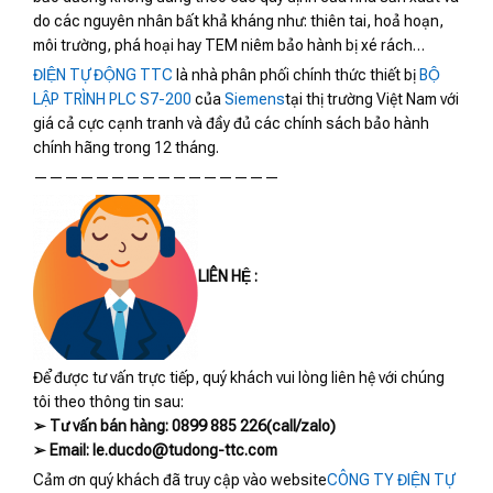
do các nguyên nhân bất khả kháng như: thiên tai, hoả hoạn,
môi trường, phá hoại hay TEM niêm bảo hành bị xé rách…
ĐIỆN TỰ ĐỘNG TTC
là nhà phân phối chính thức thiết bị
BỘ
LẬP TRÌNH PLC S7-200
của
Siemens
tại thị trường Việt Nam với
giá cả cực cạnh tranh và đầy đủ các chính sách bảo hành
chính hãng trong 12 tháng.
————————————————
LIÊN HỆ :
Để được tư vấn trực tiếp, quý khách vui lòng liên hệ với chúng
tôi theo thông tin sau:
➢ Tư vấn bán hàng: 0899 885 226(call/zalo)
➢ Email: le.ducdo@tudong-ttc.com
Cảm ơn quý khách đã truy cập vào website
CÔNG TY ĐIỆN TỰ