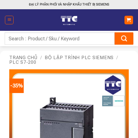
Bỏ
ĐẠI LÝ PHÂN PHỐI VÀ NHẬP KHẨU THIẾT BỊ SIEMENS
qua
nội
dung
Tìm
kiếm:
TRANG CHỦ
/
BỘ LẬP TRÌNH PLC SIEMENS
/
PLC S7-200
-35%