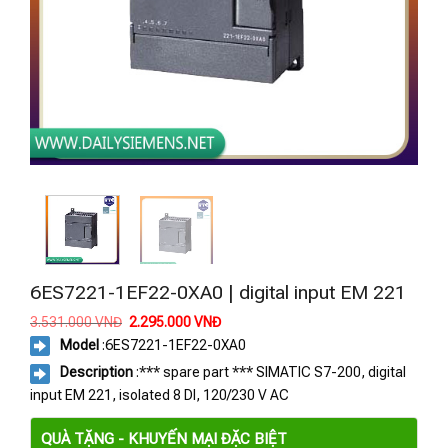
6ES7221-1EF22-0XA0 | digital input EM 221
Giá
Giá
3.531.000
VNĐ
2.295.000
VNĐ
gốc
hiện
Model
:
6ES7221-1EF22-0XA0
là:
tại
3.531.000 VNĐ.
là:
Description
:*** spare part *** SIMATIC S7-200, digital
2.295.000 VNĐ.
input EM 221, isolated 8 DI, 120/230 V AC
QUÀ TẶNG - KHUYẾN MẠI ĐẶC BIỆT