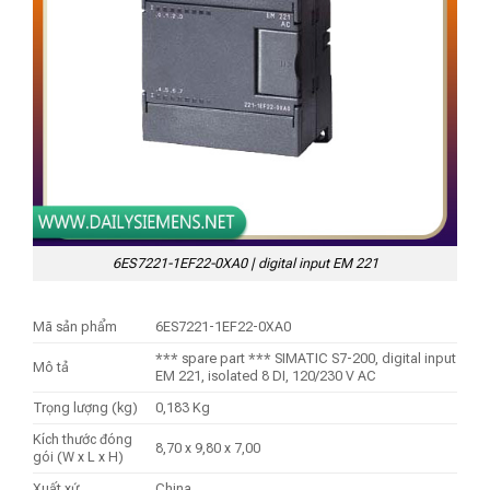
6ES7221-1EF22-0XA0 | digital input EM 221
Mã sản phẩm
6ES7221-1EF22-0XA0
*** spare part *** SIMATIC S7-200, digital input
Mô tả
EM 221, isolated 8 DI, 120/230 V AC
Trọng lượng (kg)
0,183 Kg
Kích thước đóng
8,70 x 9,80 x 7,00
gói (W x L x H)
Xuất xứ
China