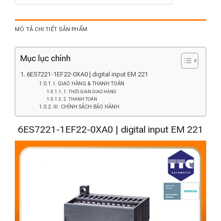
MÔ TẢ CHI TIẾT SẢN PHẨM
Mục lục chính
6ES7221-1EF22-0XA0 | digital input EM 221
I. GIAO HÀNG & THANH TOÁN
1. THỜI GIAN GIAO HÀNG
2. THANH TOÁN
III. CHÍNH SÁCH BẢO HÀNH
6ES7221-1EF22-0XA0 | digital input EM 221