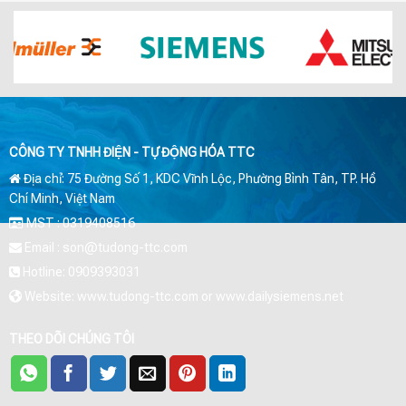
CÔNG TY TNHH ĐIỆN - TỰ ĐỘNG HÓA TTC
Địa chỉ: 75 Đường Số 1, KDC Vĩnh Lộc, Phường Bình Tân, TP. Hồ
Chí Minh, Việt Nam
MST : 0319408516
Email : son@tudong-ttc.com
Hotline: 0909393031
Website: www.tudong-ttc.com or www.dailysiemens.net
THEO DÕI CHÚNG TÔI