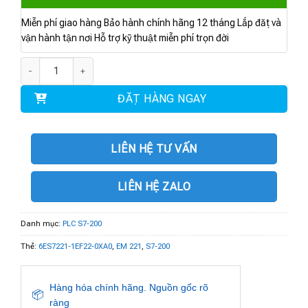
Miễn phí giao hàng Bảo hành chính hãng 12 tháng Lắp đặt và
vận hành tận nơi Hỗ trợ kỹ thuật miễn phí trọn đời
6ES7221-1EF22-0XA0 | digital input EM 221 số lượng
ĐẶT HÀNG NGAY
LIÊN HỆ TƯ VẤN
LIÊN HỆ ZALO
Danh mục:
PLC S7-200
Thẻ:
6ES7221-1EF22-0XA0
,
EM 221
,
S7-200
Hàng hóa chính hãng. Nguồn gốc rõ
📦
ràng