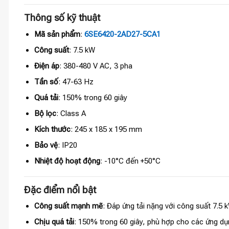
Thông số kỹ thuật
Mã sản phẩm
:
6SE6420-2AD27-5CA1
Công suất
: 7.5 kW
Điện áp
: 380-480 V AC, 3 pha
Tần số
: 47-63 Hz
Quá tải
: 150% trong 60 giây
Bộ lọc
: Class A
Kích thước
: 245 x 185 x 195 mm
Bảo vệ
: IP20
Nhiệt độ hoạt động
: -10°C đến +50°C
Đặc điểm nổi bật
Công suất mạnh mẽ
: Đáp ứng tải nặng với công suất 7.5 k
Chịu quá tải
: 150% trong 60 giây, phù hợp cho các ứng dụ