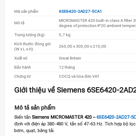
Mã sản phẩm
6SE6420-2AD27-5CA1
MICROMASTER 420 built-in class A filter
Mô tả
degree of protection IP20 ambient tempe
Trọng lượng (kg)
5,7 kg
Kích thước đóng gói
265,00 x 305,00 x 210,00
(W x L x H)
Xuất xứ
Great Britain
Bảo hành
12 tháng
Chứng từ
COCQ và hóa đơn VAT
Giới thiệu về Siemens 6SE6420-2AD
Mô tả sản phẩm
Biến tần
Siemens MICROMASTER 420 –
6SE6420-2AD27-5
định với điện áp 380-480 V, tần số 47-63 Hz. Tích hợp bộ lọ
bơm, quạt, băng tải.