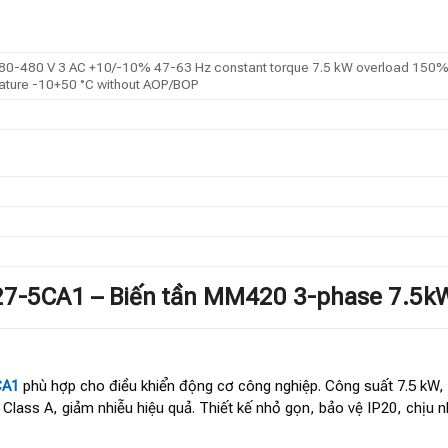
 380-480 V 3 AC +10/-10% 47-63 Hz constant torque 7.5 kW overload 150%
rature -10+50 °C without AOP/BOP
27-5CA1 – Biến tần MM420 3-phase 7.5k
CA1
phù hợp cho điều khiển động cơ công nghiệp. Công suất 7.5 kW, 
c Class A, giảm nhiễu hiệu quả. Thiết kế nhỏ gọn, bảo vệ IP20, ch