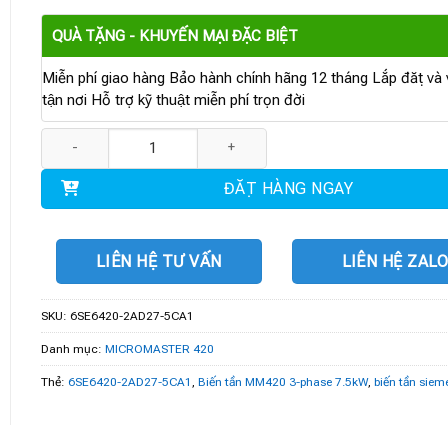
QUÀ TẶNG - KHUYẾN MẠI ĐẶC BIỆT
Miễn phí giao hàng Bảo hành chính hãng 12 tháng Lắp đặt và v
tận nơi Hỗ trợ kỹ thuật miễn phí trọn đời
6SE6420-2AD27-5CA1 | Biến tần MM420 3-phase 7.5kW số lượng
ĐẶT HÀNG NGAY
LIÊN HỆ TƯ VẤN
LIÊN HỆ ZAL
SKU:
6SE6420-2AD27-5CA1
Danh mục:
MICROMASTER 420
Thẻ:
6SE6420-2AD27-5CA1
,
Biến tần MM420 3-phase 7.5kW
,
biến tần siem