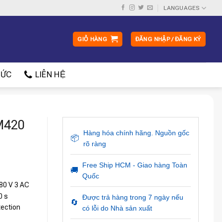
LANGUAGES
GIỎ HÀNG
ĐĂNG NHẬP / ĐĂNG KÝ
ỨC
LIÊN HỆ
M420
Hàng hóa chính hãng. Nguồn gốc
📦
rõ ràng
Free Ship HCM - Giao hàng Toàn
🚚
Quốc
480 V 3 AC
0 s
Được trả hàng trong 7 ngày nếu
🔄
tection
có lỗi do Nhà sản xuất