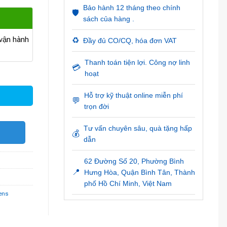
Bảo hành 12 tháng theo chính
🛡️
sách của hàng .
ận hành
♻️
Đầy đủ CO/CQ, hóa đơn VAT
Thanh toán tiện lợi. Công nợ linh
💳
hoạt
Hỗ trợ kỹ thuật online miễn phí
💬
trọn đời
Tư vấn chuyên sâu, quà tặng hấp
O
💰
dẫn
62 Đường Số 20, Phường Bình
📍
Hưng Hòa, Quận Bình Tân, Thành
phố Hồ Chí Minh, Việt Nam
ens