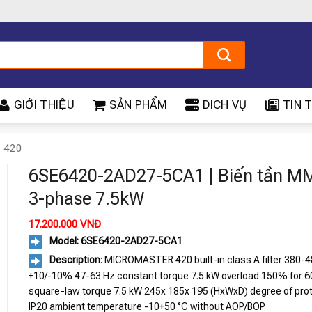
GIỚI THIỆU
SẢN PHẨM
DICH VỤ
TIN T
 420
6SE6420-2AD27-5CA1 | Biến tần M
3-phase 7.5kW
17.200.000
VNĐ
Model: 6SE6420-2AD27-5CA1
Description
: MICROMASTER 420 built-in class A filter 380-
+10/-10% 47-63 Hz constant torque 7.5 kW overload 150% for 6
square-law torque 7.5 kW 245x 185x 195 (HxWxD) degree of pro
IP20 ambient temperature -10+50 °C without AOP/BOP