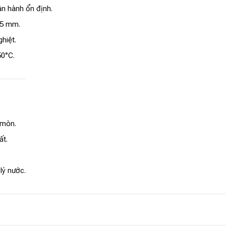
ận hành ổn định.
95 mm.
hiệt.
50°C.
 mòn.
ất.
lý nước.