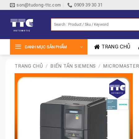
Bỏ
son@tudong-ttc.com
0909 39 30 31
qua
nội
Tìm
dung
kiếm:
TRANG CHỦ
DANH MỤC SẢN PHẨM
TRANG CHỦ
/
BIẾN TẦN SIEMENS
/
MICROMASTER