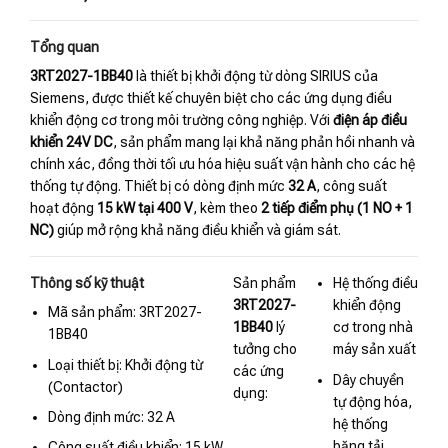
Tổng quan
3RT2027-1BB40
là thiết bị khởi động từ dòng SIRIUS của
Siemens, được thiết kế chuyên biệt cho các ứng dụng điều
khiển động cơ trong môi trường công nghiệp. Với
điện áp điều
khiển 24V DC
, sản phẩm mang lại khả năng phản hồi nhanh và
chính xác, đồng thời tối ưu hóa hiệu suất vận hành cho các hệ
thống tự động. Thiết bị có dòng định mức
32 A
, công suất
hoạt động
15 kW tại 400 V
, kèm theo
2 tiếp điểm phụ (1 NO + 1
NC)
giúp mở rộng khả năng điều khiển và giám sát.
Thông số kỹ thuật
Sản phẩm
Hệ thống điều
3RT2027-
khiển động
Mã sản phẩm: 3RT2027-
1BB40
lý
cơ trong nhà
1BB40
tưởng cho
máy sản xuất
Loại thiết bị: Khởi động từ
các ứng
Dây chuyền
(Contactor)
dụng:
tự động hóa,
Dòng định mức: 32 A
hệ thống
băng tải,
Công suất điều khiển: 15 kW