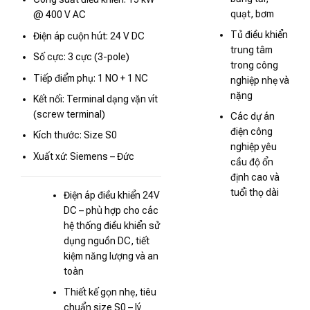
quạt, bơm
@ 400 V AC
Tủ điều khiển
Điện áp cuộn hút: 24 V DC
trung tâm
Số cực: 3 cực (3-pole)
trong công
Tiếp điểm phụ: 1 NO + 1 NC
nghiệp nhẹ và
nặng
Kết nối: Terminal dạng vặn vít
(screw terminal)
Các dự án
điện công
Kích thước: Size S0
nghiệp yêu
Xuất xứ: Siemens – Đức
cầu độ ổn
định cao và
tuổi thọ dài
Điện áp điều khiển 24V
DC – phù hợp cho các
hệ thống điều khiển sử
dụng nguồn DC, tiết
kiệm năng lượng và an
toàn
Thiết kế gọn nhẹ, tiêu
chuẩn size S0 – lý