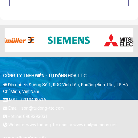
CÔNG TY TNHH ĐIỆN - TỰ ĐỘNG HÓA TTC
Địa chỉ: 75 Đường Số 1, KDC Vĩnh Lộc, Phường Bình Tân, TP. Hồ
Chí Minh, Việt Nam
MST : 0319408516
Email : son@tudong-ttc.com
Hotline: 0909393031
Website: www.tudong-ttc.com or www.dailysiemens.net