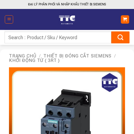
Bỏ
ĐẠI LÝ PHÂN PHỐI VÀ NHẬP KHẨU THIẾT BỊ SIEMENS
qua
nội
dung
Tìm
kiếm:
TRANG CHỦ
/
THIẾT BỊ ĐÓNG CẮT SIEMENS
/
KHỞI ĐỘNG TỪ ( 3RT )