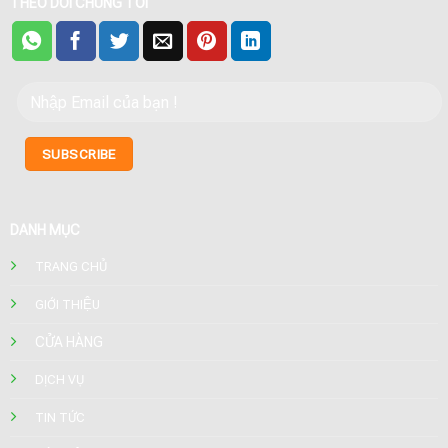
THEO DÕI CHÚNG TÔI
DANH MỤC
TRANG CHỦ
GIỚI THIỆU
CỬA HÀNG
DỊCH VỤ
TIN TỨC