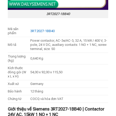
3RT2027-1BB40
Mã sản
3RT2027-1BB40
phẩm
Power contactor, AC-3e/AC-3, 32 A, 15 kW / 400 V, 3-
Mô tả
pole, 24 V DC, auxiliary contacts: 1 NO + 1 NC, screw
terminal, size: S0
Trọng lượng
0,640 Kg
(kg)
Kích thước
đóng gói (W
54,00 x 92,00 x 115,50
x L x H)
Xuất xứ
Germany
Bảo hành
12 tháng
Chứng từ
COCQ và hóa đơn VAT
Giới thiệu về Siemens 3RT2027-1BB40 | Contactor
24V AC, 15kW 1 NO + 1 NC