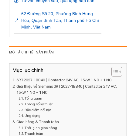
💰
Tư vấn chuyên sâu, quà tặng hấp dẫn
62 Đường Số 20, Phường Bình Hưng
📍
Hòa, Quận Bình Tân, Thành phố Hồ Chí
Minh, Việt Nam
MÔ TẢ CHI TIẾT SẢN PHẨM
Mục lục chính
3RT2027-1BB40 | Contactor 24V AC, 15kW 1 NO + 1 NC
Giới thiệu về Siemens 3RT2027-1BB40 | Contactor 24V AC,
15kW 1 NO + 1 NC
Tổng quan
Thông số kỹ thuật
Đặc điểm nổi bật
Ứng dụng
Giao hàng & Thanh toán
Thời gian giao hàng
Thanh toán