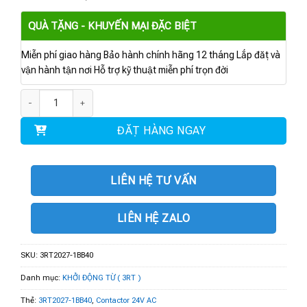
QUÀ TẶNG - KHUYẾN MẠI ĐẶC BIỆT
Miễn phí giao hàng Bảo hành chính hãng 12 tháng Lắp đặt và
vận hành tận nơi Hỗ trợ kỹ thuật miễn phí trọn đời
3RT2027-1BB40 | Contactor 24V AC, 15kW 1 NO + 1 NC số lượng
ĐẶT HÀNG NGAY
LIÊN HỆ TƯ VẤN
LIÊN HỆ ZALO
SKU:
3RT2027-1BB40
Danh mục:
KHỞI ĐỘNG TỪ ( 3RT )
Thẻ:
3RT2027-1BB40
,
Contactor 24V AC