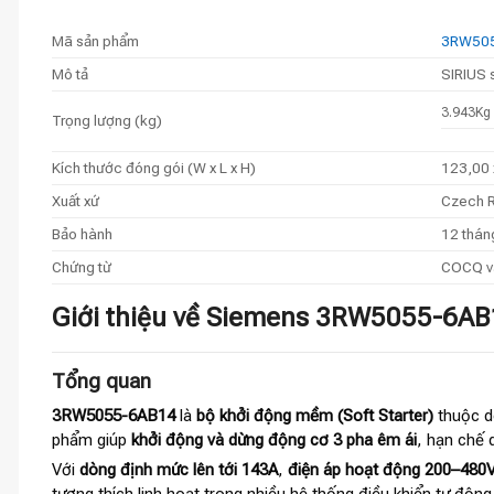
Mã sản phẩm
3RW50
Mô tả
SIRIUS 
3.943Kg
Trọng lượng (kg)
Kích thước đóng gói (W x L x H)
123,00 
Xuất xứ
Czech R
Bảo hành
12 thán
Chứng từ
COCQ va
Giới thiệu về Siemens 3RW5055-6A
Tổng quan
3RW5055-6AB14
là
bộ khởi động mềm (Soft Starter)
thuộc 
phẩm giúp
khởi động và dừng động cơ 3 pha êm ái
, hạn chế 
Với
dòng định mức lên tới 143A
,
điện áp hoạt động 200–480