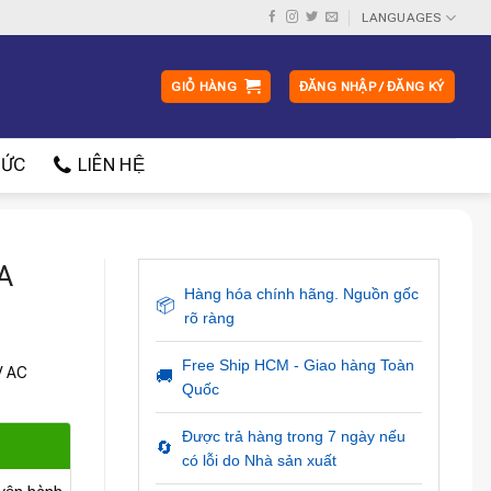
LANGUAGES
GIỎ HÀNG
ĐĂNG NHẬP / ĐĂNG KÝ
ỨC
LIÊN HỆ
A
Hàng hóa chính hãng. Nguồn gốc
📦
rõ ràng
Free Ship HCM - Giao hàng Toàn
V AC
🚚
Quốc
Được trả hàng trong 7 ngày nếu
🔄
có lỗi do Nhà sản xuất