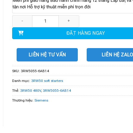
Miễn phí giao hàng Bảo hành chính hãng 12 tháng Lắp đặt và v
tận nơi Hỗ trợ kỹ thuật miễn phí trọn đời
3RW5055-6AB14 | 3RW50 480V 143A số lượng
ĐẶT HÀNG NGAY
LIÊN HỆ TƯ VẤN
LIÊN HỆ ZAL
SKU:
3RW5055-6AB14
Danh mục:
3RW50 soft starters
Thẻ:
3RW50 480V
,
3RW5055-6AB14
Thương hiệu:
Siemens