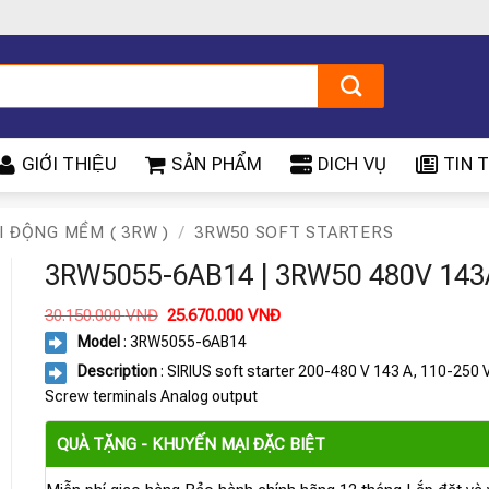
GIỚI THIỆU
SẢN PHẨM
DICH VỤ
TIN T
I ĐỘNG MỀM ( 3RW )
/
3RW50 SOFT STARTERS
3RW5055-6AB14 | 3RW50 480V 143
Giá
Giá
30.150.000
VNĐ
25.670.000
VNĐ
gốc
hiện
Model
: 3RW5055-6AB14
là:
tại
30.150.000 VNĐ.
là:
Description
: SIRIUS soft starter 200-480 V 143 A, 110-250 
25.670.000 VNĐ.
Screw terminals Analog output
QUÀ TẶNG - KHUYẾN MẠI ĐẶC BIỆT