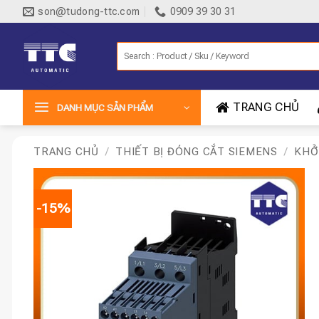
Bỏ
son@tudong-ttc.com
0909 39 30 31
qua
nội
Tìm
dung
kiếm:
TRANG CHỦ
DANH MỤC SẢN PHẨM
TRANG CHỦ
/
THIẾT BỊ ĐÓNG CẮT SIEMENS
/
KHỞ
-15%