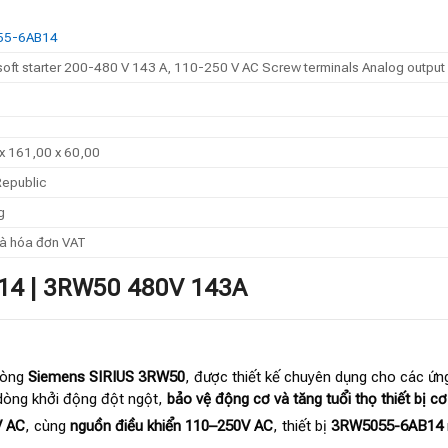
55-6AB14
soft starter 200-480 V 143 A, 110-250 V AC Screw terminals Analog output
x 161,00 x 60,00
epublic
g
̀ hóa đơn VAT
B14 | 3RW50 480V 143A
dòng
Siemens SIRIUS 3RW50
, được thiết kế chuyên dụng cho các ứn
dòng khởi động đột ngột,
bảo vệ động cơ và tăng tuổi thọ thiết bị cơ
V AC
, cùng
nguồn điều khiển 110–250V AC
, thiết bị
3RW5055-6AB14