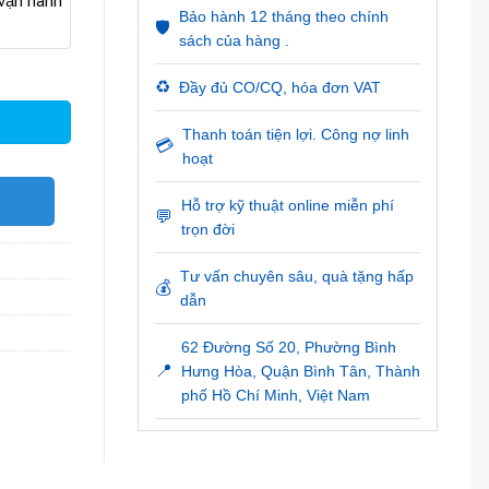
ận hành
Bảo hành 12 tháng theo chính
🛡️
sách của hàng .
♻️
Đầy đủ CO/CQ, hóa đơn VAT
Thanh toán tiện lợi. Công nợ linh
💳
hoạt
O
Hỗ trợ kỹ thuật online miễn phí
💬
trọn đời
Tư vấn chuyên sâu, quà tặng hấp
💰
dẫn
62 Đường Số 20, Phường Bình
📍
Hưng Hòa, Quận Bình Tân, Thành
phố Hồ Chí Minh, Việt Nam