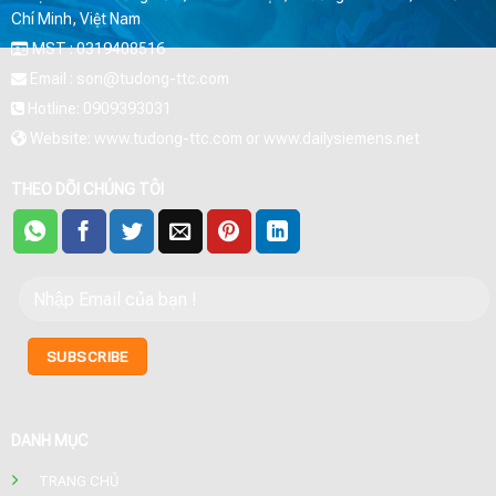
Chí Minh, Việt Nam
MST : 0319408516
Email : son@tudong-ttc.com
Hotline: 0909393031
Website: www.tudong-ttc.com or www.dailysiemens.net
THEO DÕI CHÚNG TÔI
DANH MỤC
TRANG CHỦ