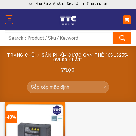
Bỏ
ĐẠI LÝ PHÂN PHỐI VÀ NHẬP KHẨU THIẾT BỊ SIEMENS
qua
nội
dung
Tìm
kiếm:
TRANG CHỦ
/
SẢN PHẨM ĐƯỢC GẮN THẺ “6SL3255-
0VE00-0UA1”
LỌC
-40%