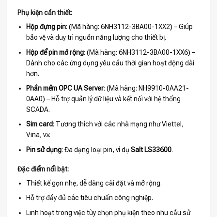
Phụ kiện cần thiết:
Hộp đựng pin
: (Mã hàng: 6NH3112-3BA00-1XX2) – Giúp
bảo vệ và duy trì nguồn năng lượng cho thiết bị.
Hộp để pin mở rộng
: (Mã hàng: 6NH3112-3BA00-1XX6) –
Dành cho các ứng dụng yêu cầu thời gian hoạt động dài
hơn.
Phần mềm OPC UA Server
: (Mã hàng: NH9910-0AA21-
0AA0) – Hỗ trợ quản lý dữ liệu và kết nối với hệ thống
SCADA.
Sim card
: Tương thích với các nhà mạng như Viettel,
Vina, v.v.
Pin sử dụng
: Đa dạng loại pin, ví dụ
Salt LS33600
.
Đặc điểm nổi bật:
Thiết kế gọn nhẹ, dễ dàng cài đặt và mở rộng.
Hỗ trợ đầy đủ các tiêu chuẩn công nghiệp.
Linh hoạt trong việc tùy chọn phụ kiện theo nhu cầu sử