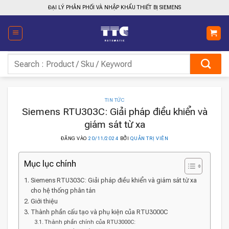
Bỏ
ĐẠI LÝ PHÂN PHỐI VÀ NHẬP KHẨU THIẾT BỊ SIEMENS
qua
nội
dung
Tìm
kiếm:
TIN TỨC
Siemens RTU303C: Giải pháp điều khiển và
giám sát từ xa
ĐĂNG VÀO
20/11/2024
BỞI
QUẢN TRỊ VIÊN
Mục lục chính
Siemens RTU303C: Giải pháp điều khiển và giám sát từ xa
cho hệ thống phân tán
Giới thiệu
Thành phần cấu tạo và phụ kiện của RTU3000C
Thành phần chính của RTU3000C: