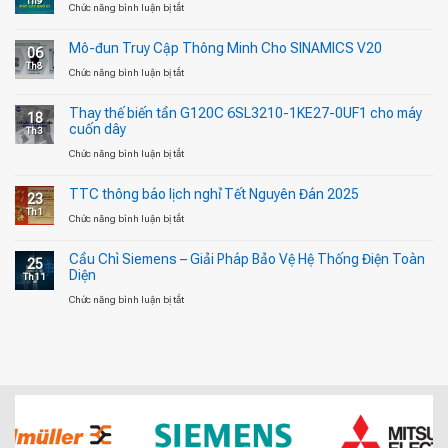
Th9
ở
Chức năng bình luận bị tắt
Thay
Mô-đun Truy Cập Thông Minh Cho SINAMICS V20
06
thế
Th8
ở
Chức năng bình luận bị tắt
biến
Mô-
tần
Thay thế biến tần G120C 6SL3210-1KE27-0UF1 cho máy
18
đun
MM440
cuốn dây
Th3
Truy
cho
ở
Chức năng bình luận bị tắt
Cập
máy
Thay
Thông
cắt
TTC thông báo lịch nghỉ Tết Nguyên Đán 2025
23
thế
Minh
bao
Th1
ở
Chức năng bình luận bị tắt
biến
Cho
bì
TTC
tần
SINAMICS
Cầu Chì Siemens – Giải Pháp Bảo Vệ Hệ Thống Điện Toàn
25
thông
G120C
V20
Diện
Th11
báo
6SL3210-
ở
Chức năng bình luận bị tắt
lịch
1KE27-
Cầu
nghỉ
0UF1
Chì
Tết
cho
Siemens
Nguyên
máy
–
Đán
cuốn
Giải
2025
dây
Pháp