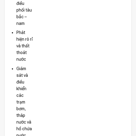
điều
phối tàu
bắc –
nam
Phát
hiện rò rỉ
và thất
thoát
nước
Giám
sát và
điều
khiển
các
trạm
bơm,
tháp
nước và
hồ chứa
nước