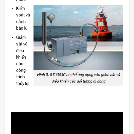
Kiểm
soát và
cảnh
báo lũ
Giám
sát và
điều
khiển
các
công
Hình 3.
RTU303C có thể ứng dụng vào giám sát và
trình
điều khiển các đối tượng di dộng
thủy lợi