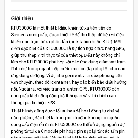
Giới thiệu
RTU3000C là một thiết bị điều khiển từ xa tiên tiến do
Siemens cung cấp, được thiết kế để thu thập dữ liệu và điều
khiển các trạm từ xa phân tán (outstation hoặc RTU). Một
điểm đặc biệt của RTU3000C là sự tích hợp chức năng GPS,
giúp thu thập vị trí thực tế của thiết bị. Điều này không chỉ
làm cho RTU3000C phù hợp với các ứng dụng giám sát trạm
tĩnh như trong ngành cấp nước mà còn đáp ứng tốt cho các
ứng dụng di động. Ví dụ như giám sát vị trí của phương tiện
vận chuyển, theo dõi container, hay các biển báo điều hướng
nổi. Ngoài ra, với việc trang bị anten GPS, RTU3000C còn
cung cấp khả năng đồng bộ thời gian và vị trí chính xác
thông qua tín hiệu GPS.
Thiết bị này cũng được tối ưu hóa để hoạt động tự chủ về
năng lượng, đặc biệt là trong môi trường không có nguồn
cung cấp điện ổn định. RTU3000C có thể sử dụng nguồn dự
phòng từ tối đa 6 module pin hoặc pin sạc lại từ các tấm pin
năng lượng mặt trời. Với thiết kế tiết kiệm điện năng, nó là