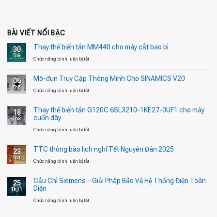
BÀI VIẾT NỔI BẬC
Thay thế biến tần MM440 cho máy cắt bao bì
30
Th9
ở
Chức năng bình luận bị tắt
Thay
Mô-đun Truy Cập Thông Minh Cho SINAMICS V20
06
thế
Th8
ở
Chức năng bình luận bị tắt
biến
Mô-
tần
Thay thế biến tần G120C 6SL3210-1KE27-0UF1 cho máy
18
đun
MM440
cuốn dây
Th3
Truy
cho
ở
Chức năng bình luận bị tắt
Cập
máy
Thay
Thông
cắt
TTC thông báo lịch nghỉ Tết Nguyên Đán 2025
23
thế
Minh
bao
Th1
ở
Chức năng bình luận bị tắt
biến
Cho
bì
TTC
tần
SINAMICS
Cầu Chì Siemens – Giải Pháp Bảo Vệ Hệ Thống Điện Toàn
25
thông
G120C
V20
Diện
Th11
báo
6SL3210-
ở
Chức năng bình luận bị tắt
lịch
1KE27-
Cầu
nghỉ
0UF1