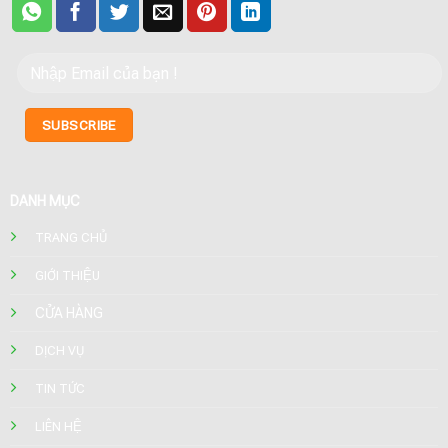
DANH MỤC
TRANG CHỦ
GIỚI THIỆU
CỬA HÀNG
DỊCH VỤ
TIN TỨC
LIÊN HỆ