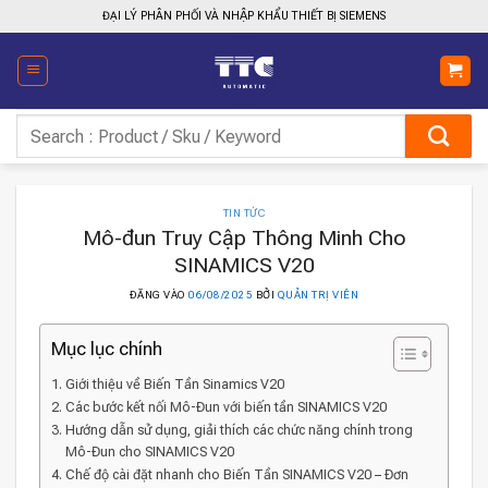
Bỏ
ĐẠI LÝ PHÂN PHỐI VÀ NHẬP KHẨU THIẾT BỊ SIEMENS
qua
nội
dung
Tìm
kiếm:
TIN TỨC
Mô-đun Truy Cập Thông Minh Cho
SINAMICS V20
ĐĂNG VÀO
06/08/2025
BỞI
QUẢN TRỊ VIÊN
Mục lục chính
Giới thiệu về Biến Tần Sinamics V20
Các bước kết nối Mô-Đun với biến tần SINAMICS V20
Hướng dẫn sử dụng, giải thích các chức năng chính trong
Mô-Đun cho SINAMICS V20
Chế độ cài đặt nhanh cho Biến Tần SINAMICS V20 – Đơn