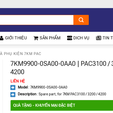
GIỚI THIỆU
SẢN PHẨM
DICH VỤ
TIN T
̀ PHỤ KIỆN 7KM PAC
7KM9900-0SA00-0AA0 | PAC3100 / 3
4200
LIÊN HỆ
Model
: 7KM9900-0SA00-0AA0
Description
: Spare part, for 7KM PAC3100 / 3200 / 4200
QUÀ TẶNG - KHUYẾN MẠI ĐẶC BIỆT