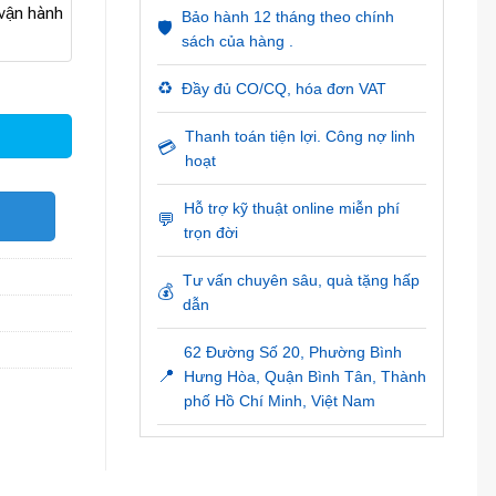
ận hành
Bảo hành 12 tháng theo chính
🛡️
sách của hàng .
♻️
Đầy đủ CO/CQ, hóa đơn VAT
Thanh toán tiện lợi. Công nợ linh
💳
hoạt
Hỗ trợ kỹ thuật online miễn phí
O
💬
trọn đời
Tư vấn chuyên sâu, quà tặng hấp
💰
dẫn
62 Đường Số 20, Phường Bình
📍
Hưng Hòa, Quận Bình Tân, Thành
phố Hồ Chí Minh, Việt Nam