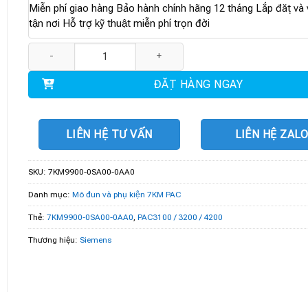
Miễn phí giao hàng Bảo hành chính hãng 12 tháng Lắp đặt và v
tận nơi Hỗ trợ kỹ thuật miễn phí trọn đời
7KM9900-0SA00-0AA0 | PAC3100 / 3200 / 4200 số lượng
ĐẶT HÀNG NGAY
LIÊN HỆ TƯ VẤN
LIÊN HỆ ZAL
SKU:
7KM9900-0SA00-0AA0
Danh mục:
Mô đun và phụ kiện 7KM PAC
Thẻ:
7KM9900-0SA00-0AA0
,
PAC3100 / 3200 / 4200
Thương hiệu:
Siemens