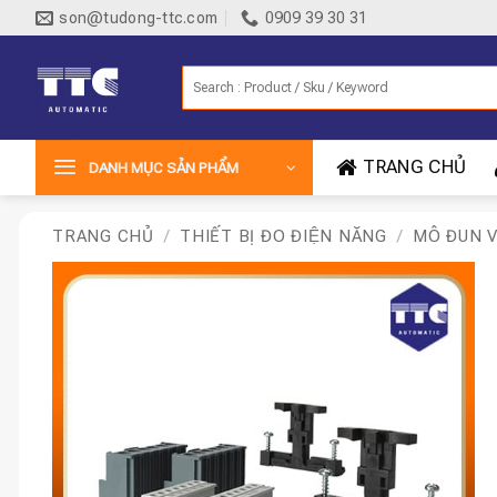
Bỏ
son@tudong-ttc.com
0909 39 30 31
qua
nội
Tìm
dung
kiếm:
TRANG CHỦ
DANH MỤC SẢN PHẨM
TRANG CHỦ
/
THIẾT BỊ ĐO ĐIỆN NĂNG
/
MÔ ĐUN VA