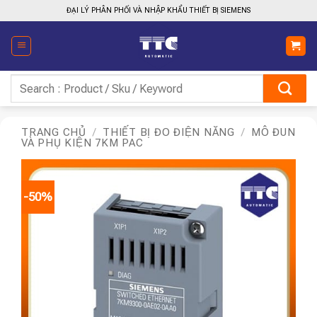
Bỏ
ĐẠI LÝ PHÂN PHỐI VÀ NHẬP KHẨU THIẾT BỊ SIEMENS
qua
nội
dung
Tìm
kiếm:
TRANG CHỦ
/
THIẾT BỊ ĐO ĐIỆN NĂNG
/
MÔ ĐUN
VÀ PHỤ KIỆN 7KM PAC
-50%