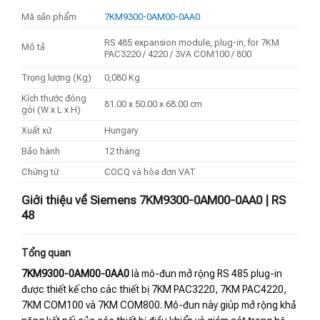
Mã sản phẩm
7KM9300-0AM00-0AA0
RS 485 expansion module, plug-in, for 7KM
Mô tả
PAC3220 / 4220 / 3VA COM100 / 800
Trọng lượng (Kg)
0,080 Kg
Kích thước đóng
81.00 x 50.00 x 68.00 cm
gói (W x L x H)
Xuất xứ
Hungary
Bảo hành
12 tháng
Chứng từ
COCQ và hóa đơn VAT
Giới thiệu về Siemens 7KM9300-0AM00-0AA0 | RS
48
Tổng quan
7KM9300-0AM00-0AA0
là mô-đun mở rộng RS 485 plug-in
được thiết kế cho các thiết bị 7KM PAC3220, 7KM PAC4220,
7KM COM100 và 7KM COM800. Mô-đun này giúp mở rộng khả