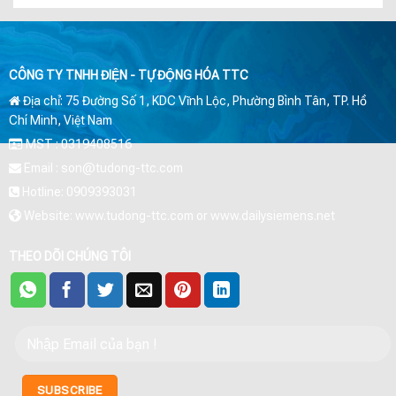
CÔNG TY TNHH ĐIỆN - TỰ ĐỘNG HÓA TTC
Địa chỉ: 75 Đường Số 1, KDC Vĩnh Lộc, Phường Bình Tân, TP. Hồ
Chí Minh, Việt Nam
MST : 0319408516
Email : son@tudong-ttc.com
Hotline: 0909393031
Website: www.tudong-ttc.com or www.dailysiemens.net
THEO DÕI CHÚNG TÔI