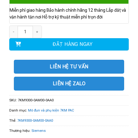
Miễn phí giao hàng Bảo hành chính hãng 12 tháng Lắp đặt và
vận hành tận nơi Hỗ trợ kỹ thuật miễn phí trọn đời
7KM9300-0AM00-0AA0 | RS 48 số lượng
ĐẶT HÀNG NGAY
LIÊN HỆ TƯ VẤN
LIÊN HỆ ZALO
SKU:
7KM9300-0AM00-0AA0
Danh mục:
Mô đun và phụ kiện 7KM PAC
Thẻ:
7KM9300-0AM00-0AA0
Thương hiệu:
Siemens