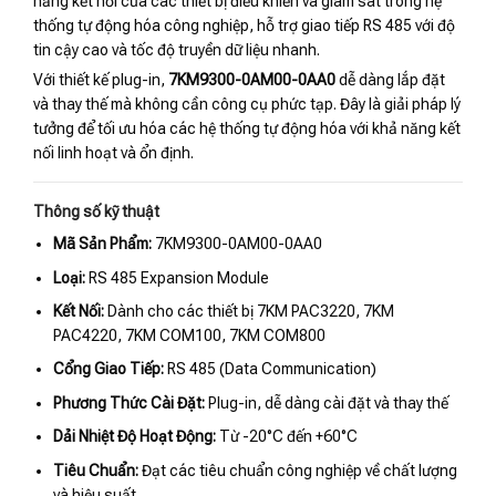
năng kết nối của các thiết bị điều khiển và giám sát trong hệ
thống tự động hóa công nghiệp, hỗ trợ giao tiếp RS 485 với độ
tin cậy cao và tốc độ truyền dữ liệu nhanh.
Với thiết kế plug-in,
7KM9300-0AM00-0AA0
dễ dàng lắp đặt
và thay thế mà không cần công cụ phức tạp. Đây là giải pháp lý
tưởng để tối ưu hóa các hệ thống tự động hóa với khả năng kết
nối linh hoạt và ổn định.
Thông số kỹ thuật
Mã Sản Phẩm:
7KM9300-0AM00-0AA0
Loại:
RS 485 Expansion Module
Kết Nối:
Dành cho các thiết bị 7KM PAC3220, 7KM
PAC4220, 7KM COM100, 7KM COM800
Cổng Giao Tiếp:
RS 485 (Data Communication)
Phương Thức Cài Đặt:
Plug-in, dễ dàng cài đặt và thay thế
Dải Nhiệt Độ Hoạt Động:
Từ -20°C đến +60°C
Tiêu Chuẩn:
Đạt các tiêu chuẩn công nghiệp về chất lượng
và hiệu suất