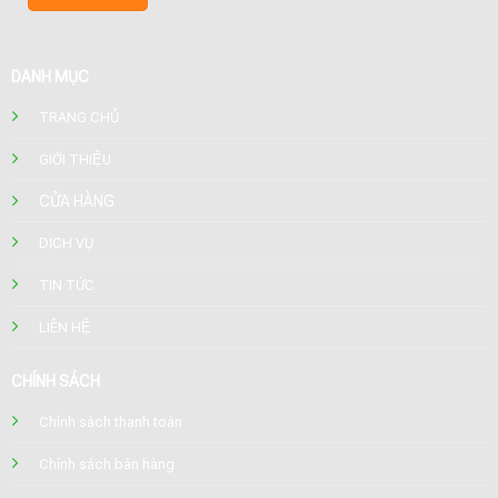
DANH MỤC
TRANG CHỦ
GIỚI THIỆU
CỬA HÀNG
DỊCH VỤ
TIN TỨC
LIÊN HỆ
CHÍNH SÁCH
Chính sách thanh toán
Chính sách bán hàng