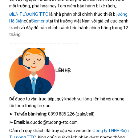
môi trường, phá hoại hay Tem niêm bảo hành bị xé rách,…
ĐIỆN TỰ ĐỘNG TTC
là nhà phân phối chính thức thiết bị
Đồng
Hồ Điện
của
Siemens
tại thị trường Việt Nam với giá cả cực cạnh
tranh và đầy đủ các chính sách bảo hành chính hãng trong 12
tháng.
————————————————
LIÊN HỆ:
Để được tư vấn trực tiếp, quý khách vui lòng liên hệ với chúng
tôi theo thông tin sau:
➢
Tư vấn bán hàng:
0899 885 226 (zalo/call)
➢
Email:
le.ducdo@tudong-ttc.com
Cảm ơn quý khách đã truy cập vào website
Công ty TNHH Điện
Tự Động TTC
. Kính chúc quý khách nhận được những thông