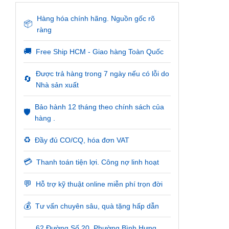
Hàng hóa chính hãng. Nguồn gốc rõ
📦
ràng
🚚
Free Ship HCM - Giao hàng Toàn Quốc
Được trả hàng trong 7 ngày nếu có lỗi do
🔄
Nhà sản xuất
Bảo hành 12 tháng theo chính sách của
🛡️
hàng .
♻️
Đầy đủ CO/CQ, hóa đơn VAT
💳
Thanh toán tiện lợi. Công nợ linh hoạt
💬
Hỗ trợ kỹ thuật online miễn phí trọn đời
💰
Tư vấn chuyên sâu, quà tặng hấp dẫn
62 Đường Số 20, Phường Bình Hưng