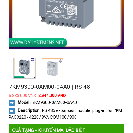
7KM9300-0AM00-0AA0 | RS 48
Giá
Giá
5.888.000
VNĐ
2.944.000
VNĐ
gốc
hiện
Model
: 7KM9300-0AM00-0AA0
là:
tại
5.888.000 VNĐ.
là:
Description
: RS 485 expansion module, plug-in, for 7KM
2.944.000 VNĐ.
PAC3220 / 4220 / 3VA COM100 / 800
QUÀ TẶNG - KHUYẾN MẠI ĐẶC BIỆT