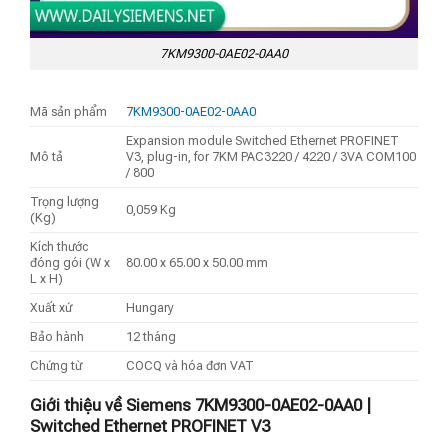
7KM9300-0AE02-0AA0
Mã sản phẩm
7KM9300-0AE02-0AA0
Expansion module Switched Ethernet PROFINET
Mô tả
V3, plug-in, for 7KM PAC3220 / 4220 / 3VA COM100
/ 800
Trọng lượng
0,059 Kg
(Kg)
Kích thước
đóng gói (W x
80.00 x 65.00 x 50.00 mm
L x H)
Xuất xứ
Hungary
Bảo hành
12 tháng
Chứng từ
COCQ và hóa đơn VAT
Giới thiệu về Siemens 7KM9300-0AE02-0AA0 |
Switched Ethernet PROFINET V3