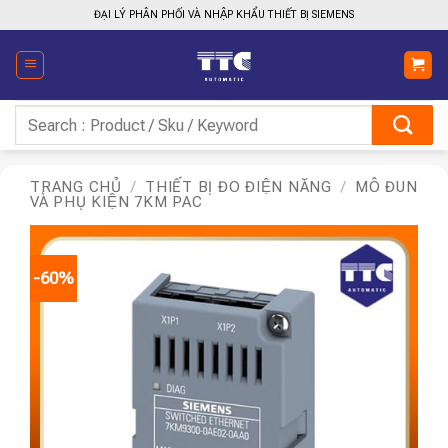
Bỏ
ĐẠI LÝ PHÂN PHỐI VÀ NHẬP KHẨU THIẾT BỊ SIEMENS
qua
nội
dung
Tìm
kiếm:
TRANG CHỦ
/
THIẾT BỊ ĐO ĐIỆN NĂNG
/
MÔ ĐUN
VÀ PHỤ KIỆN 7KM PAC
-60%