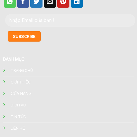
DANH MỤC
TRANG CHỦ
GIỚI THIỆU
CỬA HÀNG
DỊCH VỤ
TIN TỨC
LIÊN HỆ