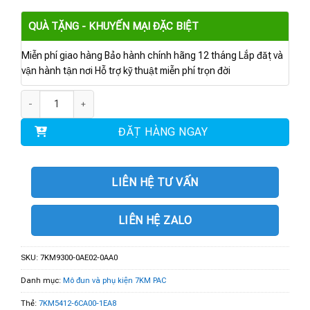
QUÀ TẶNG - KHUYẾN MẠI ĐẶC BIỆT
Miễn phí giao hàng Bảo hành chính hãng 12 tháng Lắp đặt và
vận hành tận nơi Hỗ trợ kỹ thuật miễn phí trọn đời
7KM9300-0AE02-0AA0 | Switched Ethernet PROFINET V3 số lượng
ĐẶT HÀNG NGAY
LIÊN HỆ TƯ VẤN
LIÊN HỆ ZALO
SKU:
7KM9300-0AE02-0AA0
Danh mục:
Mô đun và phụ kiện 7KM PAC
Thẻ:
7KM5412-6CA00-1EA8