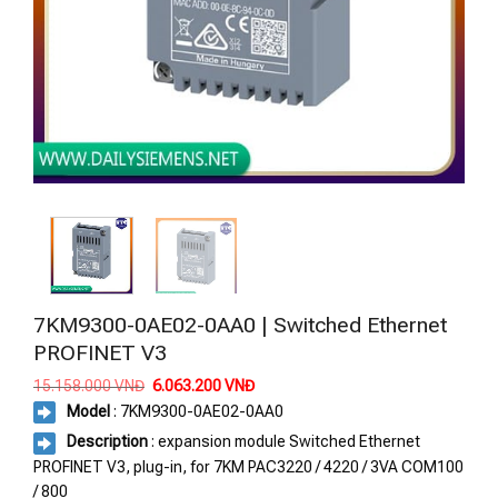
7KM9300-0AE02-0AA0 | Switched Ethernet
PROFINET V3
Giá
Giá
15.158.000
VNĐ
6.063.200
VNĐ
gốc
hiện
Model
: 7KM9300-0AE02-0AA0
là:
tại
15.158.000 VNĐ.
là:
Description
: expansion module Switched Ethernet
6.063.200 VNĐ.
PROFINET V3, plug-in, for 7KM PAC3220 / 4220 / 3VA COM100
/ 800