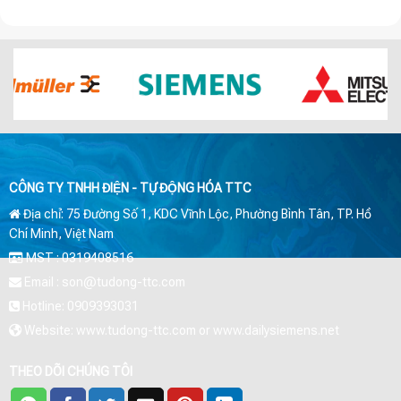
CÔNG TY TNHH ĐIỆN - TỰ ĐỘNG HÓA TTC
Địa chỉ: 75 Đường Số 1, KDC Vĩnh Lộc, Phường Bình Tân, TP. Hồ
Chí Minh, Việt Nam
MST : 0319408516
Email : son@tudong-ttc.com
Hotline: 0909393031
Website: www.tudong-ttc.com or www.dailysiemens.net
THEO DÕI CHÚNG TÔI