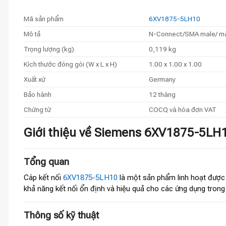
Mã sản phẩm
6XV1875-5LH10
Mô tả
N-Connect/SMA male/ mal
Trọng lượng (kg)
0,119 kg
Kích thước đóng gói (W x L x H)
1.00 x 1.00 x 1.00
Xuất xứ
Germany
Bảo hành
12 tháng
Chứng từ
COCQ và hóa đơn VAT
Giới thiệu về Siemens 6XV1875-5LH1
Tổng quan
Cáp kết nối
6XV1875-5LH10
là một sản phẩm linh hoạt được 
khả năng kết nối ổn định và hiệu quả cho các ứng dụng trong
Thông số kỹ thuật