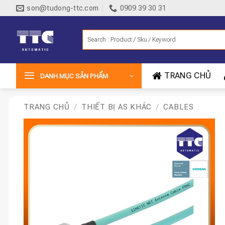
Bỏ
son@tudong-ttc.com
0909 39 30 31
qua
nội
Tìm
dung
kiếm:
TRANG CHỦ
DANH MỤC SẢN PHẨM
TRANG CHỦ
/
THIẾT BỊ AS KHÁC
/
CABLES