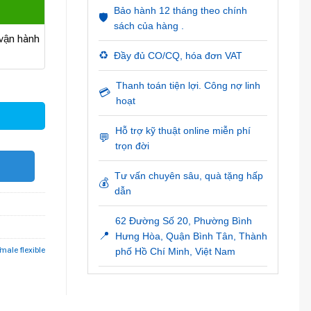
Bảo hành 12 tháng theo chính
🛡️
sách của hàng .
ận hành
♻️
Đầy đủ CO/CQ, hóa đơn VAT
able số lượng
Thanh toán tiện lợi. Công nợ linh
💳
hoạt
Hỗ trợ kỹ thuật online miễn phí
💬
trọn đời
O
Tư vấn chuyên sâu, quà tặng hấp
💰
dẫn
62 Đường Số 20, Phường Bình
📍
Hưng Hòa, Quận Bình Tân, Thành
ale flexible
phố Hồ Chí Minh, Việt Nam