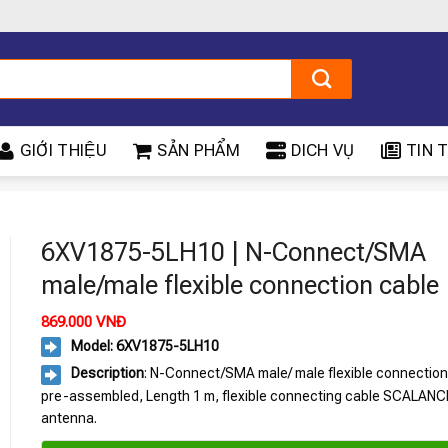
GIỚI THIỆU
SẢN PHẨM
DICH VỤ
TIN T
6XV1875-5LH10 | N-Connect/SMA
male/male flexible connection cable
869.000
VNĐ
Model: 6XV1875-5LH10
Description
: N-Connect/SMA male/ male flexible connection
pre-assembled, Length 1 m, flexible connecting cable SCALAN
antenna.