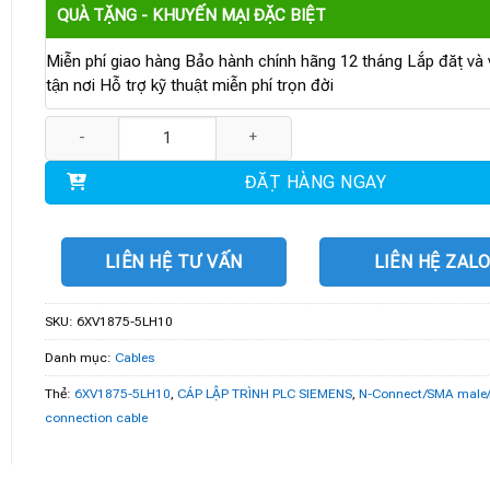
QUÀ TẶNG - KHUYẾN MẠI ĐẶC BIỆT
Miễn phí giao hàng Bảo hành chính hãng 12 tháng Lắp đặt và v
tận nơi Hỗ trợ kỹ thuật miễn phí trọn đời
6XV1875-5LH10 | N-Connect/SMA male/male flexible connection c
ĐẶT HÀNG NGAY
LIÊN HỆ TƯ VẤN
LIÊN HỆ ZAL
SKU:
6XV1875-5LH10
Danh mục:
Cables
Thẻ:
6XV1875-5LH10
,
CÁP LẬP TRÌNH PLC SIEMENS
,
N-Connect/SMA male/m
connection cable