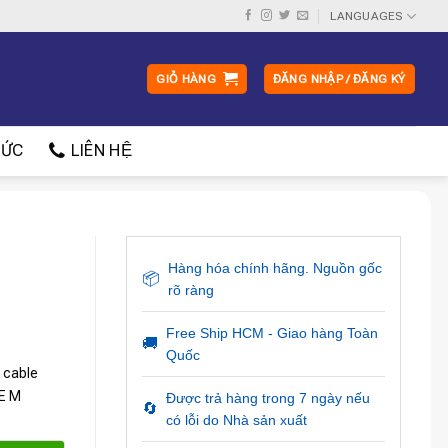
LANGUAGES
GIỎ HÀNG
ĐĂNG NHẬP / ĐĂNG KÝ
ỨC
LIÊN HỆ
Hàng hóa chính hãng. Nguồn gốc
📦
rõ ràng
Free Ship HCM - Giao hàng Toàn
🚚
Quốc
 cable
CE M
Được trả hàng trong 7 ngày nếu
🔄
có lỗi do Nhà sản xuất