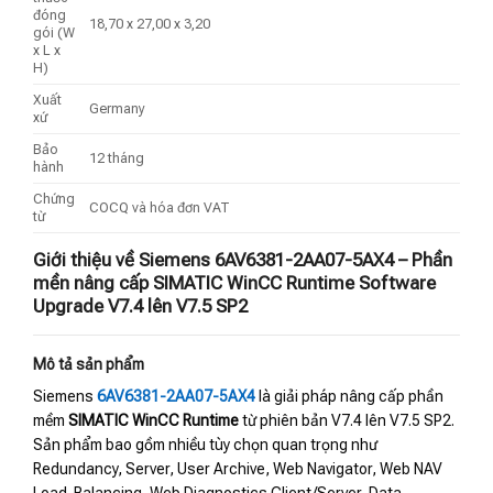
đóng
18,70 x 27,00 x 3,20
gói (W
x L x
H)
Xuất
Germany
xứ
Bảo
12 tháng
hành
Chứng
COCQ và hóa đơn VAT
từ
Giới thiệu về Siemens 6AV6381-2AA07-5AX4 – Phần
mền nâng cấp SIMATIC WinCC Runtime Software
Upgrade V7.4 lên V7.5 SP2
Mô tả sản phẩm
Siemens
6AV6381-2AA07-5AX4
là giải pháp nâng cấp phần
mềm
SIMATIC WinCC Runtime
từ phiên bản V7.4 lên V7.5 SP2.
Sản phẩm bao gồm nhiều tùy chọn quan trọng như
Redundancy, Server, User Archive, Web Navigator, Web NAV