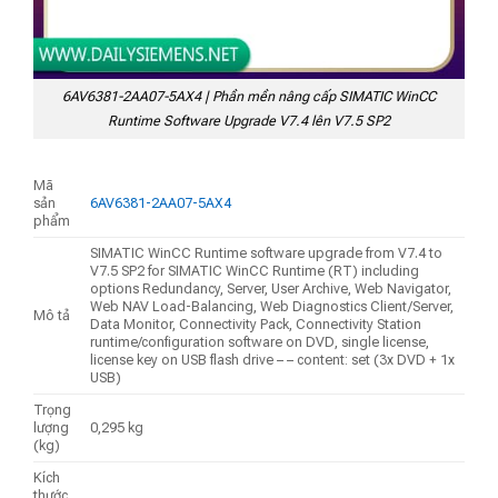
6AV6381-2AA07-5AX4 | Phần mền nâng cấp SIMATIC WinCC
Runtime Software Upgrade V7.4 lên V7.5 SP2
Mã
sản
6AV6381-2AA07-5AX4
phẩm
SIMATIC WinCC Runtime software upgrade from V7.4 to
V7.5 SP2 for SIMATIC WinCC Runtime (RT) including
options Redundancy, Server, User Archive, Web Navigator,
Web NAV Load-Balancing, Web Diagnostics Client/Server,
Mô tả
Data Monitor, Connectivity Pack, Connectivity Station
runtime/configuration software on DVD, single license,
license key on USB flash drive – – content: set (3x DVD + 1x
USB)
Trọng
lượng
0,295 kg
(kg)
Kích
thước