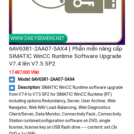
6AV6381-2AA07-5AX4 | Phần mền nâng cấp
SIMATIC WinCC Runtime Software Upgrade
V7.4 lên V7.5 SP2
17.487.000
VNĐ
Model: 6AV6381-2AA07-5AX4
Description
: SIMATIC WinCC Runtime software upgrade
from V7.4 to V7.5 SP2 for SIMATIC WinCC Runtime (RT)
including options Redundancy, Server, User Archive, Web
Navigator, Web NAV Load-Balancing, Web Diagnostics
Client/Server, Data Monitor, Connectivity Pack, Connectivity
Station runtime/configuration software on DVD, single
license, license key on USB flash drive – – content: set (3x
DVD + 1x USB)