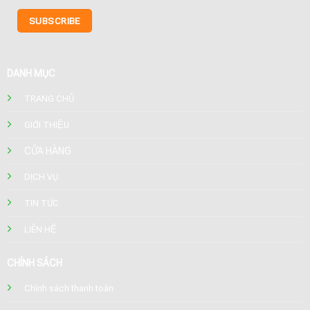
DANH MỤC
TRANG CHỦ
GIỚI THIỆU
CỬA HÀNG
DỊCH VỤ
TIN TỨC
LIÊN HỆ
CHÍNH SÁCH
Chính sách thanh toán