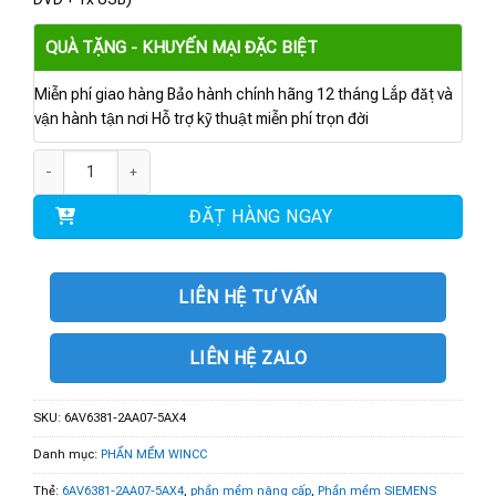
QUÀ TẶNG - KHUYẾN MẠI ĐẶC BIỆT
Miễn phí giao hàng Bảo hành chính hãng 12 tháng Lắp đặt và
vận hành tận nơi Hỗ trợ kỹ thuật miễn phí trọn đời
6AV6381-2AA07-5AX4 | Phần mền nâng cấp SIMATIC WinCC Runtime Softwa
ĐẶT HÀNG NGAY
LIÊN HỆ TƯ VẤN
LIÊN HỆ ZALO
SKU:
6AV6381-2AA07-5AX4
Danh mục:
PHẦN MỀM WINCC
Thẻ:
6AV6381-2AA07-5AX4
,
phần mềm nâng cấp
,
Phần mềm SIEMENS