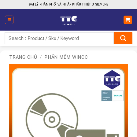
Bỏ
ĐẠI LÝ PHÂN PHỐI VÀ NHẬP KHẨU THIẾT BỊ SIEMENS
qua
nội
dung
Tìm
kiếm:
TRANG CHỦ
/
PHẦN MỀM WINCC