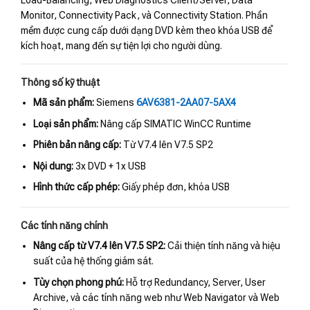
Load-Balancing, Web Diagnostics Client/Server, Data
Monitor, Connectivity Pack, và Connectivity Station. Phần
mềm được cung cấp dưới dạng DVD kèm theo khóa USB để
kích hoạt, mang đến sự tiện lợi cho người dùng.
Thông số kỹ thuật
Mã sản phẩm:
Siemens
6AV6381-2AA07-5AX4
Loại sản phẩm:
Nâng cấp SIMATIC WinCC Runtime
Phiên bản nâng cấp:
Từ V7.4 lên V7.5 SP2
Nội dung:
3x DVD + 1x USB
Hình thức cấp phép:
Giấy phép đơn, khóa USB
Các tính năng chính
Nâng cấp từ V7.4 lên V7.5 SP2:
Cải thiện tính năng và hiệu
suất của hệ thống giám sát.
Tùy chọn phong phú:
Hỗ trợ Redundancy, Server, User
Archive, và các tính năng web như Web Navigator và Web