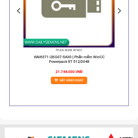
PHẦN MỀM WINCC
ATIC
6AV6371-2BG07-5AX0 | Phần mềm WinCC
Powerpack RT 512/2048
21.744.000
VNĐ
ĐẶT HÀNG NGAY