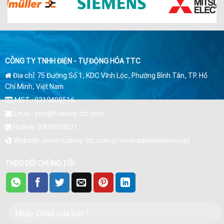
CÔNG TY TNHH ĐIỆN - TỰ ĐỘNG HÓA TTC
Địa chỉ: 75 Đường Số 1, KDC Vĩnh Lộc, Phường Bình Tân, TP. Hồ
Chí Minh, Việt Nam
MST : 0319408516
Email : son@tudong-ttc.com
Hotline: 0909393031
Website: www.tudong-ttc.com or www.dailysiemens.net
THEO DÕI CHÚNG TÔI