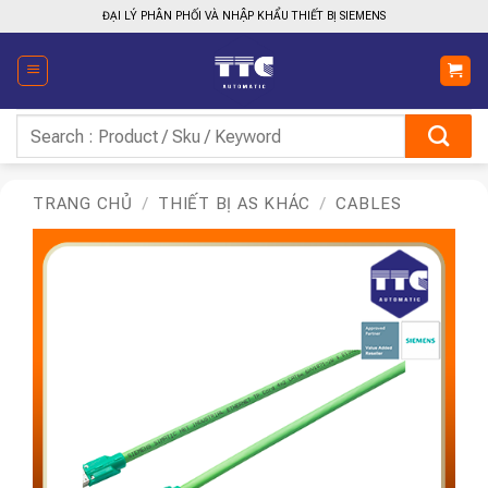
Bỏ
ĐẠI LÝ PHÂN PHỐI VÀ NHẬP KHẨU THIẾT BỊ SIEMENS
qua
nội
dung
Tìm
kiếm:
TRANG CHỦ
/
THIẾT BỊ AS KHÁC
/
CABLES