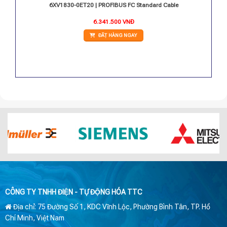
NNECT
6XV1830-0ET20 | PROFIBUS FC Standard Cable
6.341.500
VNĐ
ĐẶT HÀNG NGAY
CÔNG TY TNHH ĐIỆN - TỰ ĐỘNG HÓA TTC
Địa chỉ: 75 Đường Số 1, KDC Vĩnh Lộc, Phường Bình Tân, TP. Hồ
Chí Minh, Việt Nam