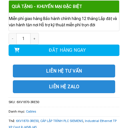
QUÀ TẶNG - KHUYẾN MẠI ĐẶC BIỆT
Miễn phí giao hàng Bảo hành chính hãng 12 tháng Lắp đặt và
vận hành tận nơi Hỗ trợ kỹ thuật miễn phí trọn đời
6XV1870-3RE50 | Industrial Ethernet TP XP Cord RJ45/RJ45 số lượng
ĐẶT HÀNG NGAY
LIÊN HỆ TƯ VẤN
LIÊN HỆ ZALO
SKU:
6XV1870-3RE50
Danh mục:
Cables
Thẻ:
6XV1870-3RE50
,
CÁP LẬP TRÌNH PLC SIEMENS
,
Industrial Ethernet TP
XP Cord RJ45/RJ45