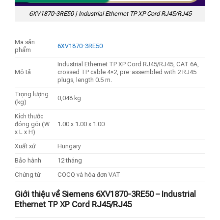
6XV1870-3RE50 | Industrial Ethernet TP XP Cord RJ45/RJ45
Mã sản
6XV1870-3RE50
phẩm
Industrial Ethernet TP XP Cord RJ45/RJ45, CAT 6A,
Mô tả
crossed TP cable 4×2, pre-assembled with 2 RJ45
plugs, length 0.5 m.
Trọng lượng
0,048 kg
(kg)
Kích thước
đóng gói (W
1.00 x 1.00 x 1.00
x L x H)
Xuất xứ
Hungary
Bảo hành
12 tháng
Chứng từ
COCQ và hóa đơn VAT
Giới thiệu về Siemens 6XV1870-3RE50 – Industrial
Ethernet TP XP Cord RJ45/RJ45