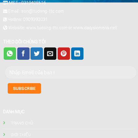
MST : 0319408516
Email : son@tudong-ttc.com
Hotline: 0909393031
Website: www.tudong-ttc.com or www.dailysiemens.net
THEO DÕI CHÚNG TÔI
DANH MỤC
TRANG CHỦ
GIỚI THIỆU