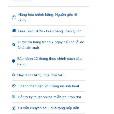
Hàng hóa chính hãng. Nguồn gốc rõ
📦
ràng
🚚
Free Ship HCM - Giao hàng Toàn Quốc
Được trả hàng trong 7 ngày nếu có lỗi do
🔄
Nhà sản xuất
Bảo hành 12 tháng theo chính sách của
🛡️
hàng .
♻️
Đầy đủ CO/CQ, hóa đơn VAT
💳
Thanh toán tiện lợi. Công nợ linh hoạt
💬
Hỗ trợ kỹ thuật online miễn phí trọn đời
💰
Tư vấn chuyên sâu, quà tặng hấp dẫn