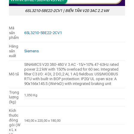
6SL3210-5BE22-2CV1 | BIẾN TẦN V20 3AC 2.2 kW
Mã
sản
6SL3210-5BE22-2CV1
phẩm
Hãng
sản
Siemens
xuất
SINAMICS V20 380-480 V 3 AC -15/+10% 47-63Hz rated
power 2.2 kW with 150% overload for 60 sec. Integrated
Mô tả
filter C3 I/O: 4 DI, 2 DO,2 AI, 1 AQ fieldbus: USS/MODBUS
RTU with built-in BOP protection: IP20/ UL open size: A
90x166x145.5 (WxHxD) with integrated braking unit
Trọng
1,050 Kg
lượng
(kg)
Kích
thước
đóng
140,00 x 220,00 x 180,00
gói (W
x L x