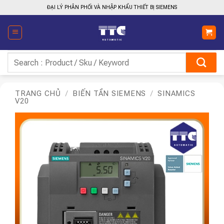
Bỏ
ĐẠI LÝ PHÂN PHỐI VÀ NHẬP KHẨU THIẾT BỊ SIEMENS
qua
nội
dung
Tìm
kiếm:
TRANG CHỦ
/
BIẾN TẦN SIEMENS
/
SINAMICS
V20