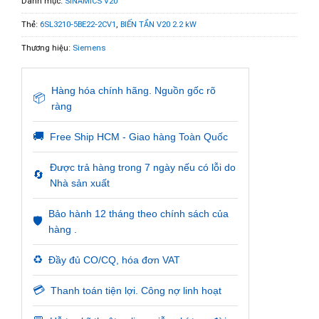
Danh mục:
SINAMICS V20
Thẻ:
6SL3210-5BE22-2CV1
,
BIẾN TẦN V20 2.2 kW
Thương hiệu:
Siemens
Hàng hóa chính hãng. Nguồn gốc rõ
📦
ràng
🚚
Free Ship HCM - Giao hàng Toàn Quốc
Được trả hàng trong 7 ngày nếu có lỗi do
🔄
Nhà sản xuất
Bảo hành 12 tháng theo chính sách của
🛡️
hàng .
♻️
Đầy đủ CO/CQ, hóa đơn VAT
💳
Thanh toán tiện lợi. Công nợ linh hoạt