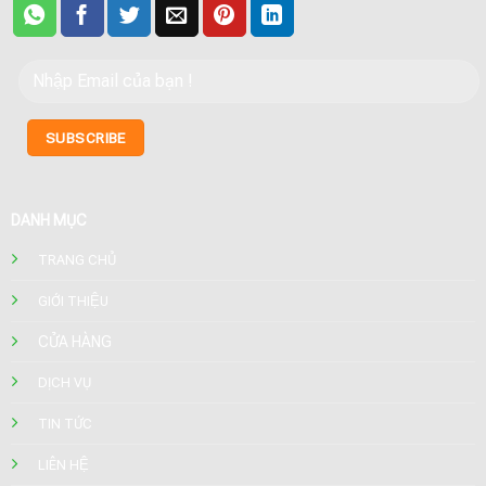
DANH MỤC
TRANG CHỦ
GIỚI THIỆU
CỬA HÀNG
DỊCH VỤ
TIN TỨC
LIÊN HỆ