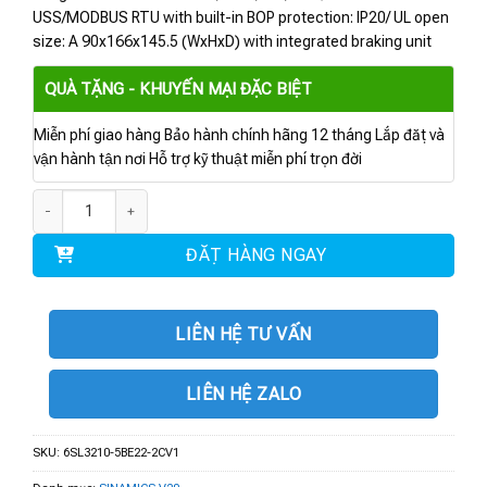
USS/MODBUS RTU with built-in BOP protection: IP20/ UL open
size: A 90x166x145.5 (WxHxD) with integrated braking unit
QUÀ TẶNG - KHUYẾN MẠI ĐẶC BIỆT
Miễn phí giao hàng Bảo hành chính hãng 12 tháng Lắp đặt và
vận hành tận nơi Hỗ trợ kỹ thuật miễn phí trọn đời
6SL3210-5BE22-2CV1 | BIẾN TẦN V20 3AC 2.2 kW số lượng
ĐẶT HÀNG NGAY
LIÊN HỆ TƯ VẤN
LIÊN HỆ ZALO
SKU:
6SL3210-5BE22-2CV1