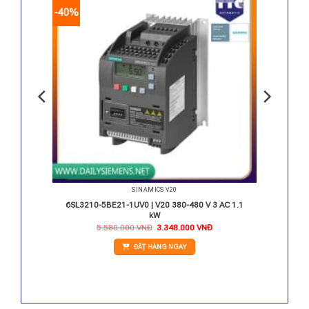
-40%
SINAMICS V20
AC FSAD
6SL3210-5BE21-1UV0 | V20 380-480 V 3 AC 1.1
kW
iá
Giá
Giá
5.580.000
VNĐ
3.348.000
VNĐ
iện
gốc
hiện
i
là:
tại
ĐẶT HÀNG NGAY
:
5.580.000 VNĐ.
là:
.050.000 VNĐ.
3.348.000 VNĐ.