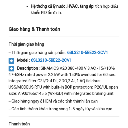
Hệ thống xử lý nước, HVAC, tăng áp:
tích hợp điều
khiển PID ổn định.
Giao hàng & Thanh toán
Thời gian giao hàng
– Thời gian giao hàng sản phẩm:
6SL3210-5BE22-2CV1
Model
:
6SL3210-5BE22-2CV1
Description
: SINAMICS V20 380-480 V 3 AC -15/+10%
47-63Hz rated power 2.2 kW with 150% overload for 60 sec.
Integrated filter C3 I/O: 4 DI, 2 DO,2 AI, 1 AQ fieldbus:
USS/MODBUS RTU with built-in BOP protection: IP20/ UL open
size: A 90x166x145.5 (WxHxD) with integrated braking unit
– Giao hàng ngay ở HCM và các tỉnh thành lân cận
– Các tỉnh thành khác trong vòng 1-5 ngày tùy vào khu vực
Thanh toán