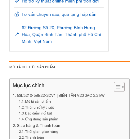
💬
Hỗ trợ kỹ thuật online miễn phí trọn đời
💰
Tư vấn chuyên sâu, quà tặng hấp dẫn
62 Đường Số 20, Phường Bình Hưng
📍
Hòa, Quận Bình Tân, Thành phố Hồ Chí
Minh, Việt Nam
MÔ TẢ CHI TIẾT SẢN PHẨM
Mục lục chính
6SL3210-5BE22-2CV1 | BIẾN TẦN V20 3AC 2.2 kW
Mô tả sản phẩm
Thông số kỹ thuật
Đặc điểm nổi bật
Ứng dụng sản phẩm
Giao hàng & Thanh toán
Thời gian giao hàng
Thanh toán