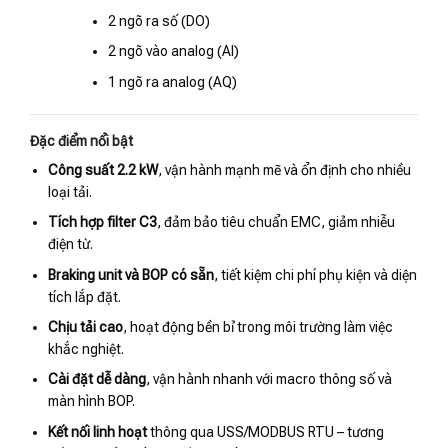
2 ngõ ra số (DO)
2 ngõ vào analog (AI)
1 ngõ ra analog (AQ)
Đặc điểm nổi bật
Công suất 2.2 kW
, vận hành mạnh mẽ và ổn định cho nhiều
loại tải.
Tích hợp filter C3
, đảm bảo tiêu chuẩn EMC, giảm nhiễu
điện từ.
Braking unit và BOP có sẵn
, tiết kiệm chi phí phụ kiện và diện
tích lắp đặt.
Chịu tải cao
, hoạt động bền bỉ trong môi trường làm việc
khắc nghiệt.
Cài đặt dễ dàng
, vận hành nhanh với macro thông số và
màn hình BOP.
Kết nối linh hoạt
thông qua USS/MODBUS RTU – tương