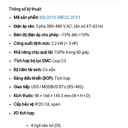
Thông số kỹ thuật
Mã sản phẩm:
6SL3210-5BE22-2CV1
Điện áp vào:
3 pha 380–480 V AC, tần số 47–63 Hz
Biên độ điện áp cho phép:
–15% đến +10%
Công suất định mức:
2.2 kW (≈ 3 HP)
Khả năng chịu quá tải:
150% trong 60 giây
Tích hợp bộ lọc EMC:
Loại C3
Bộ hãm tái sinh:
Có sẵn
Bảng điều khiển (BOP):
Tích hợp
Giao tiếp:
USS / MODBUS RTU (RS-485)
Kích thước:
90 × 166 × 145.5 mm (W × H × D)
Cấp bảo vệ:
IP20 / UL open
I/O tích hợp:
4 ngõ vào số (DI)