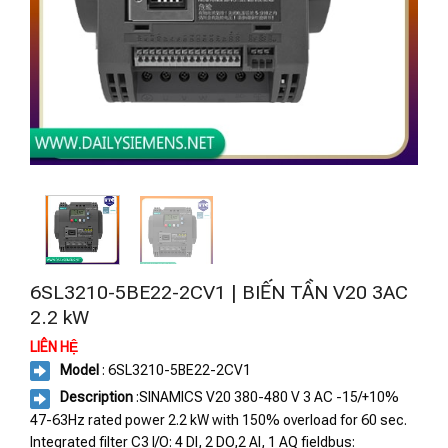
6SL3210-5BE22-2CV1 | BIẾN TẦN V20 3AC
2.2 kW
LIÊN HỆ
Model
: 6SL3210-5BE22-2CV1
Description
:SINAMICS V20 380-480 V 3 AC -15/+10%
47-63Hz rated power 2.2 kW with 150% overload for 60 sec.
Integrated filter C3 I/O: 4 DI, 2 DO,2 AI, 1 AQ fieldbus: