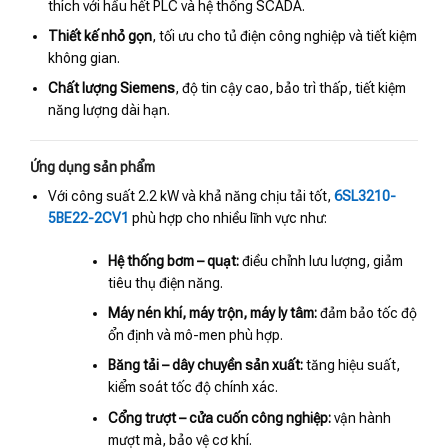
thích với hầu hết PLC và hệ thống SCADA.
Thiết kế nhỏ gọn
, tối ưu cho tủ điện công nghiệp và tiết kiệm
không gian.
Chất lượng Siemens
, độ tin cậy cao, bảo trì thấp, tiết kiệm
năng lượng dài hạn.
Ứng dụng sản phẩm
Với công suất 2.2 kW và khả năng chịu tải tốt,
6SL3210-
5BE22-2CV1
phù hợp cho nhiều lĩnh vực như:
Hệ thống bơm – quạt:
điều chỉnh lưu lượng, giảm
tiêu thụ điện năng.
Máy nén khí, máy trộn, máy ly tâm:
đảm bảo tốc độ
ổn định và mô-men phù hợp.
Băng tải – dây chuyền sản xuất:
tăng hiệu suất,
kiểm soát tốc độ chính xác.
Cổng trượt – cửa cuốn công nghiệp:
vận hành
mượt mà, bảo vệ cơ khí.