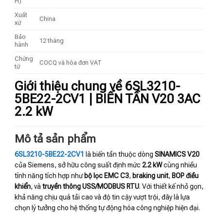
H)
Xuất
China
xứ
Bảo
12 tháng
hành
Chứng
COCQ và hóa đơn VAT
từ
Giới thiệu chung về 6SL3210-
5BE22-2CV1 | BIẾN TẦN V20 3AC
2.2 kW
Mô tả sản phẩm
6SL3210-5BE22-2CV1
là biến tần thuộc dòng
SINAMICS V20
của Siemens, sở hữu công suất định mức
2.2 kW
cùng nhiều
tính năng tích hợp như
bộ lọc EMC C3
,
braking unit
,
BOP điều
khiển
, và
truyền thông USS/MODBUS RTU
. Với thiết kế nhỏ gọn,
khả năng chịu quá tải cao và độ tin cậy vượt trội, đây là lựa
chọn lý tưởng cho hệ thống tự động hóa công nghiệp hiện đại.