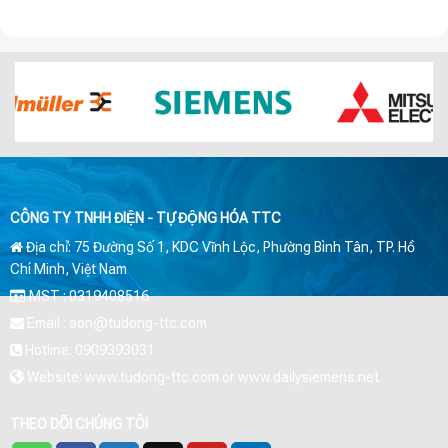
CÔNG TY TNHH ĐIỆN - TỰ ĐỘNG HÓA TTC
Địa chỉ: 75 Đường Số 1, KDC Vĩnh Lộc, Phường Bình Tân, TP. Hồ
Chí Minh, Việt Nam
MST : 0319408516
Email : son@tudong-ttc.com
Hotline: 0909393031
Website: www.tudong-ttc.com or www.dailysiemens.net
THEO DÕI CHÚNG TÔI