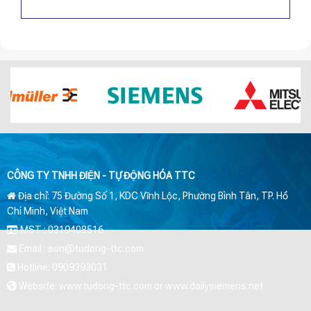
CÔNG TY TNHH ĐIỆN - TỰ ĐỘNG HÓA TTC
Địa chỉ: 75 Đường Số 1, KDC Vĩnh Lộc, Phường Bình Tân, TP. Hồ
Chí Minh, Việt Nam
MST : 0319408516
Email : son@tudong-ttc.com
Hotline: 0909393031
Website: www.tudong-ttc.com or www.dailysiemens.net