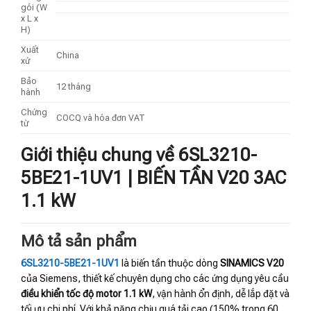
gói (W
x L x
H)
Xuất
China
xứ
Bảo
12 tháng
hành
Chứng
COCQ và hóa đơn VAT
từ
Giới thiệu chung về 6SL3210-
5BE21-1UV1 | BIẾN TẦN V20 3AC
1.1 kW
Mô tả sản phẩm
6SL3210-5BE21-1UV1
là biến tần thuộc dòng
SINAMICS V20
của Siemens, thiết kế chuyên dụng cho các ứng dụng yêu cầu
điều khiển tốc độ motor 1.1 kW
, vận hành ổn định, dễ lắp đặt và
tối ưu chi phí. Với khả năng chịu quá tải cao (150% trong 60