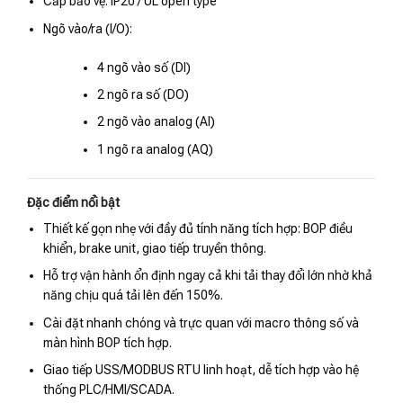
Cấp bảo vệ: IP20 / UL open type
Ngõ vào/ra (I/O):
4 ngõ vào số (DI)
2 ngõ ra số (DO)
2 ngõ vào analog (AI)
1 ngõ ra analog (AQ)
Đặc điểm nổi bật
Thiết kế gọn nhẹ với đầy đủ tính năng tích hợp: BOP điều
khiển, brake unit, giao tiếp truyền thông.
Hỗ trợ vận hành ổn định ngay cả khi tải thay đổi lớn nhờ khả
năng chịu quá tải lên đến 150%.
Cài đặt nhanh chóng và trực quan với macro thông số và
màn hình BOP tích hợp.
Giao tiếp USS/MODBUS RTU linh hoạt, dễ tích hợp vào hệ
thống PLC/HMI/SCADA.