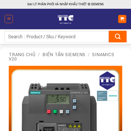
Bỏ
ĐẠI LÝ PHÂN PHỐI VÀ NHẬP KHẨU THIẾT BỊ SIEMENS
qua
nội
dung
Tìm
kiếm:
TRANG CHỦ
/
BIẾN TẦN SIEMENS
/
SINAMICS
V20