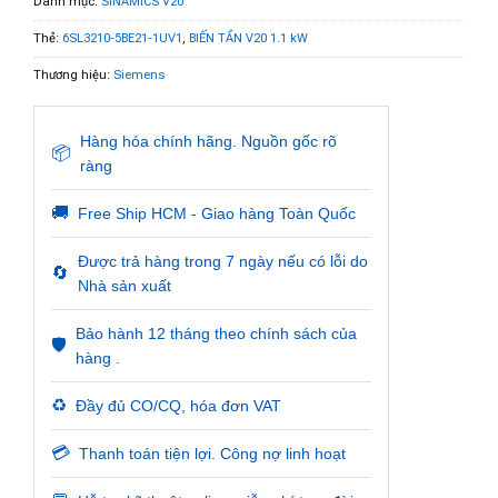
Danh mục:
SINAMICS V20
Thẻ:
6SL3210-5BE21-1UV1
,
BIẾN TẦN V20 1.1 kW
Thương hiệu:
Siemens
Hàng hóa chính hãng. Nguồn gốc rõ
📦
ràng
🚚
Free Ship HCM - Giao hàng Toàn Quốc
Được trả hàng trong 7 ngày nếu có lỗi do
🔄
Nhà sản xuất
Bảo hành 12 tháng theo chính sách của
🛡️
hàng .
♻️
Đầy đủ CO/CQ, hóa đơn VAT
💳
Thanh toán tiện lợi. Công nợ linh hoạt