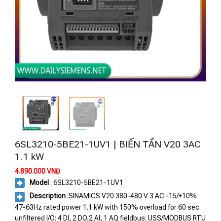
6SL3210-5BE21-1UV1 | BIẾN TẦN V20 3AC
1.1 kW
4.890.000
VNĐ
Model
: 6SL3210-5BE21-1UV1
Description
:SINAMICS V20 380-480 V 3 AC -15/+10%
47-63Hz rated power 1.1 kW with 150% overload for 60 sec.
unfiltered I/O: 4 DI, 2 DO,2 AI, 1 AQ fieldbus: USS/MODBUS RTU