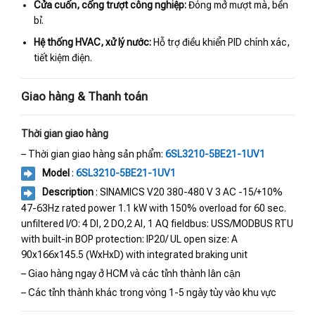
Cửa cuốn, cổng trượt công nghiệp:
Đóng mở mượt mà, bền
bỉ.
Hệ thống HVAC, xử lý nước:
Hỗ trợ điều khiển PID chính xác,
tiết kiệm điện.
Giao hàng & Thanh toán
Thời gian giao hàng
– Thời gian giao hàng sản phẩm:
6SL3210-5BE21-1UV1
Model
:
6SL3210-5BE21-1UV1
Description
: SINAMICS V20 380-480 V 3 AC -15/+10%
47-63Hz rated power 1.1 kW with 150% overload for 60 sec.
unfiltered I/O: 4 DI, 2 DO,2 AI, 1 AQ fieldbus: USS/MODBUS RTU
with built-in BOP protection: IP20/ UL open size: A
90x166x145.5 (WxHxD) with integrated braking unit
– Giao hàng ngay ở HCM và các tỉnh thành lân cận
– Các tỉnh thành khác trong vòng 1-5 ngày tùy vào khu vực