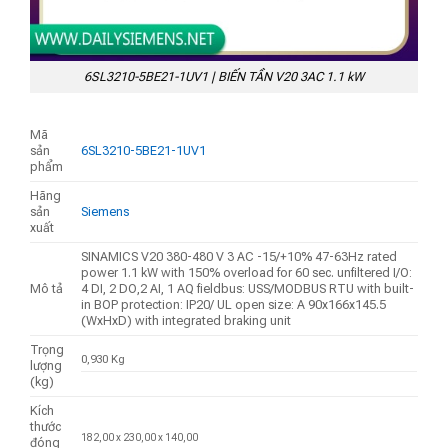
6SL3210-5BE21-1UV1 | BIẾN TẦN V20 3AC 1.1 kW
Mã
sản
6SL3210-5BE21-1UV1
phẩm
Hãng
sản
Siemens
xuất
SINAMICS V20 380-480 V 3 AC -15/+10% 47-63Hz rated
power 1.1 kW with 150% overload for 60 sec. unfiltered I/O:
Mô tả
4 DI, 2 DO,2 AI, 1 AQ fieldbus: USS/MODBUS RTU with built-
in BOP protection: IP20/ UL open size: A 90x166x145.5
(WxHxD) with integrated braking unit
Trọng
0,930 Kg
lượng
(kg)
Kích
thước
182,00 x 230,00 x 140,00
đóng