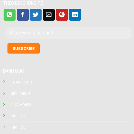
THEO DÕI CHÚNG TÔI
DANH MỤC
TRANG CHỦ
GIỚI THIỆU
CỬA HÀNG
DỊCH VỤ
TIN TỨC