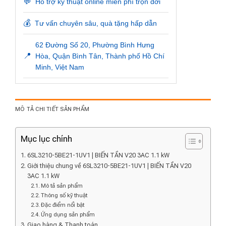
💬
Hỗ trợ kỹ thuật online miễn phí trọn đời
💰
Tư vấn chuyên sâu, quà tặng hấp dẫn
62 Đường Số 20, Phường Bình Hưng
📍
Hòa, Quận Bình Tân, Thành phố Hồ Chí
Minh, Việt Nam
MÔ TẢ CHI TIẾT SẢN PHẨM
Mục lục chính
6SL3210-5BE21-1UV1 | BIẾN TẦN V20 3AC 1.1 kW
Giới thiệu chung về 6SL3210-5BE21-1UV1 | BIẾN TẦN V20
3AC 1.1 kW
Mô tả sản phẩm
Thông số kỹ thuật
Đặc điểm nổi bật
Ứng dụng sản phẩm
Giao hàng & Thanh toán