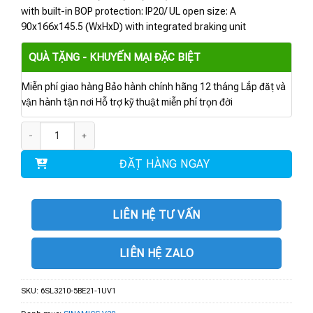
with built-in BOP protection: IP20/ UL open size: A
90x166x145.5 (WxHxD) with integrated braking unit
QUÀ TẶNG - KHUYẾN MẠI ĐẶC BIỆT
Miễn phí giao hàng Bảo hành chính hãng 12 tháng Lắp đặt và
vận hành tận nơi Hỗ trợ kỹ thuật miễn phí trọn đời
6SL3210-5BE21-1UV1 | BIẾN TẦN V20 3AC 1.1 kW số lượng
ĐẶT HÀNG NGAY
LIÊN HỆ TƯ VẤN
LIÊN HỆ ZALO
SKU:
6SL3210-5BE21-1UV1