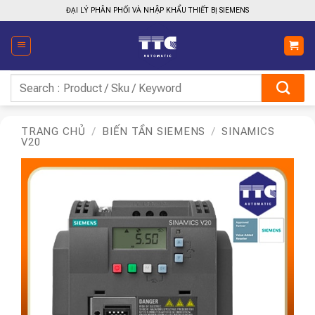
Bỏ
ĐẠI LÝ PHÂN PHỐI VÀ NHẬP KHẨU THIẾT BỊ SIEMENS
qua
nội
dung
Tìm
kiếm:
TRANG CHỦ
/
BIẾN TẦN SIEMENS
/
SINAMICS
V20