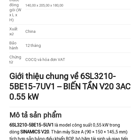
đóng
140,00 x 205,00 x 180,00
gói (W
x L x
H)
Xuất
China
xứ
Bảo
12 tháng
hành
Chứng
COCQ và hóa đơn VAT
từ
Giới thiệu chung về 6SL3210-
5BE15-7UV1 – BIẾN TẦN V20 3AC
0.55 kW
Mô tả sản phẩm
6SL3210-5BE15-5UV1
là model công suất 0,55 kW trong
dòng
SINAMICS V20
. Thân máy Size A (90 × 150 × 145,5 mm)
tích hợp sẵn bảng điều khiển BOP, bộ hãm tái sinh và giao tiếp