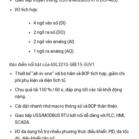
Giao tiếp truyền thông: USS & MODBUS RTU (RS-485)
I/O tích hợp:
4 ngõ vào số (DI)
2 ngõ ra số (DO)
2 ngõ vào analog (AI)
1 ngõ ra analog (AQ)
Đặc điểm nổi bật của 6SL3210-5BE15-5UV1
Thiết kế “all-in-one” với bộ hãm và BOP tích hợp, giảm chi
phí phụ kiện và diện tích tủ.
Chịu quá tải 150 % / 60 s, đáp ứng tốt các tải khởi động
nặng.
Cài đặt nhanh nhờ macro thông số và BOP thân thiện.
Giao tiếp USS/MODBUS RTU kết nối dễ dàng với PLC, HMI,
SCADA.
I/O đa dạng hỗ trợ nhiều phương thức điều khiển: PID, đa tốc
độ, điều khiển tần số.