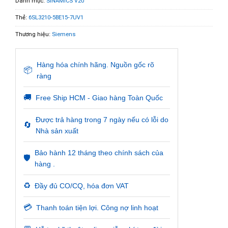
Danh mục:
SINAMICS V20
Thẻ:
6SL3210-5BE15-7UV1
Thương hiệu:
Siemens
Hàng hóa chính hãng. Nguồn gốc rõ
📦
ràng
🚚
Free Ship HCM - Giao hàng Toàn Quốc
Được trả hàng trong 7 ngày nếu có lỗi do
🔄
Nhà sản xuất
Bảo hành 12 tháng theo chính sách của
🛡️
hàng .
♻️
Đầy đủ CO/CQ, hóa đơn VAT
💳
Thanh toán tiện lợi. Công nợ linh hoạt