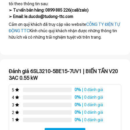
tôi theo thông tin sau:
➢ Tư vấn bán hàng: 0899 885 226(call/zalo)
➢ Email: le.ducdo@tudong-ttc.com
Cảm ơn quý khách đã truy cập vào website
CÔNG TY ĐIỆN TỰ
ĐỘNG TTC
Kính chúc quý khách nhận được những thông tin
hữu ích và có những trải nghiệm tuyệt vời trên trang.
Đánh giá 6SL3210-5BE15-7UV1 | BIẾN TẦN V20
3AC 0.55 kW
0%
| 0 đánh giá
5
0%
| 0 đánh giá
4
0%
| 0 đánh giá
3
0%
| 0 đánh giá
2
0%
| 0 đánh giá
1