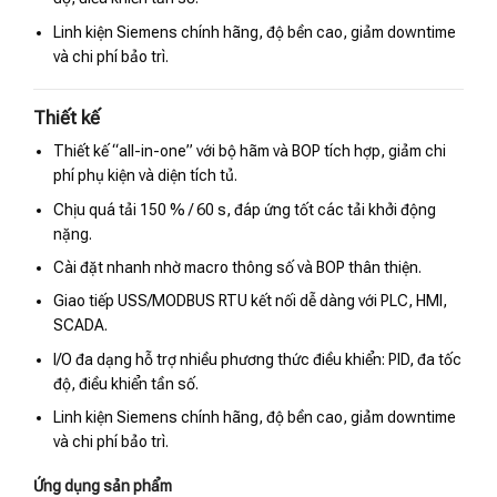
Linh kiện Siemens chính hãng, độ bền cao, giảm downtime
và chi phí bảo trì.
Thiết kế
Thiết kế “all-in-one” với bộ hãm và BOP tích hợp, giảm chi
phí phụ kiện và diện tích tủ.
Chịu quá tải 150 % / 60 s, đáp ứng tốt các tải khởi động
nặng.
Cài đặt nhanh nhờ macro thông số và BOP thân thiện.
Giao tiếp USS/MODBUS RTU kết nối dễ dàng với PLC, HMI,
SCADA.
I/O đa dạng hỗ trợ nhiều phương thức điều khiển: PID, đa tốc
độ, điều khiển tần số.
Linh kiện Siemens chính hãng, độ bền cao, giảm downtime
và chi phí bảo trì.
Ứng dụng sản phẩm