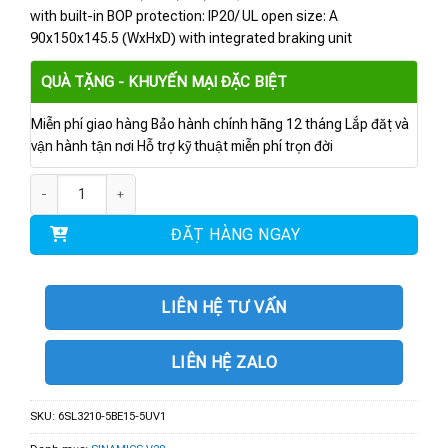
with built-in BOP protection: IP20/ UL open size: A
90x150x145.5 (WxHxD) with integrated braking unit
QUÀ TẶNG - KHUYẾN MẠI ĐẶC BIỆT
Miễn phí giao hàng Bảo hành chính hãng 12 tháng Lắp đặt và
vận hành tận nơi Hỗ trợ kỹ thuật miễn phí trọn đời
6SL3210-5BE15-7UV1 | BIẾN TẦN V20 3AC 0.55 kW số lượng
ĐẶT HÀNG NGAY
LIÊN HỆ TƯ VẤN
LIÊN HỆ ZALO
SKU:
6SL3210-5BE15-5UV1