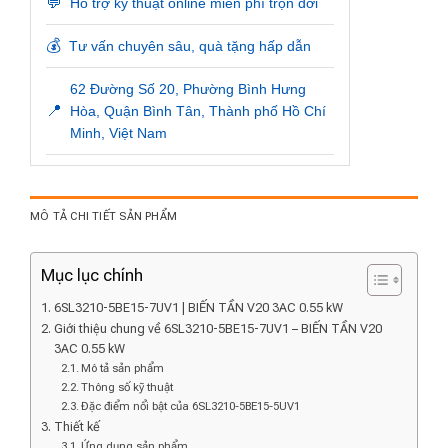
💬
Hỗ trợ kỹ thuật online miễn phí trọn đời
💰
Tư vấn chuyên sâu, quà tặng hấp dẫn
62 Đường Số 20, Phường Bình Hưng
📍
Hòa, Quận Bình Tân, Thành phố Hồ Chí
Minh, Việt Nam
MÔ TẢ CHI TIẾT SẢN PHẨM
Mục lục chính
6SL3210-5BE15-7UV1 | BIẾN TẦN V20 3AC 0.55 kW
Giới thiệu chung về 6SL3210-5BE15-7UV1 – BIẾN TẦN V20
3AC 0.55 kW
Mô tả sản phẩm
Thông số kỹ thuật
Đặc điểm nổi bật của 6SL3210-5BE15-5UV1
Thiết kế
Ứng dụng sản phẩm