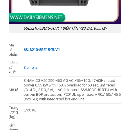
6SL3210-5BE15-7UV1 | BIẾN TẦN V20 3AC 0.55 kW
Mã
sản
6SL3210-5BE15-7UV1
phẩm
Hãng
sản
Siemens
xuất
SINAMICS V20 380-480 V 3 AC -15/+10% 47-63Hz rated
power 0.55 kW with 150% overload for 60 sec. unfiltered
Mô tả
I/O: 4 DI, 2 DO,2 AI, 1 AQ fieldbus: USS/MODBUS RTU with
built-in BOP protection: IP20/ UL open size: A 90x150x145.5
(WxHxD) with integrated braking unit
Trọng
0,930 Kg
lượng
(kg)
Kích
thước