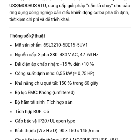
USS/MODBUS RTU, cung cấp giải pháp “cắm là chạy” cho các
ứng dụng công nghiệp cần điều khiển động cơ ba pha ổn định,
tiết kiệm chi phí và dễ triển khai.
Thông số kỹ thuật
Mã sản phẩm: 6SL3210-5BE15-5UV1
Nguồn cấp: 3 pha 380–480 V AC, 47–63 Hz
Dải điện áp chấp nhận: –15 % đến +10 %
Công suất định mức: 0,55 kW (≈ 0,75 HP)
Khả năng chịu quá tải: 150 % trong 60 giây
Bộ lọc EMC: Không (unfiltered)
Bộ hãm tái sinh: Tích hợp sẵn
Tích hợp BOP: Có
Cấp bảo vệ: IP20 / UL open type
Kích thước (W × H × D): 90 × 150 × 145,5 mm