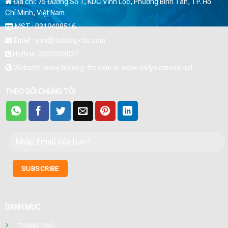
Địa chỉ: 75 Đường Số 1, KDC Vĩnh Lộc, Phường Bình Tân, TP. Hồ
Chí Minh, Việt Nam
MST : 0319408516
Email : son@tudong-ttc.com
Hotline: 0909393031
Website: www.tudong-ttc.com or www.dailysiemens.net
THEO DÕI CHÚNG TÔI
DANH MỤC
TRANG CHỦ