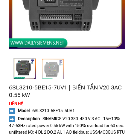
6SL3210-5BE15-7UV1 | BIẾN TẦN V20 3AC
0.55 kW
LIÊN HỆ
Model
: 6SL3210-5BE15-5UV1
Description
: SINAMICS V20 380-480 V 3 AC -15/+10%
47-63Hz rated power 0.55 kW with 150% overload for 60 sec.
unfiltered I/O: 4 DI, 2 DO,2 AI, 1 AQ fieldbus: USS/MODBUS RTU