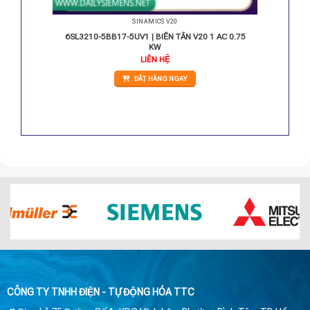
SINAMICS V20
PHASE 15
6SL3210-5BB17-5UV1 | BIẾN TẦN V20 1 AC 0.75
KW
Giá
LIÊN HỆ
hiện
tại
ĐẶT HÀNG NGAY
.
là:
12.520.000 VNĐ.
CÔNG TY TNHH ĐIỆN - TỰ ĐỘNG HÓA TTC