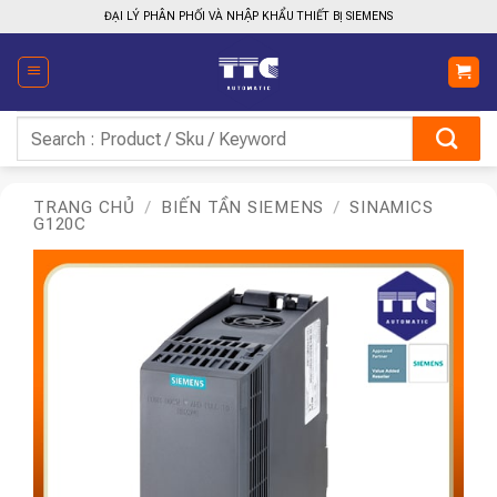
Bỏ
ĐẠI LÝ PHÂN PHỐI VÀ NHẬP KHẨU THIẾT BỊ SIEMENS
qua
nội
dung
Tìm
kiếm:
TRANG CHỦ
/
BIẾN TẦN SIEMENS
/
SINAMICS
G120C