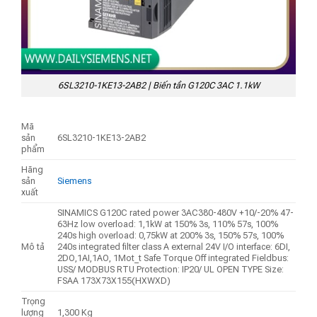
6SL3210-1KE13-2AB2 | Biến tần G120C 3AC 1.1kW
Mã
sản
6SL3210-1KE13-2AB2
phẩm
Hãng
sản
Siemens
xuất
SINAMICS G120C rated power 3AC380-480V +10/-20% 47-
63Hz low overload: 1,1kW at 150% 3s, 110% 57s, 100%
240s high overload: 0,75kW at 200% 3s, 150% 57s, 100%
Mô tả
240s integrated filter class A external 24V I/O interface: 6DI,
2DO,1AI,1AO, 1Mot_t Safe Torque Off integrated Fieldbus:
USS/ MODBUS RTU Protection: IP20/ UL OPEN TYPE Size:
FSAA 173X73X155(HXWXD)
Trọng
lượng
1,300 Kg