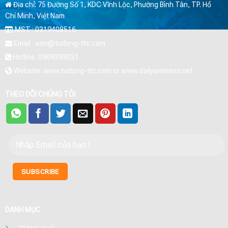
Địa chỉ: 75 Đường Số 1, KDC Vĩnh Lộc, Phường Bình Tân, TP. Hồ
Chí Minh, Việt Nam
MST : 0319408516
Email : son@tudong-ttc.com
Hotline: 0909393031
Website: www.tudong-ttc.com or www.dailysiemens.net
THEO DÕI CHÚNG TÔI
DANH MỤC