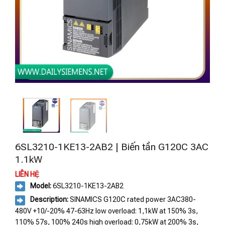
6SL3210-1KE13-2AB2 | Biến tần G120C 3AC
1.1kW
LIÊN HỆ
Model:
6SL3210-1KE13-2AB2
Description:
SINAMICS G120C rated power 3AC380-
480V +10/-20% 47-63Hz low overload: 1,1kW at 150% 3s,
110% 57s, 100% 240s high overload: 0,75kW at 200% 3s,