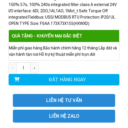
150% 57s, 100% 240s integrated filter class A external 24V
I/O interface: 6DI, 2DO,1AI,1AO, 1Mot_t Safe Torque Off
integrated Fieldbus: USS/ MODBUS RTU Protection: IP20/ UL
OPEN TYPE Size: FSAA 173X73X155(HXWXD)
QUÀ TẶNG - KHUYẾN MẠI ĐẶC BIỆT
Miễn phí giao hàng Bảo hành chính hãng 12 tháng Lắp đặt và
vận hành tận nơi Hỗ trợ kỹ thuật miễn phí trọn đời
6SL3210-1KE13-2AB2 | Biến tần G120C 3AC 1.1kW số lượng
ĐẶT HÀNG NGAY
LIÊN HỆ TƯ VẤN
LIÊN HỆ ZALO