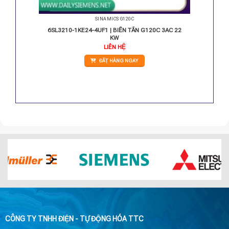
SINAMICS G120C
 3AC 15
6SL3210-1KE24-4UF1 | BIẾN TẦN G120C 3AC 22
KW
Giá
LIÊN HỆ
hiện
tại
ĐẶT HÀNG NGAY
.
là:
20.050.000 VNĐ.
CÔNG TY TNHH ĐIỆN - TỰ ĐỘNG HÓA TTC