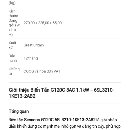
(kg)
Kích
thước
đóng
270,00 x 225,00 x 85,00
gói (W
x L x
H)
Xuất
Great Britain
xứ
Bảo
12 tháng
hành
Chứng
COCQ và hóa đơn VAT
từ
Giới thiệu Biến Tần G120C 3AC 1.1kW – 6SL3210-
1KE13-2AB2
Tổng quan
Biến tần
Siemens G120C 6SL3210-1KE13-2AB2
là giải pháp
điều khiển động cơ mạnh mẽ, nhỏ gọn và đáng tin cậy, phù hợp