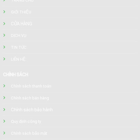
TRANG CHỦ
GIỚI THIỆU
CỬA HÀNG
DỊCH VỤ
TIN TỨC
LIÊN HỆ
CHÍNH SÁCH
Chính sách thanh toán
Chính sách bán hàng
Chính sách bảo hành
Quy định công ty
Chính sách bảo mật