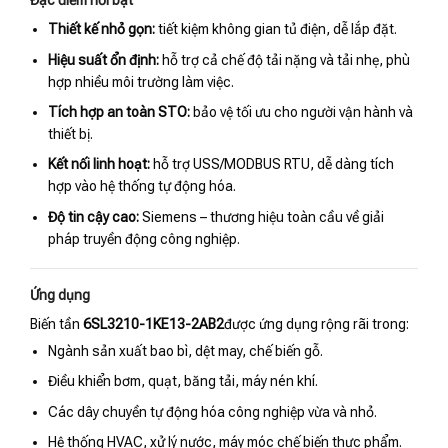
Đặc điểm nổi bật
Thiết kế nhỏ gọn:
tiết kiệm không gian tủ điện, dễ lắp đặt.
Hiệu suất ổn định:
hỗ trợ cả chế độ tải nặng và tải nhẹ, phù
hợp nhiều môi trường làm việc.
Tích hợp an toàn STO:
bảo vệ tối ưu cho người vận hành và
thiết bị.
Kết nối linh hoạt:
hỗ trợ USS/MODBUS RTU, dễ dàng tích
hợp vào hệ thống tự động hóa.
Độ tin cậy cao:
Siemens – thương hiệu toàn cầu về giải
pháp truyền động công nghiệp.
Ứng dụng
Biến tần
6SL3210-1KE13-2AB2
được ứng dụng rộng rãi trong:
Ngành sản xuất bao bì, dệt may, chế biến gỗ.
Điều khiển bơm, quạt, băng tải, máy nén khí.
Các dây chuyền tự động hóa công nghiệp vừa và nhỏ.
Hệ thống HVAC, xử lý nước, máy móc chế biến thực phẩm.