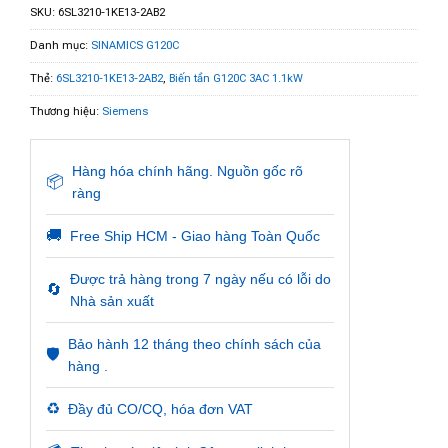
SKU:
6SL3210-1KE13-2AB2
Danh mục:
SINAMICS G120C
Thẻ:
6SL3210-1KE13-2AB2
,
Biến tần G120C 3AC 1.1kW
Thương hiệu:
Siemens
Hàng hóa chính hãng. Nguồn gốc rõ
📦
ràng
🚚
Free Ship HCM - Giao hàng Toàn Quốc
Được trả hàng trong 7 ngày nếu có lỗi do
🔄
Nhà sản xuất
Bảo hành 12 tháng theo chính sách của
🛡️
hàng .
♻️
Đầy đủ CO/CQ, hóa đơn VAT