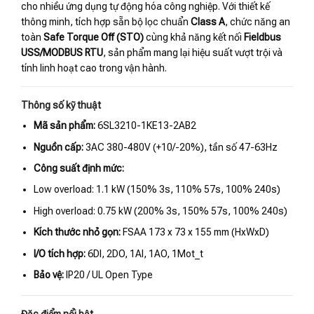
cho nhiều ứng dụng tự động hóa công nghiệp. Với thiết kế
thông minh, tích hợp sẵn bộ lọc chuẩn
Class A
, chức năng an
toàn
Safe Torque Off (STO)
cùng khả năng kết nối
Fieldbus
USS/MODBUS RTU
, sản phẩm mang lại hiệu suất vượt trội và
tính linh hoạt cao trong vận hành.
Thông số kỹ thuật
Mã sản phẩm:
6SL3210-1KE13-2AB2
Nguồn cấp:
3AC 380-480V (+10/-20%), tần số 47-63Hz
Công suất định mức:
Low overload: 1.1 kW (150% 3s, 110% 57s, 100% 240s)
High overload: 0.75 kW (200% 3s, 150% 57s, 100% 240s)
Kích thước nhỏ gọn:
FSAA 173 x 73 x 155 mm (HxWxD)
I/O tích hợp:
6DI, 2DO, 1AI, 1AO, 1Mot_t
Bảo vệ:
IP20 / UL Open Type