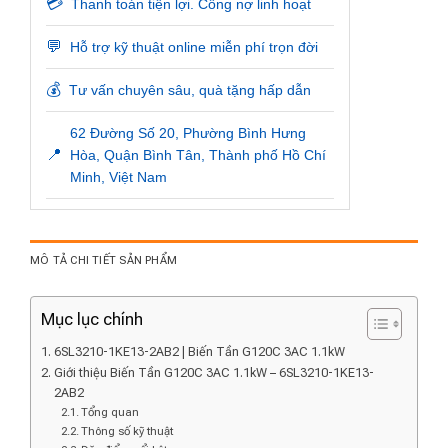
💳
Thanh toán tiện lợi. Công nợ linh hoạt
💬
Hỗ trợ kỹ thuật online miễn phí trọn đời
💰
Tư vấn chuyên sâu, quà tặng hấp dẫn
62 Đường Số 20, Phường Bình Hưng
📍
Hòa, Quận Bình Tân, Thành phố Hồ Chí
Minh, Việt Nam
MÔ TẢ CHI TIẾT SẢN PHẨM
Mục lục chính
6SL3210-1KE13-2AB2 | Biến Tần G120C 3AC 1.1kW
Giới thiệu Biến Tần G120C 3AC 1.1kW – 6SL3210-1KE13-
2AB2
Tổng quan
Thông số kỹ thuật