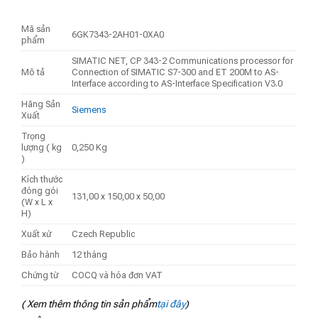
Mã sản
6GK7343-2AH01-0XA0
phẩm
SIMATIC NET, CP 343-2 Communications processor for
Mô tả
Connection of SIMATIC S7-300 and ET 200M to AS-
Interface according to AS-Interface Specification V3.0
Hãng Sản
Siemens
Xuất
Trọng
lượng ( kg
0,250 Kg
)
Kích thước
đóng gói
131,00 x 150,00 x 50,00
(W x L x
H)
Xuất xứ
Czech Republic
Bảo hành
12 tháng
Chứng từ
COCQ và hóa đơn VAT
( Xem thêm thông tin sản phẩm
tại đây
)