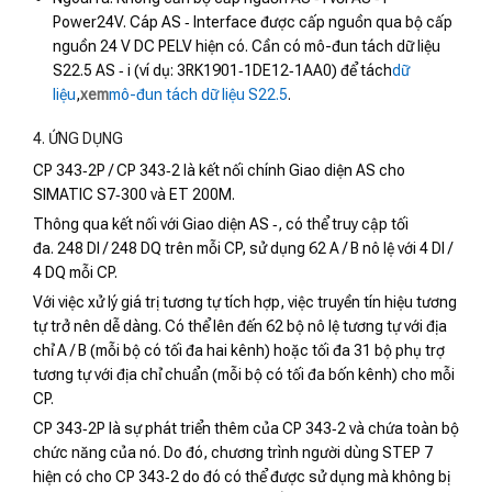
Power24V. Cáp AS ‑ Interface được cấp nguồn qua bộ cấp
nguồn 24 V DC PELV hiện có. Cần có mô-đun tách dữ liệu
S22.5 AS ‑ i (ví dụ: 3RK1901‑1DE12‑1AA0) để tách
dữ
liệu
,
xem
mô-đun tách dữ liệu S22.5
.
4. ỨNG DỤNG
CP 343‑2P / CP 343‑2 là kết nối chính Giao diện AS cho
SIMATIC S7‑300 và ET 200M.
Thông qua kết nối với Giao diện AS ‑, có thể truy cập tối
đa. 248 DI / 248 DQ trên mỗi CP, sử dụng 62 A / B nô lệ với 4 DI /
4 DQ mỗi CP.
Với việc xử lý giá trị tương tự tích hợp, việc truyền tín hiệu tương
tự trở nên dễ dàng. Có thể lên đến 62 bộ nô lệ tương tự với địa
chỉ A / B (mỗi bộ có tối đa hai kênh) hoặc tối đa 31 bộ phụ trợ
tương tự với địa chỉ chuẩn (mỗi bộ có tối đa bốn kênh) cho mỗi
CP.
CP 343‑2P là sự phát triển thêm của CP 343‑2 và chứa toàn bộ
chức năng của nó. Do đó, chương trình người dùng STEP 7
hiện có cho CP 343‑2 do đó có thể được sử dụng mà không bị