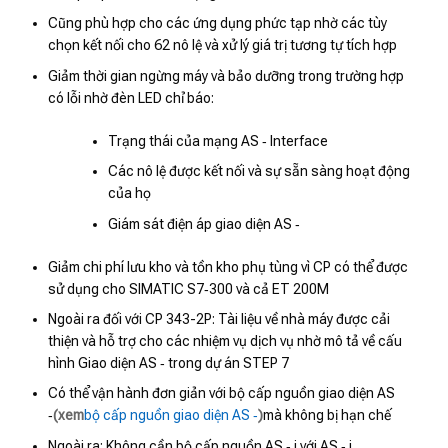
Cũng phù hợp cho các ứng dụng phức tạp nhờ các tùy
chọn kết nối cho 62 nô lệ và xử lý giá trị tương tự tích hợp
Giảm thời gian ngừng máy và bảo dưỡng trong trường hợp
có lỗi nhờ đèn LED chỉ báo:
Trạng thái của mạng AS ‑ Interface
Các nô lệ được kết nối và sự sẵn sàng hoạt động
của họ
Giám sát điện áp giao diện AS ‑
Giảm chi phí lưu kho và tồn kho phụ tùng vì CP có thể được
sử dụng cho SIMATIC S7‑300 và cả ET 200M
Ngoài ra đối với CP 343-2P: Tài liệu về nhà máy được cải
thiện và hỗ trợ cho các nhiệm vụ dịch vụ nhờ mô tả về cấu
hình Giao diện AS ‑ trong dự án STEP 7
Có thể vận hành đơn giản với bộ cấp nguồn giao diện AS
‑
(xem
bộ cấp nguồn giao diện AS ‑
)
mà không bị hạn chế
Ngoài ra: Không cần bộ cấp nguồn AS ‑ i với AS ‑ i