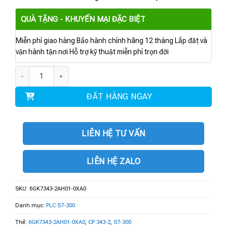
QUÀ TẶNG - KHUYẾN MẠI ĐẶC BIỆT
Miễn phí giao hàng Bảo hành chính hãng 12 tháng Lắp đặt và
vận hành tận nơi Hỗ trợ kỹ thuật miễn phí trọn đời
6GK7343-2AH01-0XA0 | MÔ ĐUN TRUYỀN THÔNG CP 343-2 số lượng
ĐẶT HÀNG NGAY
LIÊN HỆ TƯ VẤN
LIÊN HỆ ZALO
SKU:
6GK7343-2AH01-0XA0
Danh mục:
PLC S7-300
Thẻ:
6GK7343-2AH01-0XA0
,
CP 343-2
,
S7-300