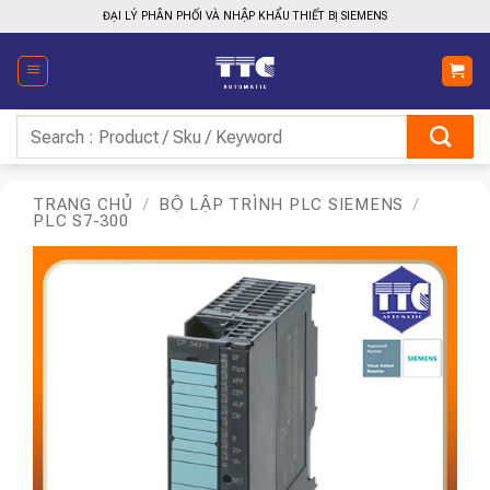
Bỏ
ĐẠI LÝ PHÂN PHỐI VÀ NHẬP KHẨU THIẾT BỊ SIEMENS
qua
nội
dung
Tìm
kiếm:
TRANG CHỦ
/
BỘ LẬP TRÌNH PLC SIEMENS
/
PLC S7-300