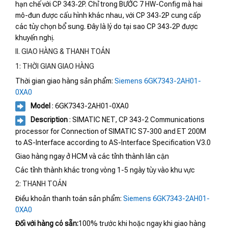
hạn chế với CP 343‑2P. Chỉ trong BƯỚC 7 HW-Config mà hai
mô-đun được cấu hình khác nhau, với CP 343‑2P cung cấp
các tùy chọn bổ sung. Đây là lý do tại sao CP 343‑2P được
khuyến nghị.
II. GIAO HÀNG & THANH TOÁN
1: THỜI GIAN GIAO HÀNG
Thời gian giao hàng sản phẩm:
Siemens 6GK7343-2AH01-
0XA0
Model
: 6GK7343-2AH01-0XA0
Description
: SIMATIC NET, CP 343-2 Communications
processor for Connection of SIMATIC S7-300 and ET 200M
to AS-Interface according to AS-Interface Specification V3.0
Giao hàng ngay ở HCM và các tỉnh thành lân cận
Các tỉnh thành khác trong vòng 1-5 ngày tùy vào khu vực
2: THANH TOÁN
Điều khoản thanh toán sản phẩm:
Siemens 6GK7343-2AH01-
0XA0
Đối với hàng có sẵn:
100% trước khi hoặc ngay khi giao hàng