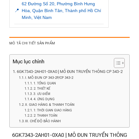
62 Đường Số 20, Phường Bình Hưng
📍
Hòa, Quận Bình Tân, Thành phố Hồ Chí
Minh, Việt Nam
MÔ TẢ CHI TIẾT SẢN PHẨM
Mục lục chính
6GK7343-2AH01-0XA0 | MÔ ĐUN TRUYỀN THÔNG CP 343-2
I. MÔ ĐUN CP 343-2P/CP 343-2
1. TỔNG QUAN
2. THIẾT KẾ
3. ƯU ĐIỂM
4. ỨNG DỤNG
II. GIAO HÀNG & THANH TOÁN
1: THỜI GIAN GIAO HÀNG
2: THANH TOÁN
III. CHẾ ĐỘ BẢO HÀNH
6GK7343-2AH01-0XA0 | MÔ ĐUN TRUYỀN THÔNG