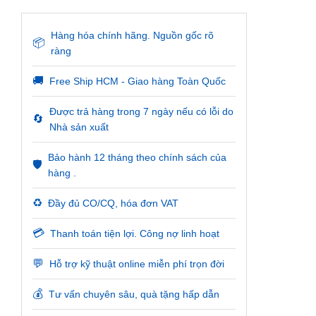
Hàng hóa chính hãng. Nguồn gốc rõ
📦
ràng
🚚
Free Ship HCM - Giao hàng Toàn Quốc
Được trả hàng trong 7 ngày nếu có lỗi do
🔄
Nhà sản xuất
Bảo hành 12 tháng theo chính sách của
🛡️
hàng .
♻️
Đầy đủ CO/CQ, hóa đơn VAT
💳
Thanh toán tiện lợi. Công nợ linh hoạt
💬
Hỗ trợ kỹ thuật online miễn phí trọn đời
💰
Tư vấn chuyên sâu, quà tặng hấp dẫn