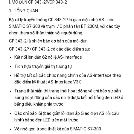
I. MÔ ĐUN CP 343-2P/CP 343-2
1. TỔNG QUAN
Bộ xử lý truyền thông CP 343‑2P là giao diện chủ AS ‑ cho
SIMATIC S7‑300 và trạm I / O phân tán ET 200M, với các tùy
chọn tham số thân thiện với người dùng.
CP 343-2 là phiên bản cơ bản của mô-đun.
CP 343-2P / CP 343-2 có các đặc điểm sau:
Kết nối lên đến 62 nô lệ AS-Interface
Tích hợp truyền giá trị tương tự
Hỗ trợ tất cả các chức năng chính của AS-Interface theo
đặc điểm kỹ thuật AS-Interface V3.0
Trạng thái hiển thị trạng thái hoạt động và chỉ báo sự sẵn
sàng hoạt động của các nô lệ được kết nối bằng đèn LED ở
bảng điều khiển phía trước
Các chỉ báo lỗi (bao gồm lỗi điện áp Giao diện AS, lỗi cấu
hình) bằng đèn LED trên mặt trước.
Vỏ nhỏ gọn trong thiết kế của SIMATIC S7‑300