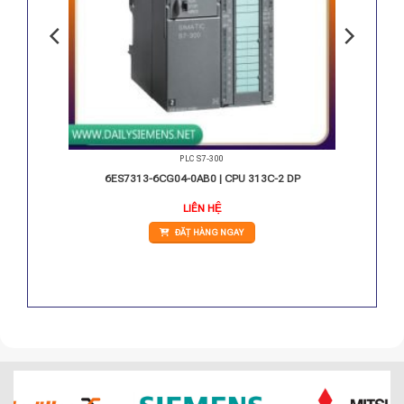
PLC S7-300
323 16
6ES7313-6CG04-0AB0 | CPU 313C-2 DP
LIÊN HỆ
ĐẶT HÀNG NGAY