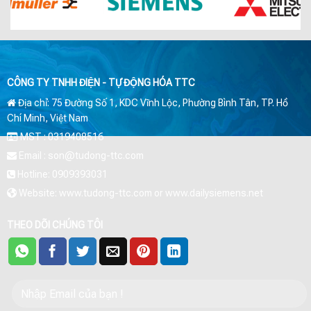
CÔNG TY TNHH ĐIỆN - TỰ ĐỘNG HÓA TTC
Địa chỉ: 75 Đường Số 1, KDC Vĩnh Lộc, Phường Bình Tân, TP. Hồ
Chí Minh, Việt Nam
MST : 0319408516
Email : son@tudong-ttc.com
Hotline: 0909393031
Website: www.tudong-ttc.com or www.dailysiemens.net
THEO DÕI CHÚNG TÔI