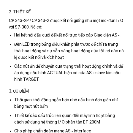
2. THIẾT KẾ
CP 343-2P / CP 343-2 được kết nối giống như một mô-đun I / O
với S7-300. Nó có:
Hai kết nối đầu cuối để kết nối trực tiếp cáp Giao diện AS ‑.
Đèn LED trong bảng điều khiển phía trước để chỉ ra trạng
thái hoạt động và sự sẵn sàng hoạt động của tất cả các nô
lệ được kết nối và kích hoạt
Các nút ấn để chuyển qua trạng thái hoạt động chính và để
áp dụng cấu hình ACTUAL hiện có của AS-i slave làm cấu
hình TARGET
3. ƯU ĐIỂM
Thời gian khởi động ngắn hơn nhờ cấu hình đơn giản chỉ
bằng một nút bấm
Thiết kế các cấu trúc liên quan đến máy linh hoạt bằng
cách sử dụng hệ thống I / O phân tán ET 200M
Cho phép chẩn đoán mạng AS ‑ Interface