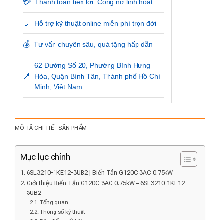
💳
Thanh toán tiện lợi. Công nợ linh hoạt
💬
Hỗ trợ kỹ thuật online miễn phí trọn đời
💰
Tư vấn chuyên sâu, quà tặng hấp dẫn
62 Đường Số 20, Phường Bình Hưng
📍
Hòa, Quận Bình Tân, Thành phố Hồ Chí
Minh, Việt Nam
MÔ TẢ CHI TIẾT SẢN PHẨM
Mục lục chính
6SL3210-1KE12-3UB2 | Biến Tần G120C 3AC 0.75kW
Giới thiệu Biến Tần G120C 3AC 0.75kW – 6SL3210-1KE12-
3UB2
Tổng quan
Thông số kỹ thuật