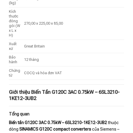
(kg)
Kích
thước
đóng
270,00 x 225,00 x 85,00
gói (W
x L x
H)
Xuất
Great Britain
xứ
Bảo
12 tháng
hành
Chứng
COCQ và hóa đơn VAT
từ
Giới thiệu Biến Tần G120C 3AC 0.75kW – 6SL3210-
1KE12-3UB2
Tổng quan
Biến tần G120C 3AC 0.75kW – 6SL3210-1KE12-3UB2
thuộc
dòng
SINAMICS G120C compact converters
của Siemens –