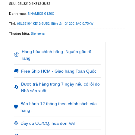
SKU:
6SL3210-1KE12-3UB2
Danh mục:
SINAMICS G120C
Thẻ:
6SL3210-1KE12-3UB2
,
Biến tần G120C 3AC 0.75kW
Thương hiệu:
Siemens
Hàng hóa chính hãng. Nguồn gốc rõ
📦
ràng
🚚
Free Ship HCM - Giao hàng Toàn Quốc
Được trả hàng trong 7 ngày nếu có lỗi do
🔄
Nhà sản xuất
Bảo hành 12 tháng theo chính sách của
🛡️
hàng .
♻️
Đầy đủ CO/CQ, hóa đơn VAT