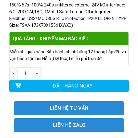
150% 57s, 100% 240s unfiltered external 24V I/O interface:
6DI, 2DO,1AI,1AO, 1Mot_t Safe Torque Off integrated
Fieldbus: USS/ MODBUS RTU Protection: IP20/ UL OPEN TYPE
Size: FSAA 173X73X155(HXWXD)
QUÀ TẶNG - KHUYẾN MẠI ĐẶC BIỆT
Miễn phí giao hàng Bảo hành chính hãng 12 tháng Lắp đặt và
vận hành tận nơi Hỗ trợ kỹ thuật miễn phí trọn đời
6SL3210-1KE12-3UB2 | Biến tần G120C 3AC 0.75kW số lượng
ĐẶT HÀNG NGAY
LIÊN HỆ TƯ VẤN
LIÊN HỆ ZALO