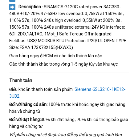
Description
: SINAMICS G120C rated power 3AC380-
480V +10/-20% 47-63Hz low overload: 0,75kW at 150% 3s,
110% 57s, 100% 240s high overload: 0,55kW at 200% 3s,
150% 57s, 100% 240s unfiltered external 24V I/O interface:
6DI, 2DO,1AI,1AO, 1Mot_t Safe Torque Off integrated
Fieldbus: USS/ MODBUS RTU Protection: IP20/ UL OPEN TYPE
Size: FSAA 173X73X155(HXWXD)
Giao hàng ngay ở HCM và các tỉnh thành lân cận
Các tỉnh thành khác trong vòng 1-5 ngày tùy vào khu vực
Thanh toán
Điều khoản thanh toán sản phẩm:
Siemens 6SL3210-1KE12-
3UB2
Đối với hàng có sẵn:
100% trước khi hoặc ngay khi giao hàng
hóa và chứng từ
Đối với đặt hàng:
30% khi đặt hàng, 70% khi có thông báo giao
hàng và chứng từ
Về phần công nợ sẽ được trao đổi cụ thể trong quá trình làm