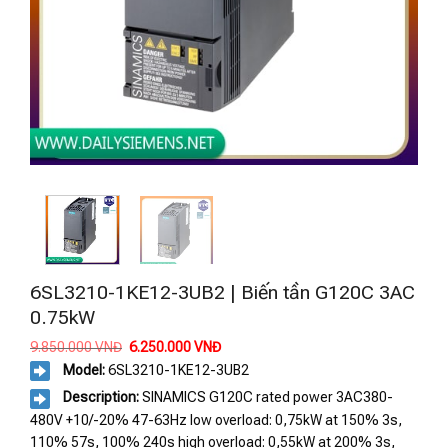
6SL3210-1KE12-3UB2 | Biến tần G120C 3AC
0.75kW
Giá
Giá
9.850.000
VNĐ
6.250.000
VNĐ
gốc
hiện
Model:
6SL3210-1KE12-3UB2
là:
tại
9.850.000 VNĐ.
là:
Description:
SINAMICS G120C rated power 3AC380-
6.250.000 VNĐ.
480V +10/-20% 47-63Hz low overload: 0,75kW at 150% 3s,
110% 57s, 100% 240s high overload: 0,55kW at 200% 3s,