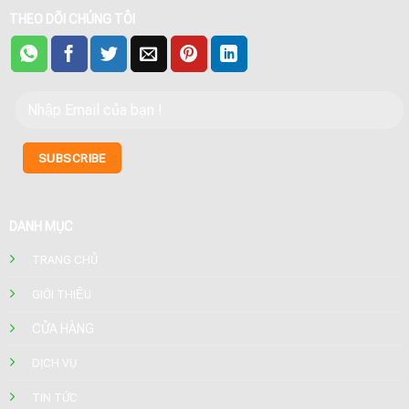
THEO DÕI CHÚNG TÔI
DANH MỤC
TRANG CHỦ
GIỚI THIỆU
CỬA HÀNG
DỊCH VỤ
TIN TỨC