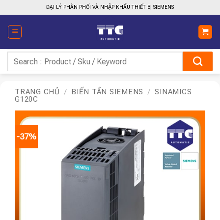
Bỏ
ĐẠI LÝ PHÂN PHỐI VÀ NHẬP KHẨU THIẾT BỊ SIEMENS
qua
nội
dung
Tìm
kiếm:
TRANG CHỦ
/
BIẾN TẦN SIEMENS
/
SINAMICS
G120C
-37%