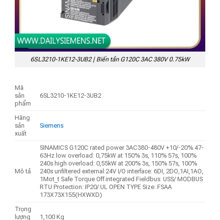
6SL3210-1KE12-3UB2 | Biến tần G120C 3AC 380V 0.75kW
Mã
sản
6SL3210-1KE12-3UB2
phẩm
Hãng
sản
Siemens
xuất
SINAMICS G120C rated power 3AC380-480V +10/-20% 47-
63Hz low overload: 0,75kW at 150% 3s, 110% 57s, 100%
240s high overload: 0,55kW at 200% 3s, 150% 57s, 100%
Mô tả
240s unfiltered external 24V I/O interface: 6DI, 2DO,1AI,1AO,
1Mot_t Safe Torque Off integrated Fieldbus: USS/ MODBUS
RTU Protection: IP20/ UL OPEN TYPE Size: FSAA
173X73X155(HXWXD)
Trọng
lượng
1,100 Kg