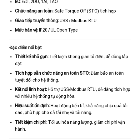
I/O:
6DI, 2DO, 1AI, 1AO
Chức năng an toàn:
Safe Torque Off (STO) tích hợp
Giao tiếp truyền thông:
USS / Modbus RTU
Mức bảo vệ:
IP20 / UL Open Type
Đặc điểm nổi bật
Thiết kế nhỏ gọn:
Tiết kiệm không gian tủ điện, dễ dàng lắp
đặt.
Tích hợp sẵn chức năng an toàn STO:
Đảm bảo an toàn
tuyệt đối cho hệ thống.
Kết nối linh hoạt:
Hỗ trợ USS/Modbus RTU, dễ dàng tích hợp
với nhiều hệ thống tự động hóa.
Hiệu suất ổn định:
Hoạt động bền bỉ, khả năng chịu quá tải
cao, phù hợp cho cả tải nhẹ và tải nặng.
Tiết kiệm chi phí:
Tối ưu hóa năng lượng, giảm chi phí vận
hành.