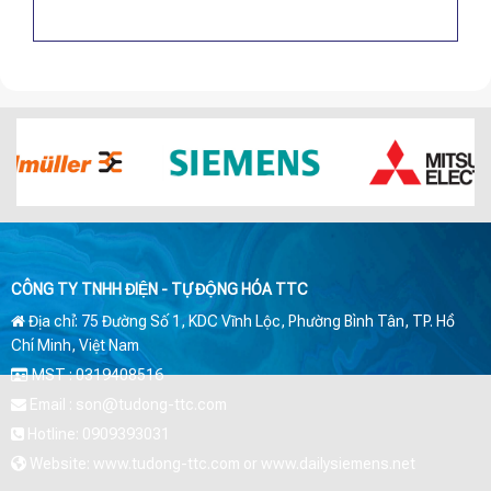
CÔNG TY TNHH ĐIỆN - TỰ ĐỘNG HÓA TTC
Địa chỉ: 75 Đường Số 1, KDC Vĩnh Lộc, Phường Bình Tân, TP. Hồ
Chí Minh, Việt Nam
MST : 0319408516
Email : son@tudong-ttc.com
Hotline: 0909393031
Website: www.tudong-ttc.com or www.dailysiemens.net