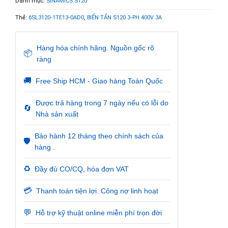
Danh mục:
SINAMICS S120
Thẻ:
6SL3120-1TE13-0AD0
,
BIẾN TẦN S120 3-PH 400V 3A
Hàng hóa chính hãng. Nguồn gốc rõ
📦
ràng
🚚
Free Ship HCM - Giao hàng Toàn Quốc
Được trả hàng trong 7 ngày nếu có lỗi do
🔄
Nhà sản xuất
Bảo hành 12 tháng theo chính sách của
🛡️
hàng .
♻️
Đầy đủ CO/CQ, hóa đơn VAT
💳
Thanh toán tiện lợi. Công nợ linh hoạt
💬
Hỗ trợ kỹ thuật online miễn phí trọn đời