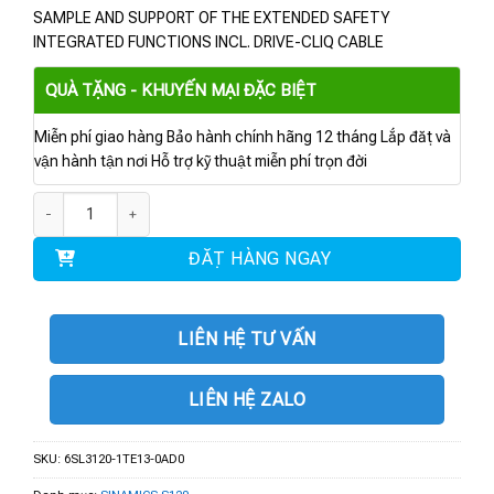
SAMPLE AND SUPPORT OF THE EXTENDED SAFETY
INTEGRATED FUNCTIONS INCL. DRIVE-CLIQ CABLE
QUÀ TẶNG - KHUYẾN MẠI ĐẶC BIỆT
Miễn phí giao hàng Bảo hành chính hãng 12 tháng Lắp đặt và
vận hành tận nơi Hỗ trợ kỹ thuật miễn phí trọn đời
6SL3120-1TE13-0AD0 | BIẾN TẦN S120 3-PH 400V 3A số lượng
ĐẶT HÀNG NGAY
LIÊN HỆ TƯ VẤN
LIÊN HỆ ZALO
SKU:
6SL3120-1TE13-0AD0