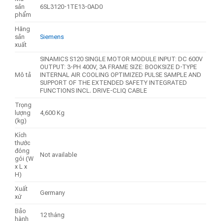
sản
6SL3120-1TE13-0AD0
phẩm
Hãng
sản
Siemens
xuất
SINAMICS S120 SINGLE MOTOR MODULE INPUT: DC 600V
OUTPUT: 3-PH 400V, 3A FRAME SIZE: BOOKSIZE D-TYPE
Mô tả
INTERNAL AIR COOLING OPTIMIZED PULSE SAMPLE AND
SUPPORT OF THE EXTENDED SAFETY INTEGRATED
FUNCTIONS INCL. DRIVE-CLIQ CABLE
Trọng
lượng
4,600 Kg
(kg)
Kích
thước
đóng
Not available
gói (W
x L x
H)
Xuất
Germany
xứ
Bảo
12 tháng
hành