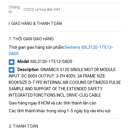
Chứng
COCQ và hóa đơn VAT
từ
I: GIAO HÀNG & THANH TOÁN
1: THỜI GIAN GIAO HÀNG
Thời gian giao hàng sản phẩm:
Siemens 6SL3120-1TE13-
0AD0
Model
:6SL3120-1TE13-0AD0
Description
:SINAMICS S120 SINGLE MOTOR MODULE
INPUT: DC 600V OUTPUT: 3-PH 400V, 3A FRAME SIZE:
BOOKSIZE D-TYPE INTERNAL AIR COOLING OPTIMIZED PULSE
SAMPLE AND SUPPORT OF THE EXTENDED SAFETY
INTEGRATED FUNCTIONS INCL. DRIVE-CLIQ CABLE
Giao hàng ngay ở HCM và các tỉnh thành lân cận
Các tỉnh thành khác trong vòng 1-5 ngày tùy vào khu vực
2: THANH TOÁN