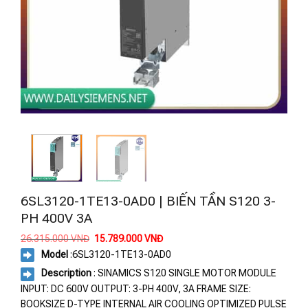
6SL3120-1TE13-0AD0 | BIẾN TẦN S120 3-
PH 400V 3A
Giá
Giá
26.315.000
VNĐ
15.789.000
VNĐ
gốc
hiện
Model
:
6SL3120-1TE13-0AD0
là:
tại
26.315.000 VNĐ.
là:
Description
: SINAMICS S120 SINGLE MOTOR MODULE
15.789.000 VNĐ.
INPUT: DC 600V OUTPUT: 3-PH 400V, 3A FRAME SIZE:
BOOKSIZE D-TYPE INTERNAL AIR COOLING OPTIMIZED PULSE