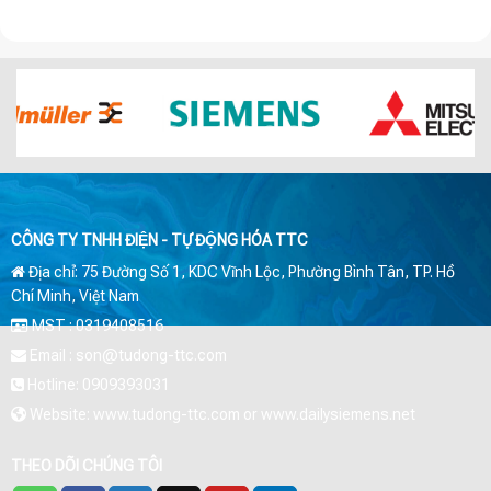
CÔNG TY TNHH ĐIỆN - TỰ ĐỘNG HÓA TTC
Địa chỉ: 75 Đường Số 1, KDC Vĩnh Lộc, Phường Bình Tân, TP. Hồ
Chí Minh, Việt Nam
MST : 0319408516
Email : son@tudong-ttc.com
Hotline: 0909393031
Website: www.tudong-ttc.com or www.dailysiemens.net
THEO DÕI CHÚNG TÔI