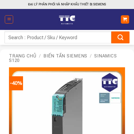
Bỏ
ĐẠI LÝ PHÂN PHỐI VÀ NHẬP KHẨU THIẾT BỊ SIEMENS
qua
nội
dung
Tìm
kiếm:
TRANG CHỦ
/
BIẾN TẦN SIEMENS
/
SINAMICS
S120
-40%