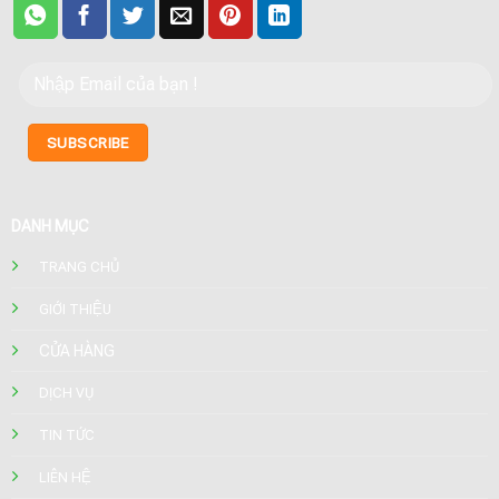
DANH MỤC
TRANG CHỦ
GIỚI THIỆU
CỬA HÀNG
DỊCH VỤ
TIN TỨC
LIÊN HỆ