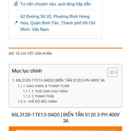
💰
Tư vấn chuyên sâu, quà tặng hấp dẫn
62 Đường Số 20, Phường Bình Hưng
📍
Hòa, Quận Bình Tân, Thành phố Hồ Chí
Minh, Việt Nam
MÔ TẢ CHI TIẾT SẢN PHẨM
Mục lục chính
6SL3120-1TE13-0AD0 | BIẾN TẦN S120 3-PH 400V 3A
I: GIAO HÀNG & THANH TOÁN
1: THỜI GIAN GIAO HÀNG
2: THANH TOÁN
II : CHẾ ĐỘ BẢO HÀNH
6SL3120-1TE13-0AD0 | BIẾN TẦN S120 3-PH 400V
3A