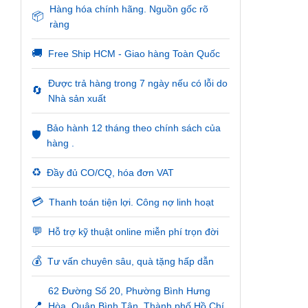
Hàng hóa chính hãng. Nguồn gốc rõ
📦
ràng
🚚
Free Ship HCM - Giao hàng Toàn Quốc
Được trả hàng trong 7 ngày nếu có lỗi do
🔄
Nhà sản xuất
Bảo hành 12 tháng theo chính sách của
🛡️
hàng .
♻️
Đầy đủ CO/CQ, hóa đơn VAT
💳
Thanh toán tiện lợi. Công nợ linh hoạt
💬
Hỗ trợ kỹ thuật online miễn phí trọn đời
💰
Tư vấn chuyên sâu, quà tặng hấp dẫn
62 Đường Số 20, Phường Bình Hưng
📍
Hòa, Quận Bình Tân, Thành phố Hồ Chí