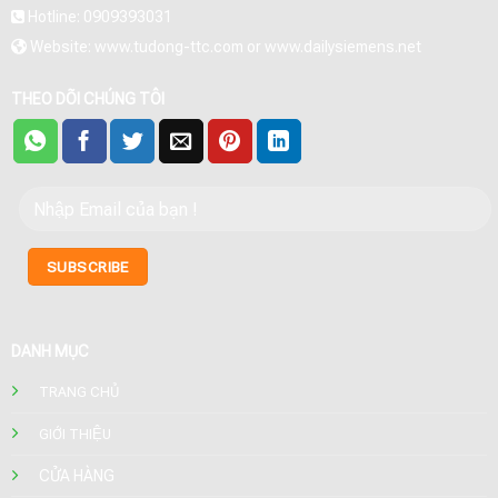
Hotline: 0909393031
Website: www.tudong-ttc.com or www.dailysiemens.net
THEO DÕI CHÚNG TÔI
DANH MỤC
TRANG CHỦ
GIỚI THIỆU
CỬA HÀNG