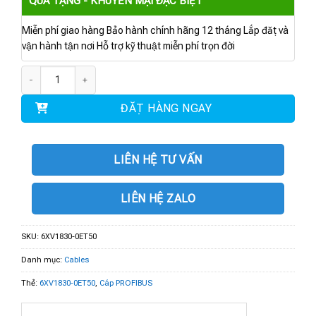
QUÀ TẶNG - KHUYẾN MẠI ĐẶC BIỆT
Miễn phí giao hàng Bảo hành chính hãng 12 tháng Lắp đặt và
vận hành tận nơi Hỗ trợ kỹ thuật miễn phí trọn đời
6XV1830-0ET50 | PROFIBUS FC Standard Cable số lượng
ĐẶT HÀNG NGAY
LIÊN HỆ TƯ VẤN
LIÊN HỆ ZALO
SKU:
6XV1830-0ET50
Danh mục:
Cables
Thẻ:
6XV1830-0ET50
,
Cáp PROFIBUS