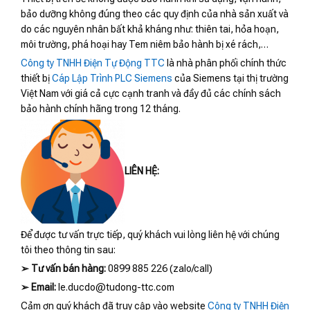
bảo dưỡng không đúng theo các quy định của nhà sản xuất và
do các nguyên nhân bất khả kháng như: thiên tai, hỏa hoạn,
môi trường, phá hoại hay Tem niêm bảo hành bị xé rách,…
Công ty TNHH Điện Tự Động TTC
là nhà phân phối chính thức
thiết bị
Cáp Lập Trình PLC Siemens
của Siemens tại thị trường
Việt Nam với giá cả cực cạnh tranh và đầy đủ các chính sách
bảo hành chính hãng trong 12 tháng.
LIÊN HỆ:
Để được tư vấn trực tiếp, quý khách vui lòng liên hệ với chúng
tôi theo thông tin sau:
➢
Tư vấn bán hàng:
0899 885 226 (zalo/call)
➢
Email:
le.ducdo@tudong-ttc.com
Cảm ơn quý khách đã truy cập vào website
Công ty TNHH Điện