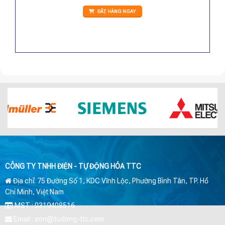
ĐẶT HÀNG NGAY
CÔNG TY TNHH ĐIỆN - TỰ ĐỘNG HÓA TTC
Địa chỉ: 75 Đường Số 1, KDC Vĩnh Lộc, Phường Bình Tân, TP. Hồ
Chí Minh, Việt Nam
MST : 0319408516
Email : son@tudong-ttc.com