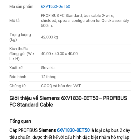
Mã sản phẩm
6XV1830-0ET50
PROFIBUS FC Standard, bus cable 2-wire,
Mô tả
shielded, special configuration for Quick assembly
500 m.
Trọng lượng
42,000 kg
(kg)
Kích thước
đóng gói (W x
40.00 x 40.00 x 40.00
L x H)
Xuất xứ
Slovakia
Bảo hành
12 tháng
Chứng từ
COCQ và hóa đơn VAT
Giới thiệu về Siemens 6XV1830-0ET50 – PROFIBUS
FC Standard Cable
Tổng quan
Cáp PROFIBUS
Siemens
6XV1830-0ET50
là loại cáp bus 2 dây
tiêu chuẩn, được thiết kế với cấu hình đặc biệt nhằm hỗ trợ lắp