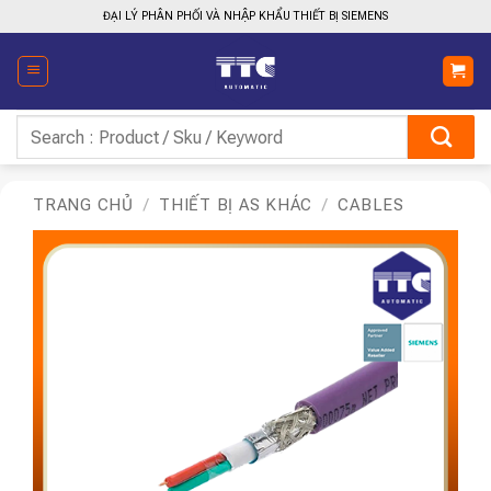
Bỏ
ĐẠI LÝ PHÂN PHỐI VÀ NHẬP KHẨU THIẾT BỊ SIEMENS
qua
nội
dung
Tìm
kiếm:
TRANG CHỦ
/
THIẾT BỊ AS KHÁC
/
CABLES