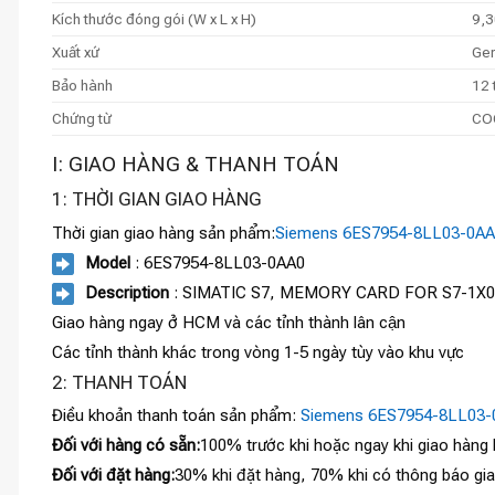
Kích thước đóng gói (W x L x H)
9,3
Xuất xứ
Ge
Bảo hành
12 
Chứng từ
COC
I: GIAO HÀNG & THANH TOÁN
1: THỜI GIAN GIAO HÀNG
Thời gian giao hàng sản phẩm:
Siemens 6ES7954-8LL03-0A
Model
: 6ES7954-8LL03-0AA0
Description
: SIMATIC S7, MEMORY CARD FOR S7-1X00
Giao hàng ngay ở HCM và các tỉnh thành lân cận
Các tỉnh thành khác trong vòng 1-5 ngày tùy vào khu vực
2: THANH TOÁN
Điều khoản thanh toán sản phẩm:
Siemens 6ES7954-8LL03-
Đối với hàng có sẵn:
100% trước khi hoặc ngay khi giao hàng
Đối với đặt hàng:
30% khi đặt hàng, 70% khi có thông báo gi