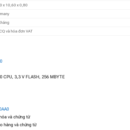
0 x 10,60 x 0,80
rmany
tháng
Q và hóa đơn VAT
A0
 CPU, 3,3 V FLASH, 256 MBYTE
0AA0
 hóa và chứng từ
ao hàng và chứng từ