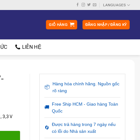
LANGUAGES
GIỎ HÀNG
ĐĂNG NHẬP / ĐĂNG KÝ
ỨC
LIÊN HỆ
-
Hàng hóa chính hãng. Nguồn gốc
📦
rõ ràng
Free Ship HCM - Giao hàng Toàn
🚚
Quốc
 3,3 V
Được trả hàng trong 7 ngày nếu
🔄
có lỗi do Nhà sản xuất