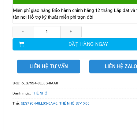
Miễn phí giao hàng Bảo hành chính hãng 12 tháng Lắp đặt và v
tận nơi Hỗ trợ kỹ thuật miễn phí trọn đời
6ES7954-8LL03-0AA0 | THẺ NHỚ S7-1X00 256 MB số lượng
ĐẶT HÀNG NGAY
LIÊN HỆ TƯ VẤN
LIÊN HỆ ZAL
SKU:
6ES7954-8LL03-0AA0
Danh mục:
THẺ NHỚ
Thẻ:
6ES7954-8LL03-0AA0
,
THẺ NHỚ S7-1X00