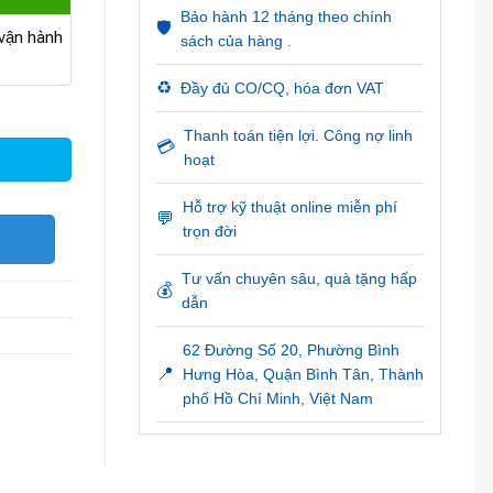
Bảo hành 12 tháng theo chính
🛡️
ận hành
sách của hàng .
♻️
Đầy đủ CO/CQ, hóa đơn VAT
Thanh toán tiện lợi. Công nợ linh
💳
hoạt
Hỗ trợ kỹ thuật online miễn phí
💬
trọn đời
O
Tư vấn chuyên sâu, quà tặng hấp
💰
dẫn
62 Đường Số 20, Phường Bình
📍
Hưng Hòa, Quận Bình Tân, Thành
phố Hồ Chí Minh, Việt Nam