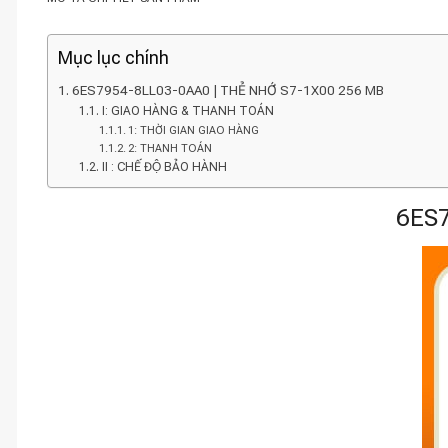
Mục lục chính
6ES7954-8LL03-0AA0 | THẺ NHỚ S7-1X00 256 MB
I: GIAO HÀNG & THANH TOÁN
1: THỜI GIAN GIAO HÀNG
2: THANH TOÁN
II : CHẾ ĐỘ BẢO HÀNH
6ES7