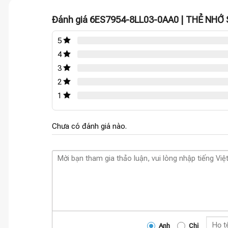
Đánh giá 6ES7954-8LL03-0AA0 | THẺ NHỚ
5
4
3
2
1
Chưa có đánh giá nào.
Anh
Chị