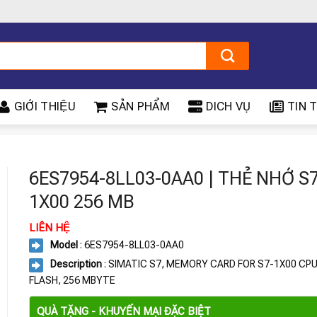
GIỚI THIỆU
SẢN PHẨM
DICH VỤ
TIN T
6ES7954-8LL03-0AA0 | THẺ NHỚ S7
1X00 256 MB
LIÊN HỆ
Model
: 6ES7954-8LL03-0AA0
Description
: SIMATIC S7, MEMORY CARD FOR S7-1X00 CPU,
FLASH, 256 MBYTE
QUÀ TẶNG - KHUYẾN MẠI ĐẶC BIỆT