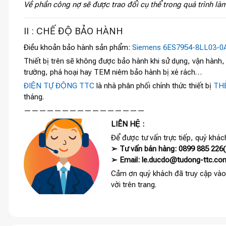
Về phần công nợ sẽ được trao đổi cụ thể trong quá trình làm
II : CHẾ ĐỘ BẢO HÀNH
Điều khoản bảo hành sản phẩm:
Siemens 6ES7954-8LL03-0
Thiết bị trên sẽ không được bảo hành khi sử dụng, vận hành
trường, phá hoại hay TEM niêm bảo hành bị xé rách…
ĐIỆN TỰ ĐỘNG TTC
là nhà phân phối chính thức thiết bị
THE
tháng.
————————————————
LIÊN HỆ :
Để được tư vấn trực tiếp, quý khách
➢ Tư vấn bán hàng: 0899 885 226(c
➢ Email: le.ducdo@tudong-ttc.co
Cảm ơn quý khách đã truy cập vào
vời trên trang.