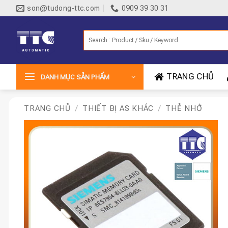
Bỏ
son@tudong-ttc.com
0909 39 30 31
qua
nội
Tìm
dung
kiếm:
TRANG CHỦ
DANH MỤC SẢN PHẨM
TRANG CHỦ
/
THIẾT BỊ AS KHÁC
/
THẺ NHỚ