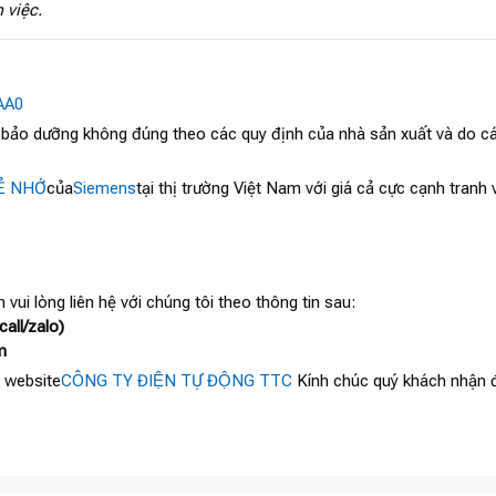
 việc.
AA0
, bảo dưỡng không đúng theo các quy định của nhà sản xuất và do cá
̉ NHỚ
của
Siemens
tại thị trường Việt Nam với giá cả cực cạnh tran
 vui lòng liên hệ với chúng tôi theo thông tin sau:
all/zalo)
m
 website
CÔNG TY ĐIỆN TỰ ĐỘNG TTC
Kính chúc quý khách nhận đ