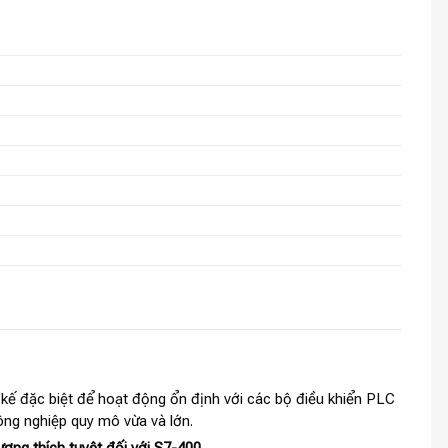
t kế đặc biệt để hoạt động ổn định với các bộ điều khiển PLC
ông nghiệp quy mô vừa và lớn.
ơng thích tuyệt đối với S7-400
.