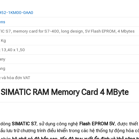
952-1KM00-0AA0
ens
IC S7, memory card for S7-400, long design, 5V Flash EPROM, 4 Mbytes
 Kg
x 13,40 x 1,50
any
́ng
và hóa đơn VAT
 SIMATIC RAM Memory Card 4 MByte
c dòng
SIMATIC S7
, sử dụng công nghệ
Flash EPROM 5V
, được thiế
ầu lưu trữ chương trình điều khiển trong các hệ thống tự động hóa c
i pháp
bộ nhớ có độ bền cao, tốc độ truy xuất ổn định và khả năng tư