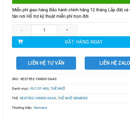
Miễn phí giao hàng Bảo hành chính hãng 12 tháng Lắp đặt và v
tận nơi Hỗ trợ kỹ thuật miễn phí trọn đời
6ES7952-1KM00-0AA0 | SIMATIC RAM Memory Card 4 MByte số lư
ĐẶT HÀNG NGAY
LIÊN HỆ TƯ VẤN
LIÊN HỆ ZAL
SKU:
6ES7952-1KM00-0AA0
Danh mục:
PLC S7-400
,
THẺ NHỚ
Thẻ:
6ES7952-1KM00-0AA0
,
THẺ NHỚ SIEMENS
Thương hiệu:
Siemens