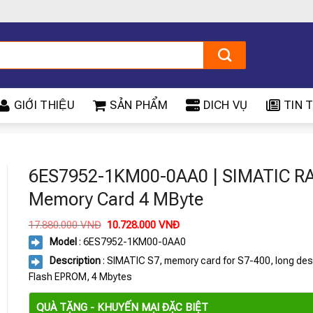
GIỚI THIỆU
SẢN PHẨM
DICH VỤ
TIN T
6ES7952-1KM00-0AA0 | SIMATIC R
Memory Card 4 MByte
Giá
Giá
17.880.000
VNĐ
10.728.000
VNĐ
gốc
hiện
Model
: 6ES7952-1KM00-0AA0
là:
tại
17.880.000 VNĐ.
là:
Description
: SIMATIC S7, memory card for S7-400, long des
10.728.000 VNĐ.
Flash EPROM, 4 Mbytes
QUÀ TẶNG - KHUYẾN MẠI ĐẶC BIỆT