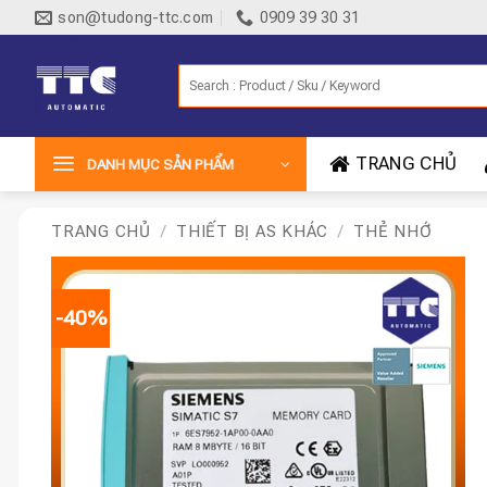
Bỏ
son@tudong-ttc.com
0909 39 30 31
qua
nội
Tìm
dung
kiếm:
TRANG CHỦ
DANH MỤC SẢN PHẨM
TRANG CHỦ
/
THIẾT BỊ AS KHÁC
/
THẺ NHỚ
-40%