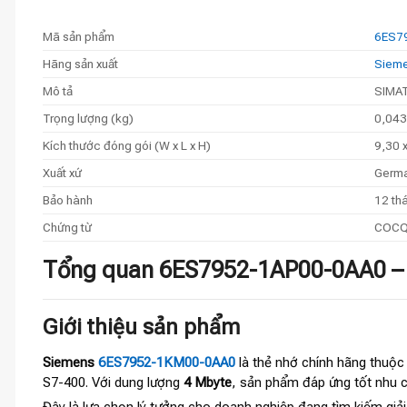
Mã sản phẩm
6ES7
Hãng sản xuất
Siem
Mô tả
SIMAT
Trọng lượng (kg)
0,043
Kích thước đóng gói (W x L x H)
9,30 
Xuất xứ
Germ
Bảo hành
12 tha
Chứng từ
COCQ 
Tổng quan 6ES7952-1AP00-0AA0 –
Giới thiệu sản phẩm
Siemens
6ES7952-1KM00-0AA0
là thẻ nhớ chính hãng thuộ
S7-400. Với dung lượng
4 Mbyte
, sản phẩm đáp ứng tốt nhu c
Đây là lựa chọn lý tưởng cho doanh nghiệp đang tìm kiếm giả