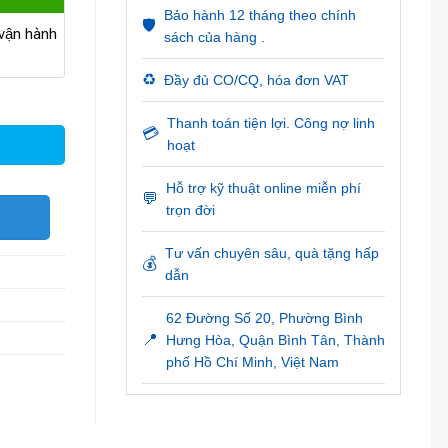
Bảo hành 12 tháng theo chính
🛡️
ận hành
sách của hàng .
♻️
Đầy đủ CO/CQ, hóa đơn VAT
ợng
Thanh toán tiện lợi. Công nợ linh
💳
hoạt
Hỗ trợ kỹ thuật online miễn phí
💬
trọn đời
O
Tư vấn chuyên sâu, quà tặng hấp
💰
dẫn
62 Đường Số 20, Phường Bình
📍
Hưng Hòa, Quận Bình Tân, Thành
phố Hồ Chí Minh, Việt Nam