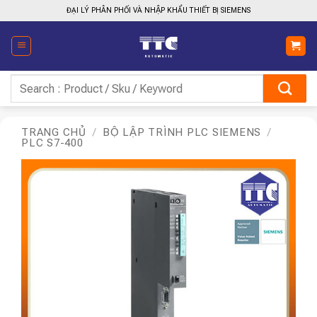
Bỏ
ĐẠI LÝ PHÂN PHỐI VÀ NHẬP KHẨU THIẾT BỊ SIEMENS
qua
nội
dung
Tìm
kiếm:
TRANG CHỦ
/
BỘ LẬP TRÌNH PLC SIEMENS
/
PLC S7-400