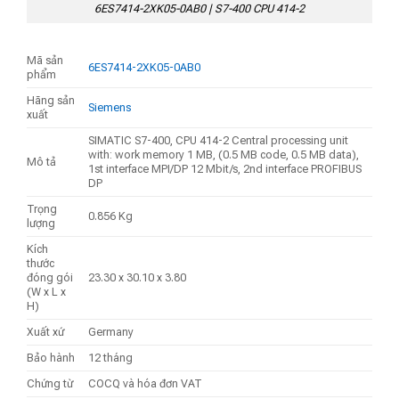
6ES7414-2XK05-0AB0 | S7-400 CPU 414-2
Mã sản
6ES7414-2XK05-0AB0
phẩm
Hãng sản
Siemens
xuất
SIMATIC S7-400, CPU 414-2 Central processing unit
with: work memory 1 MB, (0.5 MB code, 0.5 MB data),
Mô tả
1st interface MPI/DP 12 Mbit/s, 2nd interface PROFIBUS
DP
Trọng
0.856 Kg
lượng
Kích
thước
đóng gói
23.30 x 30.10 x 3.80
(W x L x
H)
Xuất xứ
Germany
Bảo hành
12 tháng
Chứng từ
COCQ và hóa đơn VAT