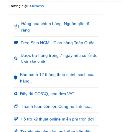
Thương hiệu:
Siemens
Hàng hóa chính hãng. Nguồn gốc rõ
📦
ràng
🚚
Free Ship HCM - Giao hàng Toàn Quốc
Được trả hàng trong 7 ngày nếu có lỗi do
🔄
Nhà sản xuất
Bảo hành 12 tháng theo chính sách của
🛡️
hàng .
♻️
Đầy đủ CO/CQ, hóa đơn VAT
💳
Thanh toán tiện lợi. Công nợ linh hoạt
💬
Hỗ trợ kỹ thuật online miễn phí trọn đời
💰
Tư vấn chuyên sâu, quà tặng hấp dẫn