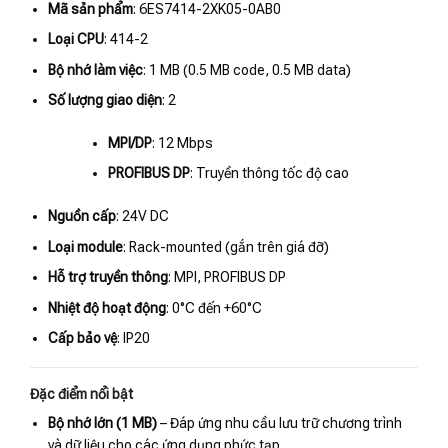
Mã sản phẩm
: 6ES7414-2XK05-0AB0
Loại CPU
: 414-2
Bộ nhớ làm việc
: 1 MB (0.5 MB code, 0.5 MB data)
Số lượng giao diện
: 2
MPI/DP
: 12 Mbps
PROFIBUS DP
: Truyền thông tốc độ cao
Nguồn cấp
: 24V DC
Loại module
: Rack-mounted (gắn trên giá đỡ)
Hỗ trợ truyền thông
: MPI, PROFIBUS DP
Nhiệt độ hoạt động
: 0°C đến +60°C
Cấp bảo vệ
: IP20
Đặc điểm nổi bật
Bộ nhớ lớn (1 MB)
– Đáp ứng nhu cầu lưu trữ chương trình
và dữ liệu cho các ứng dụng phức tạp