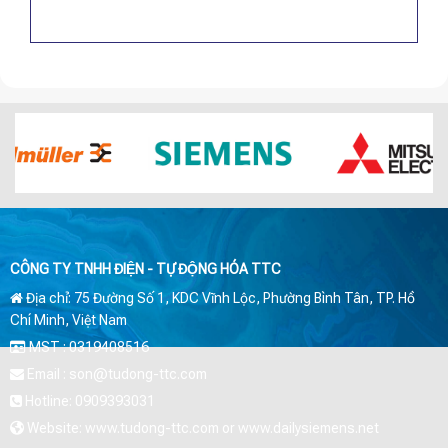
CÔNG TY TNHH ĐIỆN - TỰ ĐỘNG HÓA TTC
Địa chỉ: 75 Đường Số 1, KDC Vĩnh Lộc, Phường Bình Tân, TP. Hồ
Chí Minh, Việt Nam
MST : 0319408516
Email : son@tudong-ttc.com
Hotline: 0909393031
Website: www.tudong-ttc.com or www.dailysiemens.net