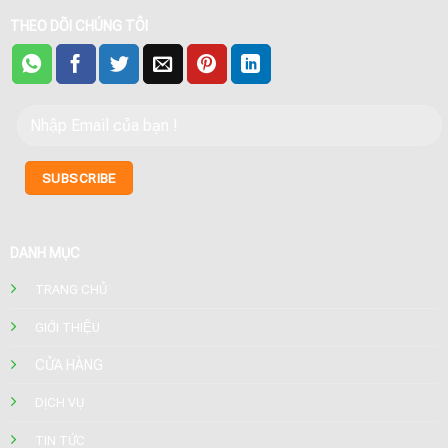
THEO DÕI CHÚNG TÔI
DANH MỤC
TRANG CHỦ
GIỚI THIỆU
CỬA HÀNG
DỊCH VỤ
TIN TỨC