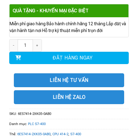
QUÀ TẶNG - KHUYẾN MẠI ĐẶC BIỆT
Miễn phí giao hàng Bảo hành chính hãng 12 tháng Lắp đặt và
vận hành tận nơi Hỗ trợ kỹ thuật miễn phí trọn đời
6ES7414-2XK05-0AB0 | S7-400 CPU 414-2 số lượng
ĐẶT HÀNG NGAY
LIÊN HỆ TƯ VẤN
LIÊN HỆ ZALO
SKU:
6ES7414-2XK05-0AB0
Danh mục:
PLC S7-400
Thẻ:
6ES7414-2XK05-0AB0
,
CPU 414-2
,
S7-400