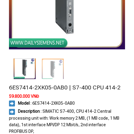
6ES7414-2XK05-0AB0 | S7-400 CPU 414-2
59.800.000
VNĐ
Model
: 6ES7414-2XK05-0AB0
Description
: SIMATIC S7-400, CPU 414-2 Central
processing unit with: Work memory 2 MB, (1 MB code, 1 MB
data), 1st interface MPI/DP 12 Mbit/s, 2nd interface
PROFIBUS DP,