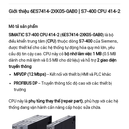
Giới thiệu 6ES7414-2XK05-0AB0 | S7-400 CPU 414-2
Mô tả sản phẩm
SIMATIC S7-400 CPU 414-2
(
6ES7414-2XK05-0AB0
) là bộ
điều khiển trung tâm (
CPU
) thuộc dòng
S7-400
của Siemens,
được thiết kế cho các hệ thống tự động hóa quy mô lớn, yêu
cầu độ tin cậy cao. CPU này có
bộ nhớ làm việc 1 MB
(0.5 MB
dành cho mã lệnh và 0.5 MB cho dữ liệu) và hỗ trợ
2 giao diện
truyền thông
:
MPI/DP (12 Mbps)
– Kết nối với thiết bị HMI và PLC khác
PROFIBUS DP
– Truyền thông tốc độ cao với các thiết bị
trường
CPU này là
phụ tùng thay thế (repair part)
, phù hợp với các hệ
thống đang vận hành cần nâng cấp hoặc sửa chữa.