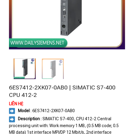
6ES7412-2XK07-0AB0 | SIMATIC S7-400
CPU 412-2
LIÊN HỆ
Model
: 6ES7412-2XK07-0AB0
Description
: SIMATIC S7-400, CPU 412-2 Central
processing unit with: Work memory 1 MB, (0.5 MB code; 0.5
MB data) 1st interface MPI/DP 12 Mbit/s, 2nd interface