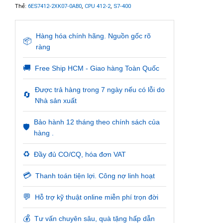
Thẻ:
6ES7412-2XK07-0AB0
,
CPU 412-2
,
S7-400
Hàng hóa chính hãng. Nguồn gốc rõ
📦
ràng
🚚
Free Ship HCM - Giao hàng Toàn Quốc
Được trả hàng trong 7 ngày nếu có lỗi do
🔄
Nhà sản xuất
Bảo hành 12 tháng theo chính sách của
🛡️
hàng .
♻️
Đầy đủ CO/CQ, hóa đơn VAT
💳
Thanh toán tiện lợi. Công nợ linh hoạt
💬
Hỗ trợ kỹ thuật online miễn phí trọn đời
💰
Tư vấn chuyên sâu, quà tặng hấp dẫn