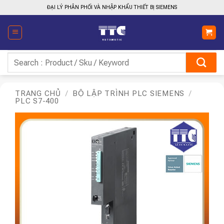
Bỏ
ĐẠI LÝ PHÂN PHỐI VÀ NHẬP KHẨU THIẾT BỊ SIEMENS
qua
nội
dung
Tìm
kiếm:
TRANG CHỦ
/
BỘ LẬP TRÌNH PLC SIEMENS
/
PLC S7-400