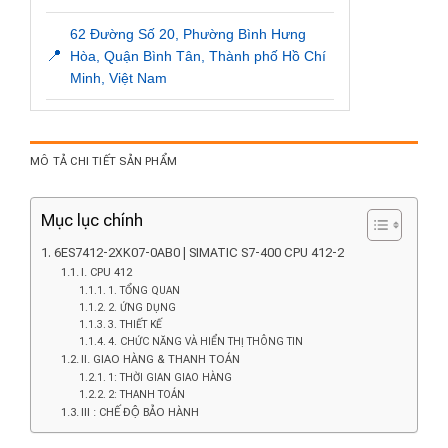
62 Đường Số 20, Phường Bình Hưng
📍
Hòa, Quận Bình Tân, Thành phố Hồ Chí
Minh, Việt Nam
MÔ TẢ CHI TIẾT SẢN PHẨM
Mục lục chính
6ES7412-2XK07-0AB0 | SIMATIC S7-400 CPU 412-2
I. CPU 412
1. TỔNG QUAN
2. ỨNG DỤNG
3. THIẾT KẾ
4. CHỨC NĂNG VÀ HIỂN THỊ THÔNG TIN
II. GIAO HÀNG & THANH TOÁN
1: THỜI GIAN GIAO HÀNG
2: THANH TOÁN
III : CHẾ ĐỘ BẢO HÀNH