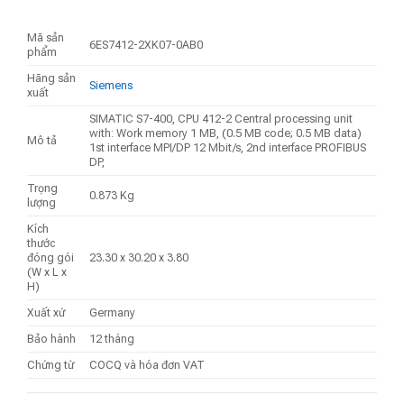
Mã sản
6ES7412-2XK07-0AB0
phẩm
Hãng sản
Siemens
xuất
SIMATIC S7-400, CPU 412-2 Central processing unit
with: Work memory 1 MB, (0.5 MB code; 0.5 MB data)
Mô tả
1st interface MPI/DP 12 Mbit/s, 2nd interface PROFIBUS
DP,
Trọng
0.873 Kg
lượng
Kích
thước
đóng gói
23.30 x 30.20 x 3.80
(W x L x
H)
Xuất xứ
Germany
Bảo hành
12 tháng
Chứng từ
COCQ và hóa đơn VAT