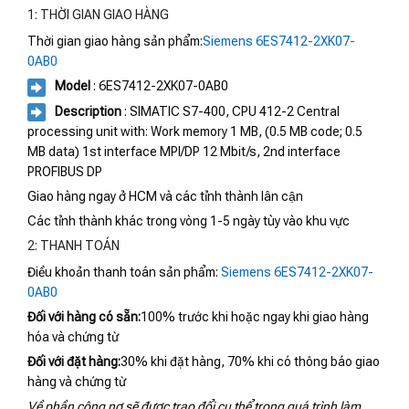
1: THỜI GIAN GIAO HÀNG
Thời gian giao hàng sản phẩm:
Siemens 6ES7412-2XK07-
0AB0
Model
: 6ES7412-2XK07-0AB0
Description
: SIMATIC S7-400, CPU 412-2 Central
processing unit with: Work memory 1 MB, (0.5 MB code; 0.5
MB data) 1st interface MPI/DP 12 Mbit/s, 2nd interface
PROFIBUS DP
Giao hàng ngay ở HCM và các tỉnh thành lân cận
Các tỉnh thành khác trong vòng 1-5 ngày tùy vào khu vực
2: THANH TOÁN
Điều khoản thanh toán sản phẩm:
Siemens 6ES7412-2XK07-
0AB0
Đối với hàng có sẵn:
100% trước khi hoặc ngay khi giao hàng
hóa và chứng từ
Đối với đặt hàng:
30% khi đặt hàng, 70% khi có thông báo giao
hàng và chứng từ
Về phần công nợ sẽ được trao đổi cụ thể trong quá trình làm