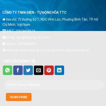
CÔNG TY TNHH ĐIỆN - TỰ ĐỘNG HÓA TTC
Địa chỉ: 75 Đường Số 1, KDC Vĩnh Lộc, Phường Bình Tân, TP. Hồ
Chí Minh, Việt Nam
MST : 0319408516
Email : son@tudong-ttc.com
Hotline: 0909393031
Website: www.tudong-ttc.com or www.dailysiemens.net
THEO DÕI CHÚNG TÔI