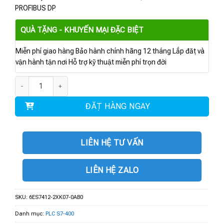
PROFIBUS DP
QUÀ TẶNG - KHUYẾN MẠI ĐẶC BIỆT
Miễn phí giao hàng Bảo hành chính hãng 12 tháng Lắp đặt và
vận hành tận nơi Hỗ trợ kỹ thuật miễn phí trọn đời
6ES7412-2XK07-0AB0 | SIMATIC S7-400 CPU 412-2 số lượng
ĐẶT HÀNG NGAY
LIÊN HỆ TƯ VẤN
LIÊN HỆ ZALO
SKU:
6ES7412-2XK07-0AB0
Danh mục:
PLC S7-400