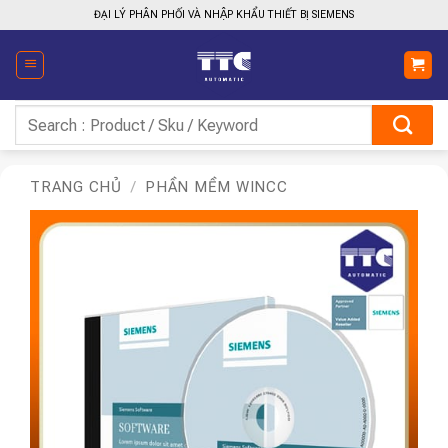
Bỏ
ĐẠI LÝ PHÂN PHỐI VÀ NHẬP KHẨU THIẾT BỊ SIEMENS
qua
nội
dung
Tìm
kiếm:
TRANG CHỦ
/
PHẦN MỀM WINCC