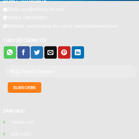
MST : 0319408516
Email : son@tudong-ttc.com
Hotline: 0909393031
Website: www.tudong-ttc.com or www.dailysiemens.net
THEO DÕI CHÚNG TÔI
DANH MỤC
TRANG CHỦ
GIỚI THIỆU