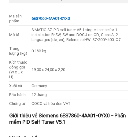
Mã sản
6ES7860-4AA01-0YX0
phẩm
SIMATIC S7, PID self tuner V5.1 single license for 1
Mô tả
installation R-SW, SW and DOCU on CD, Class A, 2
languages (de, en), Reference HW: S7-300/-400, C7
Trọng
0,183 kg
lượng (kg)
Kích thước
đóng gói
19,00 x 24,00 x 2,20
(W x L x
H)
Xuất xứ
Germany
Bảo hành
12 tháng
Chứng từ
COCQ và hóa đơn VAT
Giới thiệu về Siemens 6ES7860-4AA01-0YX0 – Phần
mềm PID Self Tuner V5.1