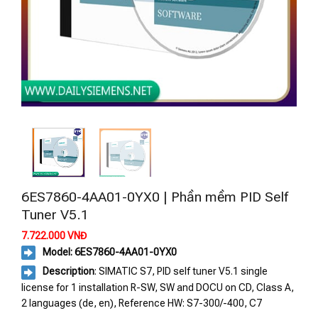
6ES7860-4AA01-0YX0 | Phần mềm PID Self
Tuner V5.1
7.722.000
VNĐ
Model: 6ES7860-4AA01-0YX0
Description
: SIMATIC S7, PID self tuner V5.1 single
license for 1 installation R-SW, SW and DOCU on CD, Class A,
2 languages (de, en), Reference HW: S7-300/-400, C7