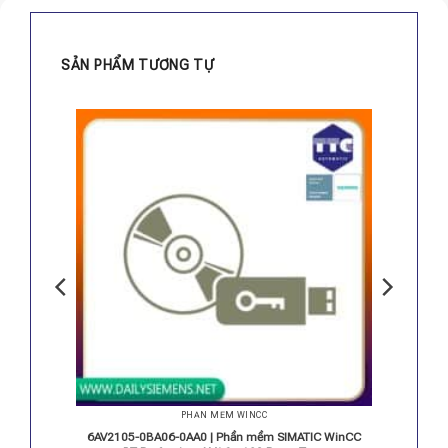
SẢN PHẨM TƯƠNG TỰ
PHẦN MỀM WINCC
IC WinCC
6AV2105-0BA06-0AA0 | Phần mềm SIMATIC WinCC