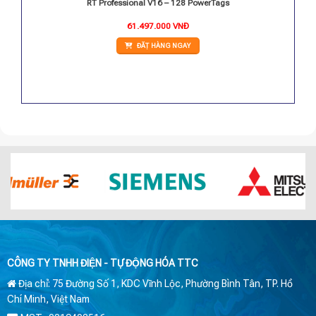
fessional
RT Professional V16 – 128 PowerTags
61.497.000
VNĐ
ĐẶT HÀNG NGAY
CÔNG TY TNHH ĐIỆN - TỰ ĐỘNG HÓA TTC
Địa chỉ: 75 Đường Số 1, KDC Vĩnh Lộc, Phường Bình Tân, TP. Hồ
Chí Minh, Việt Nam