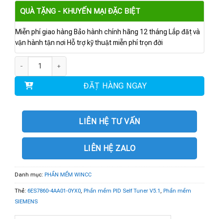
QUÀ TẶNG - KHUYẾN MẠI ĐẶC BIỆT
Miễn phí giao hàng Bảo hành chính hãng 12 tháng Lắp đặt và
vận hành tận nơi Hỗ trợ kỹ thuật miễn phí trọn đời
6ES7860-4AA01-0YX0 | Phần mềm PID Self Tuner V5.1 số lượng
ĐẶT HÀNG NGAY
LIÊN HỆ TƯ VẤN
LIÊN HỆ ZALO
Danh mục:
PHẦN MỀM WINCC
Thẻ:
6ES7860-4AA01-0YX0
,
Phần mềm PID Self Tuner V5.1
,
Phần mềm
SIEMENS